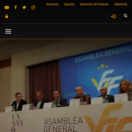
Intranet
Ayuda
Atenció al Federat
Valencià