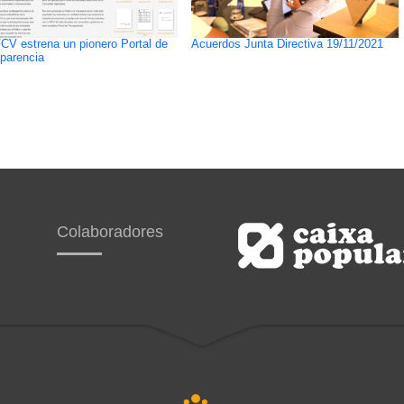
CV estrena un pionero Portal de
Acuerdos Junta Directiva 19/11/2021
parencia
Colaboradores