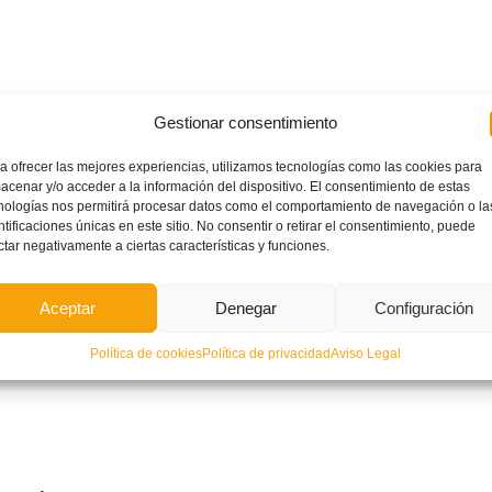
ategorías de fútbol Valenta
(
I
nfantil y Cadete-Juvenil)
,
por
Gestionar consentimiento
a ofrecer las mejores experiencias, utilizamos tecnologías como las cookies para
acenar y/o acceder a la información del dispositivo. El consentimiento de estas
nologías nos permitirá procesar datos como el comportamiento de navegación o la
ntificaciones únicas en este sitio. No consentir o retirar el consentimiento, puede
ctar negativamente a ciertas características y funciones.
zación del Reglamento General y
Código Disciplinario de la
Aceptar
Denegar
Configuración
Política de cookies
Política de privacidad
Aviso Legal