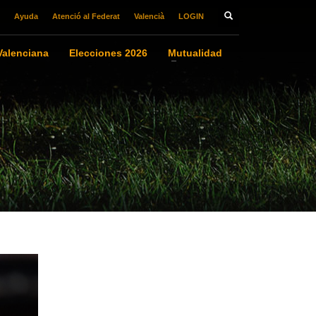
Ayuda
Atenció al Federat
Valencià
LOGIN
alenciana
Elecciones 2026
Mutualidad