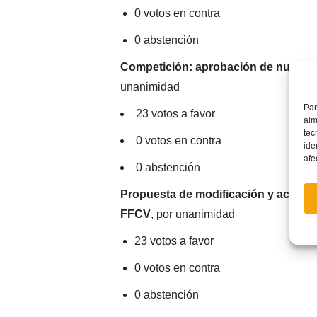
0 votos en contra
0 abstención
Competición: aprobación de nuevas c
unanimidad
Par
23 votos a favor
alm
tec
0 votos en contra
ide
afe
0 abstención
Propuesta de modificación y actuali
FFCV
, por unanimidad
23 votos a favor
0 votos en contra
0 abstención