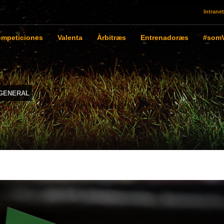
Intranet
mpeticiones
Valenta
Àrbitræs
Entrenadoræs
#somV
GENERAL