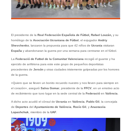
El presidente de la
Real Federación Española de Fútbol, Rafael Louzán,
y su
homólogo de la
Asociación Ucraniana de Fútbol
, el exjugador
Andriy
Shevchenko
, lanzaron la propuesta para que 42 niños de
Ucrania
visitaran
España
y abandonaran la guerra por una semana para centrarse en el fútbol.
La
Federació de Futbol de la Comunitat Valenciana
recogió el guante y ha
ejercido de anfitriona para este este grupo de pequeños deportistas
procedentes de
Jersón
y otras ciudades tristemente golpeadas por los horrores
de la guerra.
«Quiero que se lleven un bonito recuerdo nuestro y nos lleven para siempre en
el corazón», aseguró
Salva Gomar
, presidente de la
FFCV
, en un emotivo acto
de recibimiento que tuvo lugar en la sede central de la
Federació
en
València
.
A dicho acto acudió el cónsul de
Ucrania
en
València
,
Pablo Gil
, la concejala
de
Deportes
del
Ayuntamiento de València
,
Rocío Gil
, y
Anastasiia
Lopashchuk
, miembro de la
UAF
.