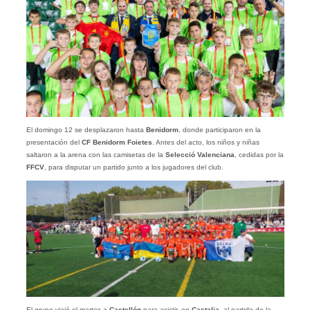
El domingo 12 se desplazaron hasta
Benidorm
, donde participaron en la
presentación del
CF Benidorm Foietes
. Antes del acto, los niños y niñas
saltaron a la arena con las camisetas de la
Selecció Valenciana
, cedidas por la
FFCV
, para disputar un partido junto a los jugadores del club.
El grupo viajó el martes a
Castellón
para asistir, en
Castalia
, al partido de la