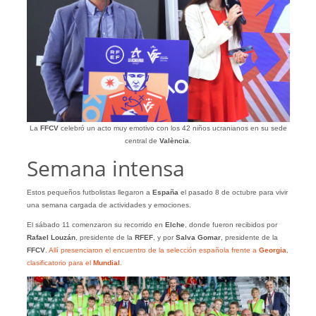
La
FFCV
celebró un acto muy emotivo con los 42 niños ucranianos en su sede
central de
València
.
Semana intensa
Estos pequeños futbolistas llegaron a
España
el pasado 8 de octubre para vivir
una semana cargada de actividades y emociones.
El sábado 11 comenzaron su recorrido en
Elche
, donde fueron recibidos por
Rafael Louzán
, presidente de la
RFEF
, y por
Salva Gomar
, presidente de la
FFCV
.
Allí presenciaron el encuentro de la selección española frente a
Georgia
,
clasificatorio para el
Mundial
.