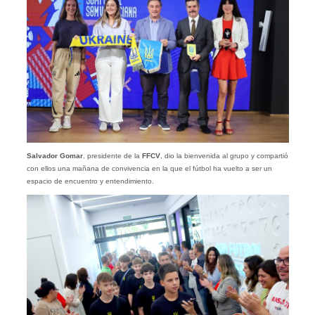
Salvador Gomar
, presidente de la
FFCV
, dio la bienvenida al grupo y compartió
con ellos una mañana de convivencia en la que el fútbol ha vuelto a ser un
espacio de encuentro y entendimiento.