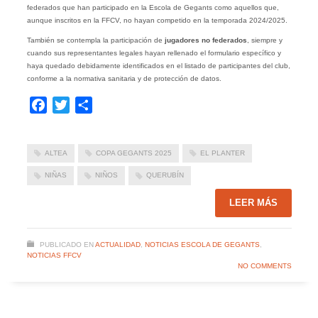
federados que han participado en la Escola de Gegants como aquellos que,
aunque inscritos en la FFCV, no hayan competido en la temporada 2024/2025.
También se contempla la participación de
jugadores no federados
, siempre y
cuando sus representantes legales hayan rellenado el formulario específico y
haya quedado debidamente identificados en el listado de participantes del club,
conforme a la normativa sanitaria y de protección de datos.
Facebook
Twitter
Compartir
ALTEA
COPA GEGANTS 2025
EL PLANTER
NIÑAS
NIÑOS
QUERUBÍN
LEER MÁS
PUBLICADO EN
ACTUALIDAD
,
NOTICIAS ESCOLA DE GEGANTS
,
NOTICIAS FFCV
NO COMMENTS