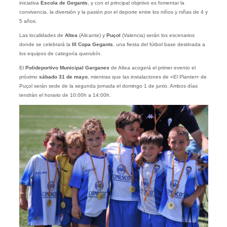
iniciativa
Escola de Gegants
, y con el principal objetivo es fomentar la
convivencia, la diversión y la pasión por el deporte entre los niños y niñas de 4 y
5 años.
Las localidades de
Altea
(Alicante) y
Puçol
(Valencia) serán los escenarios
donde se celebrará la
III Copa Gegants
, una fiesta del fútbol base destinada a
los equipos de categoría querubín.
El
Polideportivo Municipal Garganes
de Altea acogerá el primer evento el
próximo
sábado 31 de mayo
, mientras que las instalaciones de «El Planter» de
Puçol serán sede de la segunda jornada el domingo 1 de junio. Ambos días
tendrán el horario de 10:00h a 14:00h.