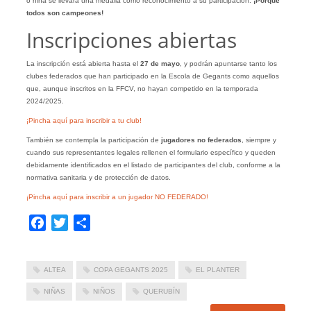
o niña se llevará una medalla como reconocimiento a su participación.
¡Porque
todos son campeones!
Inscripciones abiertas
La inscripción está abierta hasta el
27 de mayo
, y podrán apuntarse tanto los
clubes federados que han participado en la Escola de Gegants como aquellos
que, aunque inscritos en la FFCV, no hayan competido en la temporada
2024/2025.
¡Pincha aquí para inscribir a tu club!
También se contempla la participación de
jugadores no federados
, siempre y
cuando sus representantes legales rellenen el formulario específico y queden
debidamente identificados en el listado de participantes del club, conforme a la
normativa sanitaria y de protección de datos.
¡Pincha aquí para inscribir a un jugador NO FEDERADO!
Facebook
Twitter
Compartir
ALTEA
COPA GEGANTS 2025
EL PLANTER
NIÑAS
NIÑOS
QUERUBÍN