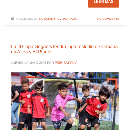
LEER MÁS
PUBLICADO EN
NOTICIAS FFCV
,
PORTADA
NO COMMENTS
La III Copa Gegants tendrá lugar este fin de semana
en Altea y El Planter
JUEVES, 29 MAYO 2025
POR
PRENSA FFCV