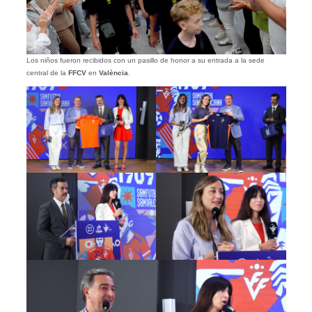
Los niños fueron recibidos con un pasillo de honor a su entrada a la sede
central de la
FFCV
en
València
.