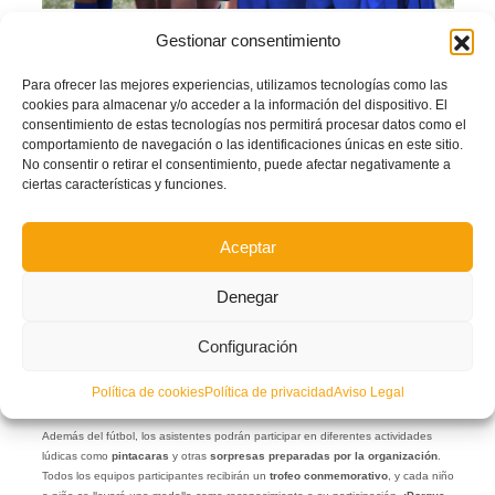
Se disputarán partidos en formato
fútbol 5
, sin marcador ni clasificación, con la
Gestionar consentimiento
única intención de que los más pequeños disfruten del juego, acompañados por
sus familiares, entrenadores y compañeros.
Para ofrecer las mejores experiencias, utilizamos tecnologías como las
Actividades lúdicas
cookies para almacenar y/o acceder a la información del dispositivo. El
consentimiento de estas tecnologías nos permitirá procesar datos como el
comportamiento de navegación o las identificaciones únicas en este sitio.
No consentir o retirar el consentimiento, puede afectar negativamente a
ciertas características y funciones.
Aceptar
Denegar
Configuración
Política de cookies
Política de privacidad
Aviso Legal
Además del fútbol, los asistentes podrán participar en diferentes actividades
lúdicas como
pintacaras
y otras
sorpresas preparadas por la organización
.
Todos los equipos participantes recibirán un
trofeo conmemorativo
, y cada niño