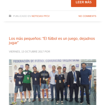
LEER MÁS
PUBLICADO EN
NOTICIAS FFCV
NO COMMENTS
Los más pequeños: “El fútbol es un juego, dejadnos
jugar”
VIERNES, 13 OCTUBRE 2017
POR