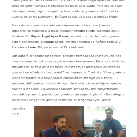
preocupa a las madres sean sus hijos, pero cualquier carga legal y habitual del
juego les pone nerviosas y empiezan los gritos en la grada. Pero eso es parte
del juego, deben dejarnos jugar
”, reclamaba Mauro, y añadía: «
El fútbol es
nuestro, es de los chavales
«. “
El fútbol es solo un juego
”, recordaba Rubén.
Tras esta improvisada y reveladora intervención de los cuatro jóvenes
jugadores, se sumaron a la mesa redonda
Francisco Orts
, secretario del CF
Vinalesa FB,
Miguel Ángel Ayza Gámez
, ex árbitro y miembro del programa
‘Fútbol con respeto’,
Eduardo Serna
, director deportivo del Atlético Sedaví, y
Francisco Javier Gil
, secretario del Elda Industrial.
Orts adoptó el discurso más crítico: “
Estamos tratando con chavales y no nos
damos cuenta, los utilizamos según nuestras frustraciones. En otras actividades
culturales no se trata así a los niños. Nuestras leyes protegen a los menores,
¿por qué en el futbol se nos olvida?
”, se preguntaba. Y admitía: “
Como padre, a
veces me planteo si lo mejor para la educación de mis hijos es el fútbol
”. El
secretario del Vinalesa, focaliza el origen de la violencia en el objetivo que se
plantee a los niños: “
La violencia comienza cuando hay una competitividad
desmedida y cuando pasarlo bien queda en un segundo plano
”. «Esto obliga a
los clubes
a elegir entre ganar o competir
«, se resignaba Ayza Gámez.
Llamativa
fue la