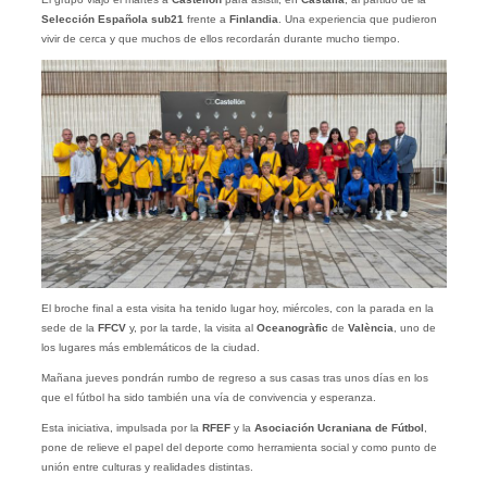
Selección Española sub21
frente a
Finlandia
. Una experiencia que pudieron
vivir de cerca y que muchos de ellos recordarán durante mucho tiempo.
El broche final a esta visita ha tenido lugar hoy, miércoles, con la parada en la
sede de la
FFCV
y, por la tarde, la visita al
Oceanogràfic
de
València
, uno de
los lugares más emblemáticos de la ciudad.
Mañana jueves pondrán rumbo de regreso a sus casas tras unos días en los
que el fútbol ha sido también una vía de convivencia y esperanza.
Esta iniciativa, impulsada por la
RFEF
y la
Asociación Ucraniana de Fútbol
,
pone de relieve el papel del deporte como herramienta social y como punto de
unión entre culturas y realidades distintas.