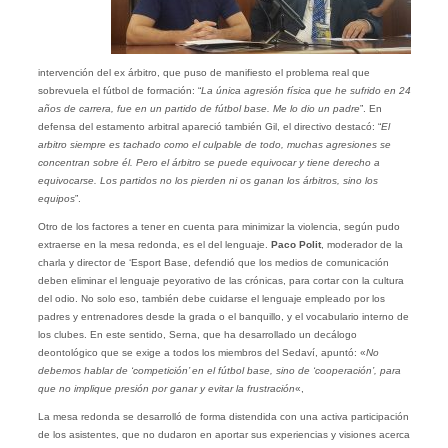
intervención del ex árbitro, que puso de manifiesto el problema real que
sobrevuela el fútbol de formación: “
La única agresión física que he sufrido en 24
años de carrera, fue en un partido de fútbol base. Me lo dio un padre
”. En
defensa del estamento arbitral apareció también Gil, el directivo destacó: “
El
arbitro siempre es tachado como el culpable de todo, muchas agresiones se
concentran sobre él. Pero el árbitro se puede equivocar y tiene derecho a
equivocarse. Los partidos no los pierden ni os ganan los árbitros, sino los
equipos
”.
Otro de los factores a tener en cuenta para minimizar la violencia, según pudo
extraerse en la mesa redonda, es el del lenguaje.
Paco Polit
, moderador de la
charla y director de ‘Esport Base, defendió que los medios de comunicación
deben eliminar el lenguaje peyorativo de las crónicas, para cortar con la cultura
del odio. No solo eso, también debe cuidarse el lenguaje empleado por los
padres y entrenadores desde la grada o el banquillo, y el vocabulario interno de
los clubes. En este sentido, Serna, que ha desarrollado un decálogo
deontológico que se exige a todos los miembros del Sedaví, apuntó: «
No
debemos hablar de ‘competición’ en el fútbol base, sino de ‘cooperación’, para
que no implique presión por ganar y evitar la frustración
«,
La mesa redonda se desarrolló de forma distendida con una activa participación
de los asistentes, que no dudaron en aportar sus experiencias y visiones acerca