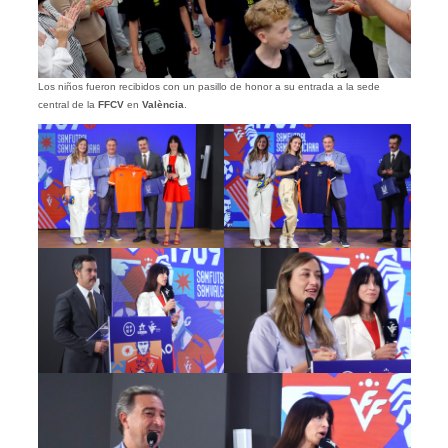
Los niños fueron recibidos con un pasillo de honor a su entrada a la sede
central de la
FFCV
en
València
.