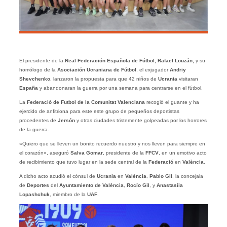
El presidente de la
Real Federación Española de Fútbol, Rafael Louzán,
y su
homólogo de la
Asociación Ucraniana de Fútbol
, el exjugador
Andriy
Shevchenko
, lanzaron la propuesta para que 42 niños de
Ucrania
visitaran
España
y abandonaran la guerra por una semana para centrarse en el fútbol.
La
Federació de Futbol de la Comunitat Valenciana
recogió el guante y ha
ejercido de anfitriona para este este grupo de pequeños deportistas
procedentes de
Jersón
y otras ciudades tristemente golpeadas por los horrores
de la guerra.
«Quiero que se lleven un bonito recuerdo nuestro y nos lleven para siempre en
el corazón», aseguró
Salva Gomar
, presidente de la
FFCV
, en un emotivo acto
de recibimiento que tuvo lugar en la sede central de la
Federació
en
València
.
A dicho acto acudió el cónsul de
Ucrania
en
València
,
Pablo Gil
, la concejala
de
Deportes
del
Ayuntamiento de València
,
Rocío Gil
, y
Anastasiia
Lopashchuk
, miembro de la
UAF
.