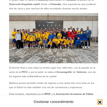
Selección Española sub21
frente a
Finlandia
. Una experiencia que pudieron
vivir de cerca y que muchos de ellos recordarán durante mucho tiempo.
El broche final a esta visita ha tenido lugar hoy, miércoles, con la parada en la
sede de la
FFCV
y, por la tarde, la visita al
Oceanogràfic
de
València
, uno de
los lugares más emblemáticos de la ciudad.
Mañana jueves pondrán rumbo de regreso a sus casas tras unos días en los
que el fútbol ha sido también una vía de convivencia y esperanza.
Esta iniciativa, impulsada por la
RFEF
y la
Asociación Ucraniana de Fútbol
,
pone de relieve el papel del deporte como herramienta social y como punto de
Gestionar consentimiento
unión entre culturas y realidades distintas.