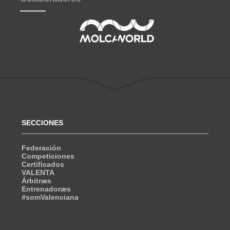
SECCIONES
Federación
Competiciones
Certificados
VALENTA
Árbitræs
Entrenadoræs
#somValenciana