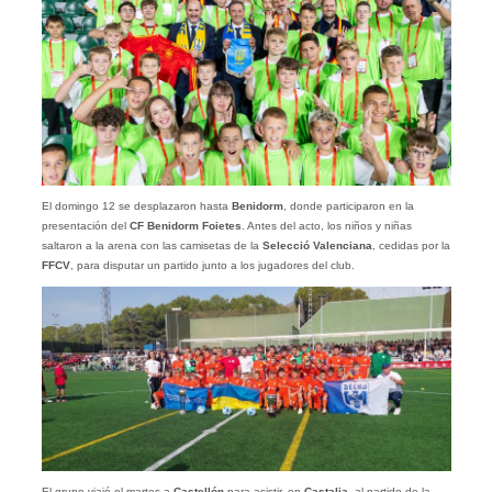
El domingo 12 se desplazaron hasta
Benidorm
, donde participaron en la
presentación del
CF Benidorm Foietes
. Antes del acto, los niños y niñas
saltaron a la arena con las camisetas de la
Selecció Valenciana
, cedidas por la
FFCV
, para disputar un partido junto a los jugadores del club.
El grupo viajó el martes a
Castellón
para asistir, en
Castalia
, al partido de la