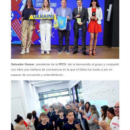
Salvador Gomar
, presidente de la
FFCV
, dio la bienvenida al grupo y compartió
con ellos una mañana de convivencia en la que el fútbol ha vuelto a ser un
espacio de encuentro y entendimiento.