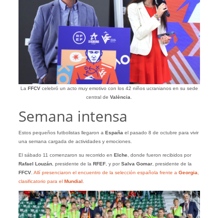
La
FFCV
celebró un acto muy emotivo con los 42 niños ucranianos en su sede
central de
València
.
Semana intensa
Estos pequeños futbolistas llegaron a
España
el pasado 8 de octubre para vivir
una semana cargada de actividades y emociones.
El sábado 11 comenzaron su recorrido en
Elche
, donde fueron recibidos por
Rafael Louzán
, presidente de la
RFEF
, y por
Salva Gomar
, presidente de la
FFCV
.
Allí presenciaron el encuentro de la selección española frente a
Georgia
,
clasificatorio para el
Mundial
.