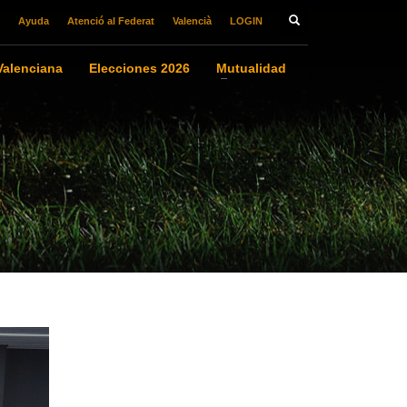
Ayuda
Atenció al Federat
Valencià
LOGIN
alenciana
Elecciones 2026
Mutualidad