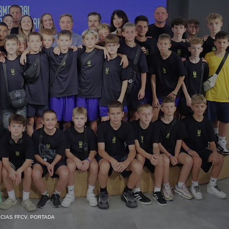
CIAS FFCV
,
PORTADA