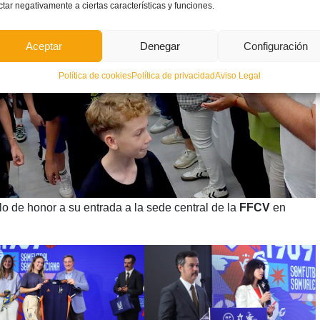
ctar negativamente a ciertas características y funciones.
Aceptar
Denegar
Configuración
Política de cookies
Política de privacidad
Aviso Legal
lo de honor a su entrada a la sede central de la
FFCV
en