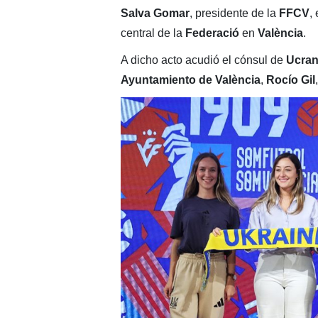
Salva Gomar
, presidente de la
FFCV
,
central de la
Federació
en
València
.
A dicho acto acudió el cónsul de
Ucran
Ayuntamiento de València
,
Rocío Gil