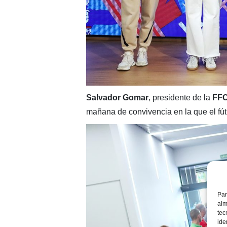
Salvador Gomar
, presidente de la
FF
mañana de convivencia en la que el fút
Par
alm
tec
ide