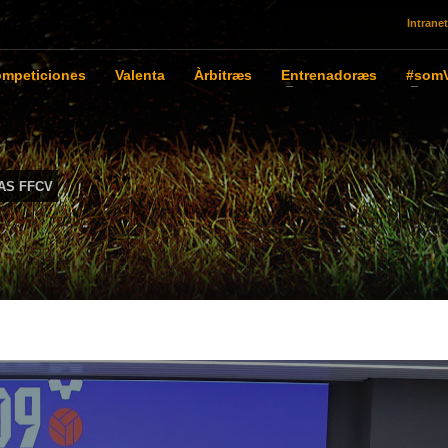
Intranet
mpeticiones
Valenta
Àrbitræs
Entrenadoræs
#somV
AS FFCV