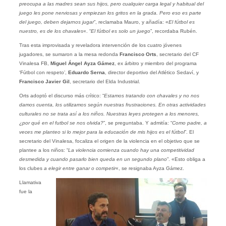
preocupa a las madres sean sus hijos, pero cualquier carga legal y habitual del
juego les pone nerviosas y empiezan los gritos en la grada. Pero eso es parte
del juego, deben dejarnos jugar
”, reclamaba Mauro, y añadía: «
El fútbol es
nuestro, es de los chavales
«. “
El fútbol es solo un juego
”, recordaba Rubén.
Tras esta improvisada y reveladora intervención de los cuatro jóvenes
jugadores, se sumaron a la mesa redonda
Francisco Orts
, secretario del CF
Vinalesa FB,
Miguel Ángel Ayza Gámez
, ex árbitro y miembro del programa
‘Fútbol con respeto’,
Eduardo Serna
, director deportivo del Atlético Sedaví, y
Francisco Javier Gil
, secretario del Elda Industrial.
Orts adoptó el discurso más crítico: “
Estamos tratando con chavales y no nos
damos cuenta, los utilizamos según nuestras frustraciones. En otras actividades
culturales no se trata así a los niños. Nuestras leyes protegen a los menores,
¿por qué en el futbol se nos olvida?
”, se preguntaba. Y admitía: “
Como padre, a
veces me planteo si lo mejor para la educación de mis hijos es el fútbol
”. El
secretario del Vinalesa, focaliza el origen de la violencia en el objetivo que se
plantee a los niños: “
La violencia comienza cuando hay una competitividad
desmedida y cuando pasarlo bien queda en un segundo plano
”. «Esto obliga a
los clubes
a elegir entre ganar o competir
«, se resignaba Ayza Gámez.
Llamativa
fue la