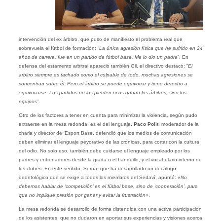
intervención del ex árbitro, que puso de manifiesto el problema real que
sobrevuela el fútbol de formación: “
La única agresión física que he sufrido en 24
años de carrera, fue en un partido de fútbol base. Me lo dio un padre
”. En
defensa del estamento arbitral apareció también Gil, el directivo destacó: “
El
arbitro siempre es tachado como el culpable de todo, muchas agresiones se
concentran sobre él. Pero el árbitro se puede equivocar y tiene derecho a
equivocarse. Los partidos no los pierden ni os ganan los árbitros, sino los
equipos
”.
Otro de los factores a tener en cuenta para minimizar la violencia, según pudo
extraerse en la mesa redonda, es el del lenguaje.
Paco Polit
, moderador de la
charla y director de ‘Esport Base, defendió que los medios de comunicación
deben eliminar el lenguaje peyorativo de las crónicas, para cortar con la cultura
del odio. No solo eso, también debe cuidarse el lenguaje empleado por los
padres y entrenadores desde la grada o el banquillo, y el vocabulario interno de
los clubes. En este sentido, Serna, que ha desarrollado un decálogo
deontológico que se exige a todos los miembros del Sedaví, apuntó: «
No
debemos hablar de ‘competición’ en el fútbol base, sino de ‘cooperación’, para
que no implique presión por ganar y evitar la frustración
«,
La mesa redonda se desarrolló de forma distendida con una activa participación
de los asistentes, que no dudaron en aportar sus experiencias y visiones acerca