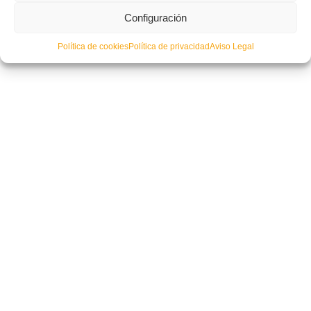
Configuración
PUBLICADO EN
ACTUALIDAD
,
NOTICIAS FFCV
NO COMMENTS
Política de cookies
Política de privacidad
Aviso Legal