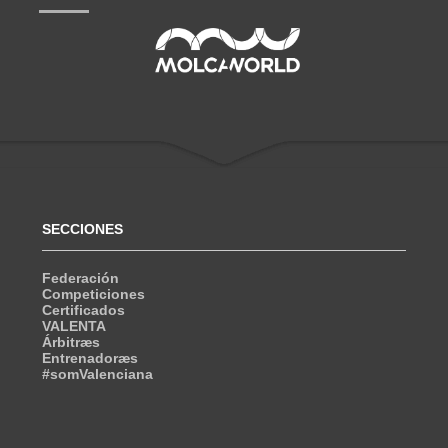
SECCIONES
Federación
Competiciones
Certificados
VALENTA
Árbitræs
Entrenadoræs
#somValenciana