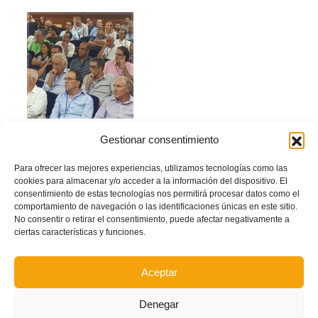
Gestionar consentimiento
Autor: Prensa FFCV
Para ofrecer las mejores experiencias, utilizamos tecnologías como las
Facebook
Twitter
Compartir
cookies para almacenar y/o acceder a la información del dispositivo. El
consentimiento de estas tecnologías nos permitirá procesar datos como el
comportamiento de navegación o las identificaciones únicas en este sitio.
No consentir o retirar el consentimiento, puede afectar negativamente a
ÁRBITROS
ATLÉTICO SEDAVÍ
CONGRESO
ciertas características y funciones.
ELDA INDUSTRIAL
FÚTBOL BASE
JUEGO
LENGUAJE
NIÑOS
STOP VIOLENCIA
Aceptar
VINALESA
Denegar
LEER MÁS