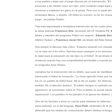
a sus padres y dejar que el juego discurra sin su intervención: “
Es 
preocupa a las madres sean sus hijos, pero cualquier carga legal y
nerviosas y empiezan los gritos en la grada. Pero eso es parte de
reclamaba Mauro, y añadía: «
El fútbol es nuestro, es de los chava
juego
”, recordaba Rubén.
Tras esta improvisada y reveladora intervención de los cuatro jóv
la mesa redonda
Francisco Orts
, secretario del CF Vinalesa FB,
árbitro y miembro del programa ‘Fútbol con respeto’,
Eduardo Ser
Atlético Sedaví, y
Francisco Javier Gil
, secretario del Elda Industr
Orts adoptó el discurso más crítico: “
Estamos tratando con chavales
no se trata así a los niños. Nuestras leyes protegen a los menores
lo mejor para la educación de mis hijos es el fútbol
”. El secretario 
comienza cuando hay una competitividad desmedida y cuando pa
se resignaba Ayza Gámez.
Llamativa fue la intervención del ex árbitro, que puso de manifiest
sobrevuela el fútbol de formación: “
La única agresión física que he
fue en un partido de fútbol base. Me lo dio un padre
”. En defensa 
también Gil, el directivo destacó: “
El arbitro siempre es tachado c
agresiones se concentran sobre él. Pero el árbitro se puede equiv
equivocarse. Los partidos no los pierden ni os ganan los árbitros, 
Otro de los factores a tener en cuenta para minimizar la violencia
mesa redonda, es el del lenguaje.
Paco Polit
, moderador de la cha
defendió que los medios de comunicación deben eliminar el lenguaj