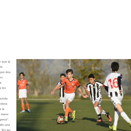
e que la
lo
 por dos
es
a
a los
egunda
ctivos
a la
la mano
ngreso
”.
ido una
 “
En las