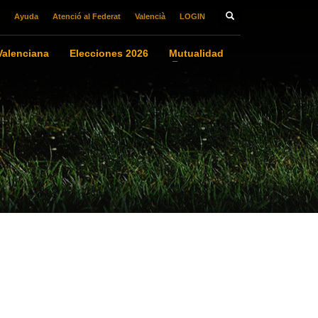
Ayuda
Atenció al Federat
Valencià
LOGIN
alenciana
Elecciones 2026
Mutualidad