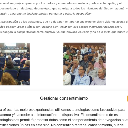
darse el lenguaje empleado por los padres y entrenadores desde la grada o el banquillo, y el
a desarrollado un decálogo deontológico que se exige a todos los miembros del Sedaví, apuntó: «
ción’, para que no implique presión por ganar y evitar la frustración
«,
participación de los asistentes, que no dudaron en aportar sus experiencias y visiones acerca d
niños deciden jugar a fútbol son: pasarlo bien, estar con sus amigos y aprender habilidades
«,
s pongan la competitividad como objetivo, ya que provoca violencia y no es la meta que busca e
Gestionar consentimiento
a ofrecer las mejores experiencias, utilizamos tecnologías como las cookies para
acenar y/o acceder a la información del dispositivo. El consentimiento de estas
nologías nos permitirá procesar datos como el comportamiento de navegación o la
ntificaciones únicas en este sitio. No consentir o retirar el consentimiento, puede
ELDA INDUSTRIAL
FÚTBOL BASE
JUEGO
LENGUAJE