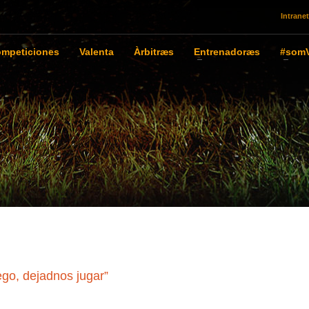
Intranet
mpeticiones
Valenta
Àrbitræs
Entrenadoræs
#somV
ego, dejadnos jugar”