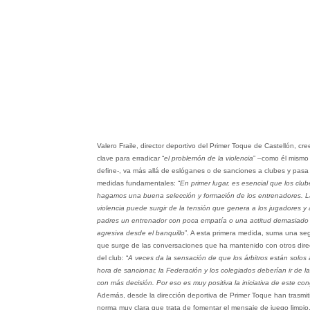
Valero Fraile, director deportivo del Primer Toque de Castellón, cre
clave para erradicar “
el problemón de la violencia
” –como él mismo 
define-, va más allá de eslóganes o de sanciones a clubes y pasa
medidas fundamentales: “
En primer lugar, es esencial que los club
hagamos una buena selección y formación de los entrenadores. L
violencia puede surgir de la tensión que genera a los jugadores y 
padres un entrenador con poca empatía o una actitud demasiado
agresiva desde el banquillo
”. A esta primera medida, suma una s
que surge de las conversaciones que ha mantenido con otros dire
del club: “
A veces da la sensación de que los árbitros están solos 
hora de sancionar, la Federación y los colegiados deberían ir de 
con más decisión. Por eso es muy positiva la iniciativa de este co
Además, desde la dirección deportiva de Primer Toque han trasmit
norma muy clara que trata de fomentar el mensaje de juego limpio.