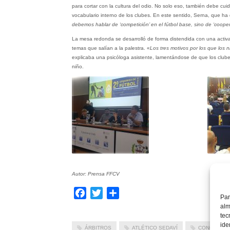
para cortar con la cultura del odio. No solo eso, también debe cui
vocabulario interno de los clubes. En este sentido, Serna, que h
debemos hablar de ‘competición’ en el fútbol base, sino de ‘coopera
La mesa redonda se desarrolló de forma distendida con una activa 
temas que salían a la palestra. «
Los tres motivos por los que los 
explicaba una psicóloga asistente, lamentándose de que los clube
niño.
Autor: Prensa FFCV
Facebook
Twitter
Compartir
Par
alm
tec
ide
ÁRBITROS
ATLÉTICO SEDAVÍ
CONGRESO