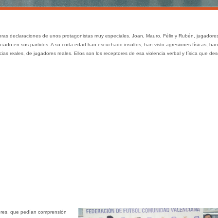
as declaraciones de unos protagonistas muy especiales. Joan, Mauro, Félix y Rubén, jugadore
iado en sus partidos. A su corta edad han escuchado insultos, han visto agresiones físicas, han
as reales, de jugadores reales. Ellos son los receptores de esa violencia verbal y física que des
dores, que pedían comprensión