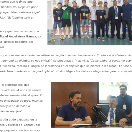
normal que lo único que
 habitual del juego les pone
l juego, deben dejarnos jugar
”,
les
«. “
El fútbol es solo un
enes jugadores, se sumaron a
Miguel Ángel Ayza Gámez
, ex
na
, director deportivo del
ial.
 y no nos damos cuenta, los utilizamos según nuestras frustraciones. En otras actividades cultu
, ¿por qué en el futbol se nos olvida?
”, se preguntaba. Y admitía: “
Como padre, a veces me plant
del Vinalesa, focaliza el origen de la violencia en el objetivo que se plantee a los niños: “
La violen
sarlo bien queda en un segundo plano
”. «Esto obliga a los clubes
a elegir entre ganar o competi
o el problema real que
 sufrido en 24 años de carrera,
del estamento arbitral apareció
omo el culpable de todo, muchas
ocar y tiene derecho a
sino los equipos
”.
, según pudo extraerse en la
rla y director de ‘Esport Base,
e peyorativo de las crónicas,