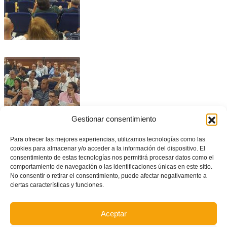
Gestionar consentimiento
Para ofrecer las mejores experiencias, utilizamos tecnologías como las
cookies para almacenar y/o acceder a la información del dispositivo. El
Autor: Prensa FFCV
consentimiento de estas tecnologías nos permitirá procesar datos como el
comportamiento de navegación o las identificaciones únicas en este sitio.
No consentir o retirar el consentimiento, puede afectar negativamente a
Facebook
Twitter
Compartir
ciertas características y funciones.
Aceptar
ETIQUETADO BAJO:
ÁRBITROS
,
ATLÉTICO SEDAVÍ
,
CONGRESO
,
ELDA INDUSTRIAL
,
FÚTBOL BASE
,
JUEGO
,