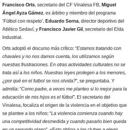
Francisco Orts
, secretario del CF Vinalesa FB,
Miguel
Ángel Ayza Gámez
, ex árbitro y miembro del programa
‘Fútbol con respeto’,
Eduardo Serna
, director deportivo del
Atlético Sedaví, y
Francisco Javier Gil
, secretario del Elda
Industrial.
Orts adoptó el discurso más crítico: “
Estamos tratando con
chavales y no nos damos cuenta, los utilizamos según
nuestras frustraciones. En otras actividades culturales no se
trata así a los niños. Nuestras leyes protegen a los menores,
¿por qué en el futbol se nos olvida?
”, se preguntaba. Y
admitía: “
Como padre, a veces me planteo si lo mejor para la
educación de mis hijos es el fútbol
”. El secretario del
Vinalesa, focaliza el origen de la violencia en el objetivo que
se plantee a los niños: “
La violencia comienza cuando hay
una competitividad desmedida y cuando pasarlo bien queda
en un segundo plano
”. «Esto obliga a los clubes
a elegir