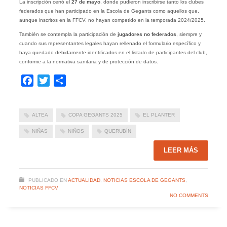
La inscripción cerró el
27 de mayo
, donde pudieron inscribirse tanto los clubes
federados que han participado en la Escola de Gegants como aquellos que,
aunque inscritos en la FFCV, no hayan competido en la temporada 2024/2025.
También se contempla la participación de
jugadores no federados
, siempre y
cuando sus representantes legales hayan rellenado el formulario específico y
haya quedado debidamente identificados en el listado de participantes del club,
conforme a la normativa sanitaria y de protección de datos.
Facebook
Twitter
Compartir
ALTEA
COPA GEGANTS 2025
EL PLANTER
NIÑAS
NIÑOS
QUERUBÍN
LEER MÁS
PUBLICADO EN
ACTUALIDAD
,
NOTICIAS ESCOLA DE GEGANTS
,
NOTICIAS FFCV
NO COMMENTS