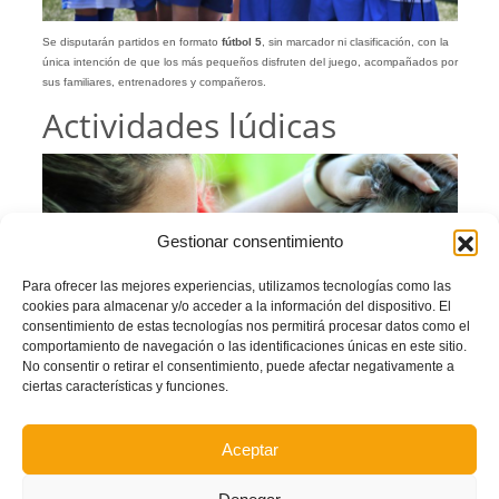
Se disputarán partidos en formato
fútbol 5
, sin marcador ni clasificación, con la
única intención de que los más pequeños disfruten del juego, acompañados por
sus familiares, entrenadores y compañeros.
Actividades lúdicas
Gestionar consentimiento
Para ofrecer las mejores experiencias, utilizamos tecnologías como las
cookies para almacenar y/o acceder a la información del dispositivo. El
consentimiento de estas tecnologías nos permitirá procesar datos como el
comportamiento de navegación o las identificaciones únicas en este sitio.
No consentir o retirar el consentimiento, puede afectar negativamente a
ciertas características y funciones.
Aceptar
Además del fútbol, los asistentes podrán participar en diferentes actividades
lúdicas como
pintacaras
y otras
sorpresas preparadas por la organización
.
Todos los equipos participantes recibirán un
trofeo conmemorativo
, y cada niño