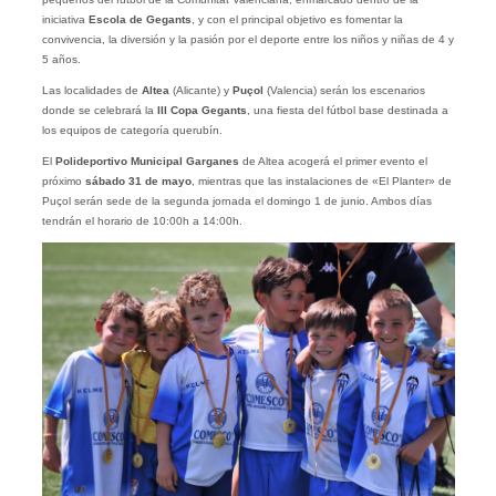
iniciativa
Escola de Gegants
, y con el principal objetivo es fomentar la
convivencia, la diversión y la pasión por el deporte entre los niños y niñas de 4 y
5 años.
Las localidades de
Altea
(Alicante) y
Puçol
(Valencia) serán los escenarios
donde se celebrará la
III Copa Gegants
, una fiesta del fútbol base destinada a
los equipos de categoría querubín.
El
Polideportivo Municipal Garganes
de Altea acogerá el primer evento el
próximo
sábado 31 de mayo
, mientras que las instalaciones de «El Planter» de
Puçol serán sede de la segunda jornada el domingo 1 de junio. Ambos días
tendrán el horario de 10:00h a 14:00h.