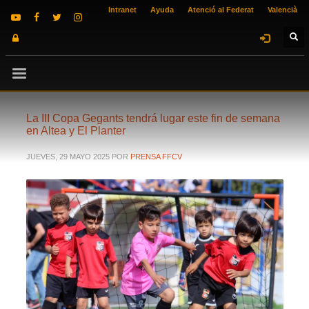
Intranet
Ayuda
Atenció al Federat
Valencià
La III Copa Gegants tendrá lugar este fin de semana
en Altea y El Planter
JUEVES, 29 MAYO 2025
POR
PRENSA FFCV