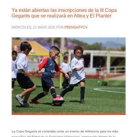
Ya están abiertas las inscripciones de la III Copa
Gegants que se realizará en Altea y El Planter
MIÉRCOLES, 21 MAYO 2025
POR
PRENSA FFCV
La Copa Gegants se consolida como un evento de referencia para los más
pequeños del fútbol de la Comunitat Valenciana, enmarcado dentro de la