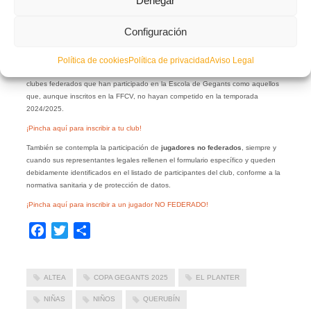
Denegar
o niña se llevará una medalla como reconocimiento a su participación.
¡Porque
todos son campeones!
Configuración
Inscripciones abiertas
Política de cookies
Política de privacidad
Aviso Legal
La inscripción está abierta hasta el
27 de mayo
, y podrán apuntarse tanto los
clubes federados que han participado en la Escola de Gegants como aquellos
que, aunque inscritos en la FFCV, no hayan competido en la temporada
2024/2025.
¡Pincha aquí para inscribir a tu club!
También se contempla la participación de
jugadores no federados
, siempre y
cuando sus representantes legales rellenen el formulario específico y queden
debidamente identificados en el listado de participantes del club, conforme a la
normativa sanitaria y de protección de datos.
¡Pincha aquí para inscribir a un jugador NO FEDERADO!
Facebook
Twitter
Compartir
ALTEA
COPA GEGANTS 2025
EL PLANTER
NIÑAS
NIÑOS
QUERUBÍN