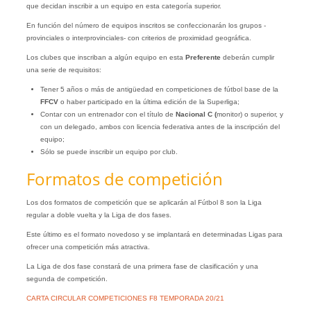
que decidan inscribir a un equipo en esta categoría superior.
En función del número de equipos inscritos se confeccionarán los grupos -
provinciales o interprovinciales- con criterios de proximidad geográfica.
Los clubes que inscriban a algún equipo en esta
Preferente
deberán cumplir
una serie de requisitos:
Tener 5 años o más de antigüedad en competiciones de fútbol base de la
FFCV
o haber participado en la última edición de la Superliga;
Contar con un entrenador con el título de
Nacional C (
monitor) o superior, y
con un delegado, ambos con licencia federativa antes de la inscripción del
equipo;
Sólo se puede inscribir un equipo por club.
Formatos de competición
Los dos formatos de competición que se aplicarán al Fútbol 8 son la Liga
regular a doble vuelta y la Liga de dos fases.
Este último es el formato novedoso y se implantará en determinadas Ligas para
ofrecer una competición más atractiva.
La Liga de dos fase constará de una primera fase de clasificación y una
segunda de competición.
CARTA CIRCULAR COMPETICIONES F8 TEMPORADA 20/21