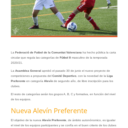
La
Federació de Futbol de la Comunitat Valenciana
ha hecho pública la carta
circular que regula las categorías de
Fútbol 8
masculino de la temporada
2020/21.
La
Asamblea General
aprobó el pasado 30 de junio el nuevo proyecto de
competiciones a propuesta del
Comité Deportivo
, con la novedad de la
Liga
Preferente
en categoría
Alevín
de segundo año, de libre inscripción para los
clubes.
El resto de categorías serán los grupos A, B, C y formativa, en función del nivel
de los equipos.
Nueva Alevín Preferente
El objetivo de la nueva
Alevín
Preferente
, de ámbito autonónomico, es igualar
el nivel de los equipos participantes y se confía en el buen criterio de los clubes