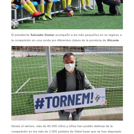
El presidente
Salvador Gomar
acompañó a los más pequeños en su regreso a
la competición en una ronda por diferentes clubes de la provincia de
Alicante
.
Desde el viernes, más de 80.000 niños y niñas han podido disfrutar de la
competición en los más de 2.000 partidos de fútbol base que se han disputado