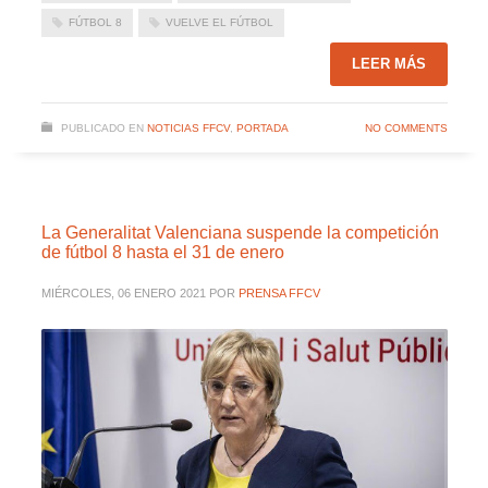
FÚTBOL 8
VUELVE EL FÚTBOL
LEER MÁS
PUBLICADO EN
NOTICIAS FFCV
,
PORTADA
NO COMMENTS
La Generalitat Valenciana suspende la competición
de fútbol 8 hasta el 31 de enero
MIÉRCOLES, 06 ENERO 2021
POR
PRENSA FFCV