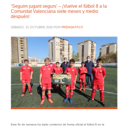
‘Seguim jugant segurs’ – ¡Vuelve el fútbol 8 a la
Comunitat Valenciana siete meses y medio
después!
SÁBADO, 31 OCTUBRE 2020
POR
PRENSA FFCV
Este fin de semana ha dado comienzo de forma oficial el fútbol 8 en la