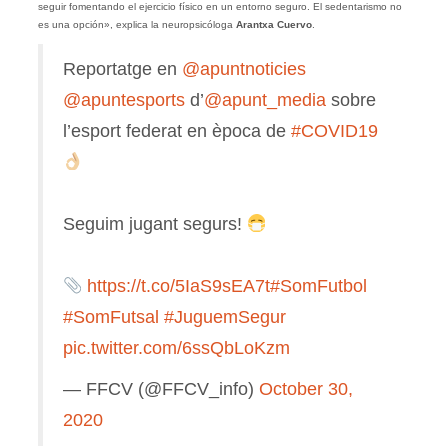
seguir fomentando el ejercicio físico en un entorno seguro. El sedentarismo no
es una opción», explica la neuropsicóloga
Arantxa Cuervo
.
Reportatge en
@apuntnoticies
@apuntesports
d’
@apunt_media
sobre
l’esport federat en època de
#COVID19
Seguim jugant segurs!
https://t.co/5IaS9sEA7t
#SomFutbol
#SomFutsal
#JuguemSegur
pic.twitter.com/6ssQbLoKzm
— FFCV (@FFCV_info)
October 30,
2020