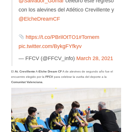
@Salvador_Gomar
celebró este regreso
con los alevines del Atlético Crevillente y
@ElcheDreamCF
https://t.co/PBrilOtTO1
#Tornem
pic.twitter.com/BykgFYfkyv
— FFCV (@FFCV_info)
March 28, 2021
El
At. Crevillente
A-
Elche Dream CF
A de alevines de segundo año fue el
encuentro elegido por la
FFCV
para celebrar la vuelta del deporte a la
Comunitat Valenciana
.