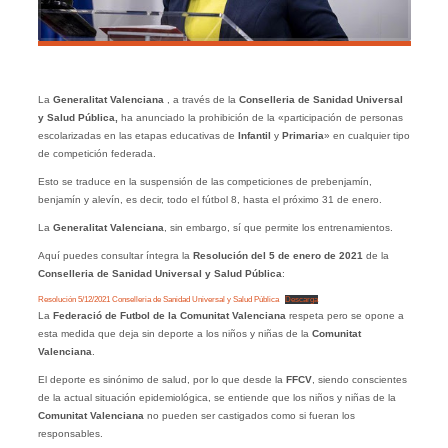
La
Generalitat Valenciana
, a través de la
Conselleria de Sanidad Universal
y Salud Pública,
ha anunciado la prohibición de la «participación de personas
escolarizadas en las etapas educativas de
Infantil
y
Primaria
» en cualquier tipo
de competición federada.
Esto se traduce en la suspensión de las competiciones de prebenjamín,
benjamín y alevín, es decir, todo el fútbol 8, hasta el próximo 31 de enero.
La
Generalitat Valenciana
, sin embargo, sí que permite los entrenamientos.
Aquí puedes consultar íntegra la
Resolución del 5 de enero de 2021
de la
Conselleria de Sanidad Universal y Salud Pública
:
Resolución 5/12/2021 Conselleria de Sanidad Universal y Salud Pública
Descarga
La
Federació de Futbol de la Comunitat Valenciana
respeta pero se opone a
esta medida que deja sin deporte a los niños y niñas de la
Comunitat
Valenciana
.
El deporte es sinónimo de salud, por lo que desde la
FFCV
, siendo conscientes
de la actual situación epidemiológica, se entiende que los niños y niñas de la
Comunitat Valenciana
no pueden ser castigados como si fueran los
responsables.