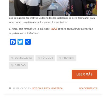
Los delegados federativos visitan todas las instalaciones de la Comunitat para
velar por el cumplimiento de los protocolos sanitarios
El fútbol sala también se ve afectado.
AQUÍ
puedes consultar las categorías
perjudicadas en fútbol sala.
Facebook
Twitter
Compartir
CONSELLERIA
FÚTBOL 8
PROHIBIR
SANIDAD
LEER MÁS
PUBLICADO EN
NOTICIAS FFCV
,
PORTADA
NO COMMENTS