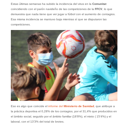
Estas últimas semanas ha subido la incidencia del virus en la
Comunitat
coincidiendo con el parón navideño de las competiciones de la
FFCV
, lo que
demuestra que nada tiene que ver jugar a fútbol con el aumento de contagios.
Esa misma incidencia se mantuvo baja mientras sí que se disputaron las
competiciones.
Eso es algo que coincide el
informe del
Ministerio de Sanidad
, que atribuye a
la práctica deportiva el 0,28% de los contagios, por el 31,4% que producidos en
el ámbito social, seguido por el ámbito familiar (18’8%), el mixto ( 15’4%) y el
laboral, con el 13’3% del total de brotes.