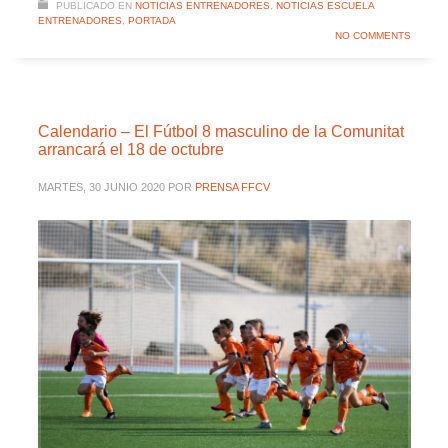
PUBLICADO EN
NOTICIAS ENTRENADORES
,
NOTICIAS ESCUELA
ENTRENADORES
,
PORTADA
NO COMMENTS
Calendario – El Fútbol 8 masculino de la Comunitat
arrancará el 18 de octubre
MARTES, 30 JUNIO 2020
POR
PRENSA FFCV