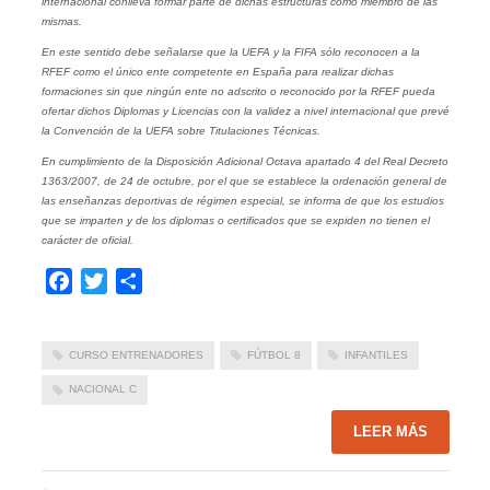
internacional conlleva formar parte de dichas estructuras como miembro de las
mismas.
En este sentido debe señalarse que la UEFA y la FIFA sólo reconocen a la
RFEF como el único ente competente en España para realizar dichas
formaciones sin que ningún ente no adscrito o reconocido por la RFEF pueda
ofertar dichos Diplomas y Licencias con la validez a nivel internacional que prevé
la Convención de la UEFA sobre Titulaciones Técnicas.
En cumplimiento de la Disposición Adicional Octava apartado 4 del Real Decreto
1363/2007, de 24 de octubre, por el que se establece la ordenación general de
las enseñanzas deportivas de régimen especial, se informa de que los estudios
que se imparten y de los diplomas o certificados que se expiden no tienen el
carácter de oficial.
Facebook
Twitter
Compartir
CURSO ENTRENADORES
FÚTBOL 8
INFANTILES
NACIONAL C
LEER MÁS