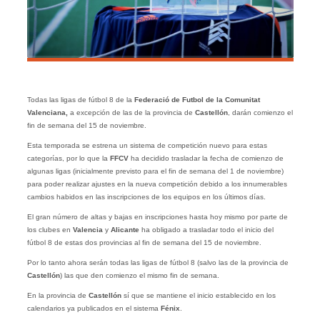
Todas las ligas de fútbol 8 de la
Federació de Futbol de la Comunitat
Valenciana,
a excepción de las de la provincia de
Castellón
, darán comienzo el
fin de semana del 15 de noviembre.
Esta temporada se estrena un sistema de competición nuevo para estas
categorías, por lo que la
FFCV
ha decidido trasladar la fecha de comienzo de
algunas ligas (inicialmente previsto para el fin de semana del 1 de noviembre)
para poder realizar ajustes en la nueva competición debido a los innumerables
cambios habidos en las inscripciones de los equipos en los últimos días.
El gran número de altas y bajas en inscripciones hasta hoy mismo por parte de
los clubes en
Valencia
y
Alicante
ha obligado a trasladar todo el inicio del
fútbol 8 de estas dos provincias al fin de semana del 15 de noviembre.
Por lo tanto ahora serán todas las ligas de fútbol 8 (salvo las de la provincia de
Castellón
) las que den comienzo el mismo fin de semana.
En la provincia de
Castellón
sí que se mantiene el inicio establecido en los
calendarios ya publicados en el sistema
Fénix
.