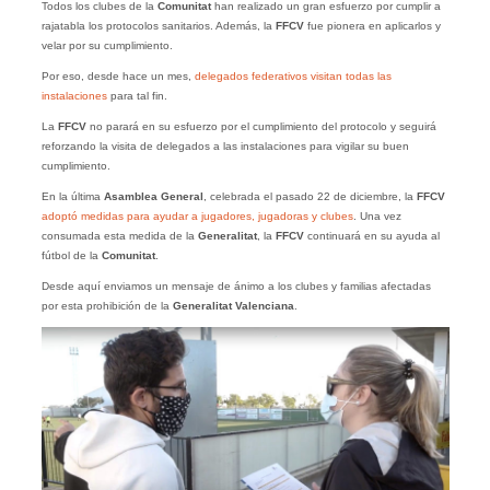
Todos los clubes de la
Comunitat
han realizado un gran esfuerzo por cumplir a
rajatabla los protocolos sanitarios. Además, la
FFCV
fue pionera en aplicarlos y
velar por su cumplimiento.
Por eso, desde hace un mes,
delegados federativos visitan todas las
instalaciones
para tal fin.
La
FFCV
no parará en su esfuerzo por el cumplimiento del protocolo y seguirá
reforzando la visita de delegados a las instalaciones para vigilar su buen
cumplimiento.
En la última
Asamblea General
, celebrada el pasado 22 de diciembre, la
FFCV
adoptó medidas para ayudar a jugadores, jugadoras y clubes
. Una vez
consumada esta medida de la
Generalitat
, la
FFCV
continuará en su ayuda al
fútbol de la
Comunitat
.
Desde aquí enviamos un mensaje de ánimo a los clubes y familias afectadas
por esta prohibición de la
Generalitat Valenciana
.