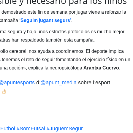
sible y necesario para los niños
n demostrado este fin de semana por jugar viene a reforzar la
 campaña
‘Seguim jugant segurs’
.
forma segura y bajo unos estrictos protocolos es mucho mejor
iatras han respaldado también esta campaña.
ollo cerebral, nos ayuda a coordinarnos. El deporte implica
tenemos el reto de seguir fomentando el ejercicio físico en un
 una opción», explica la neuropsicóloga
Arantxa Cuervo
.
@apuntesports
d’
@apunt_media
sobre l’esport
Futbol
#SomFutsal
#JuguemSegur