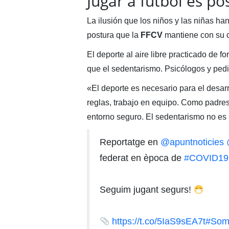
Jugar a fútbol es po
La ilusión que los niños y las niñas ha
postura que la
FFCV
mantiene con su
El deporte al aire libre practicado de 
que el sedentarismo. Psicólogos y ped
«El deporte es necesario para el desarr
reglas, trabajo en equipo. Como padres 
entorno seguro. El sedentarismo no es
Reportatge en
@apuntnoticies
federat en època de
#COVID19
Seguim jugant segurs!
https://t.co/5IaS9sEA7t
#Som