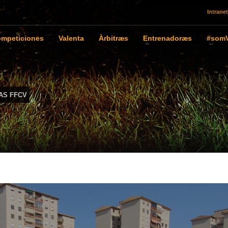
Intranet
mpeticiones
Valenta
Àrbitræs
Entrenadoræs
#somV
AS FFCV