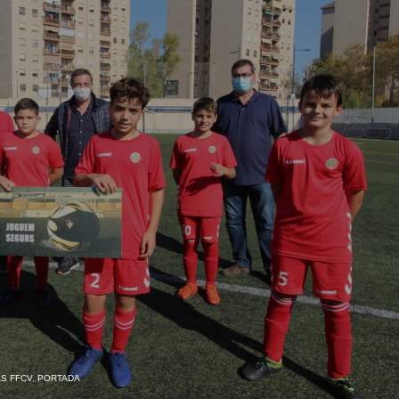
AS FFCV
,
PORTADA