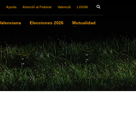
Ayuda
Atenció al Federat
Valencià
LOGIN
alenciana
Elecciones 2026
Mutualidad