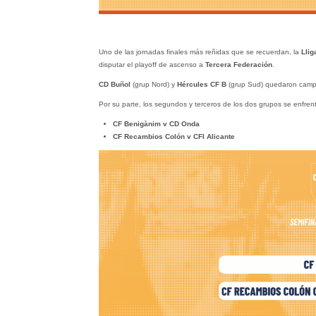
Uno de las jornadas finales más reñidas que se recuerdan, la
Llig
disputar el playoff de ascenso a
Tercera Federación
.
CD Buñol
(grup Nord) y
Hércules CF B
(grup Sud) quedaron campe
Por su parte, los segundos y terceros de los dos grupos se enfrent
CF Benigànim v CD Onda
CF Recambios Colón v CFI Alicante