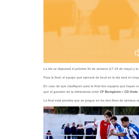
La ida se disputará el próximo fin de semana (17-18 de mayo) y la
Para la final, el equipo que ejercerá de local en la ida será el conju
En caso de que clasifiquen para la final dos equipos que hayan oc
que el ganador de la eliminatoria entre
CF Benigànim
v
CD Onda
s
La final está prevista que se juegue en los dos fines de semana si