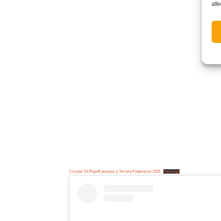
afe
Circular 53 Playoff ascenso a Tercera Federación 2425
Descarga