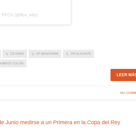
r FFCV (@ffcv_info)
CD ONDA
CF BENIGÀNIM
CFI ALICANTE
AMBIOS COLÓN
LEER MÁ
NO COMM
 de Junio medirse a un Primera en la Copa del Rey