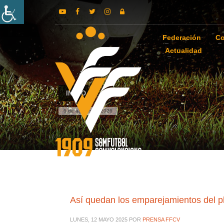
Federación
Co
Actualidad
INICIO
6 de agosto de 2026
Así quedan los emparejamientos del p
LUNES, 12 MAYO 2025
POR
PRENSA FFCV