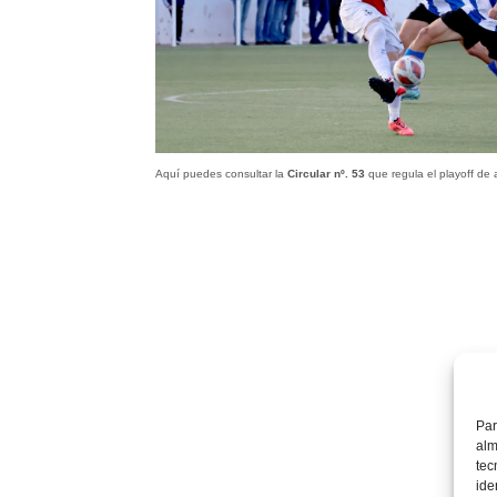
Aquí puedes consultar la
Circular nº. 53
que regula el playoff de
Par
alm
tec
ide