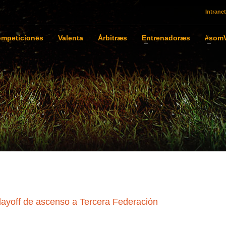
Intranet
mpeticiones
Valenta
Àrbitræs
Entrenadoræs
#somV
layoff de ascenso a Tercera Federación