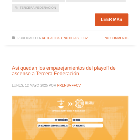
TERCERA FEDERACIÓN
LEER MÁS
PUBLICADO EN
ACTUALIDAD
,
NOTICIAS FFCV
NO COMMENTS
Así quedan los emparejamientos del playoff de
ascenso a Tercera Federación
LUNES, 12 MAYO 2025
POR
PRENSA FFCV