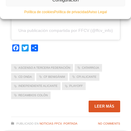
Política de cookies
Política de privacidad
Aviso Legal
Una publicación compartida por FFCV (@ffcv_info)
Facebook
Twitter
Compartir
ASCENSO A TERCERA FEDERACIÓN
CATARROJA
CD ONDA
CF BENIGÀNIM
CFI ALICANTE
INDEPENDIENTE ALICANTE
PLAYOFF
RECAMBIOS COLÓN
LEER MÁS
PUBLICADO EN
NOTICIAS FFCV
,
PORTADA
NO COMMENTS