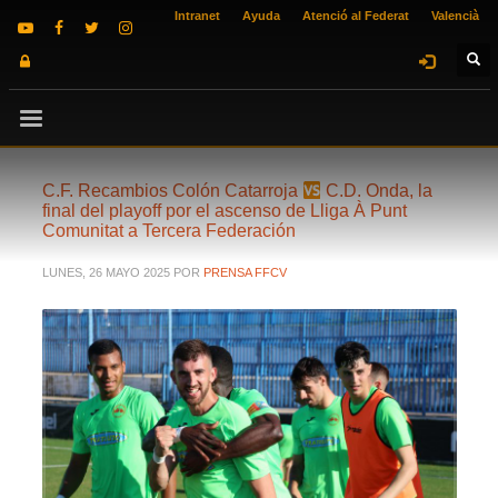
Intranet
Ayuda
Atenció al Federat
Valencià
C.F. Recambios Colón Catarroja
C.D. Onda, la
final del playoff por el ascenso de Lliga À Punt
Comunitat a Tercera Federación
LUNES, 26 MAYO 2025
POR
PRENSA FFCV