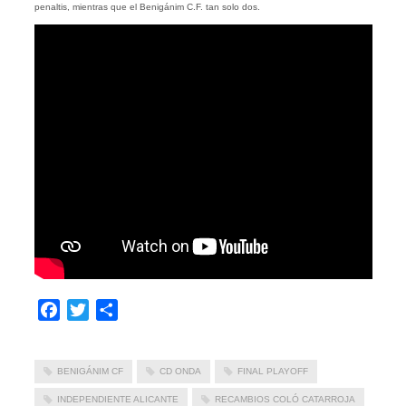
penaltis, mientras que el Benigánim C.F. tan solo dos.
Facebook
Twitter
Compartir
BENIGÁNIM CF
CD ONDA
FINAL PLAYOFF
INDEPENDIENTE ALICANTE
RECAMBIOS COLÓ CATARROJA