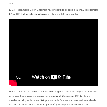
suyo.
El C.F. Recambios Colón Catarroja ha conseguido el pase a la final, tras derrotar
2-1
al
C.F. Independiente Alicante
en la ida y
0-1
en la vuelta.
Por su parte, el
CD Onda
ha conseguido llegar a la final del playoff de ascenso
a Tercera Federación venciendo
en penaltis al Benigánim C.F
. En la ida
quedaron
1-1
y en la vuelta
3-3
, por lo que la final se tuvo que deliberar desde
los once metros, donde el CD no perdonó y consiguió transformar cuatro