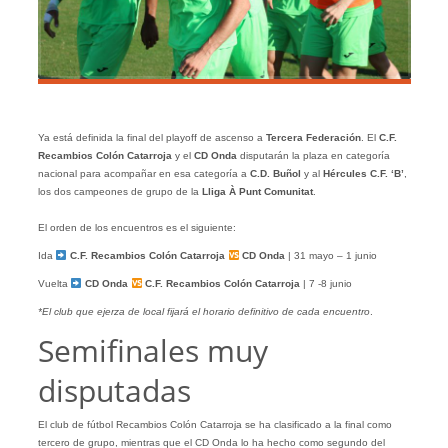
Ya está definida la final del playoff de ascenso a
Tercera Federación
. El
C.F.
Recambios Colón Catarroja
y el
CD Onda
disputarán la plaza en categoría
nacional para acompañar en esa categoría a
C.D. Buñol
y al
Hércules C.F. ‘B’
,
los dos campeones de grupo de la
Lliga À Punt Comunitat
.
El orden de los encuentros es el siguiente:
Ida
C.F. Recambios Colón Catarroja
CD Onda
| 31 mayo – 1 junio
Vuelta
CD Onda
C.F. Recambios Colón Catarroja
| 7 -8 junio
*El club que ejerza de local fijará el horario definitivo de cada encuentro
.
Semifinales muy
disputadas
El club de fútbol Recambios Colón Catarroja se ha clasificado a la final como
tercero de grupo, mientras que el CD Onda lo ha hecho como segundo del