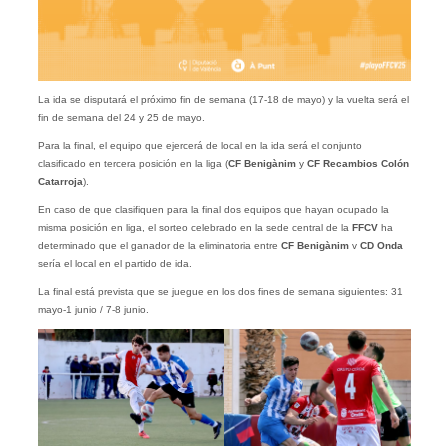
La ida se disputará el próximo fin de semana (17-18 de mayo) y la vuelta será el
fin de semana del 24 y 25 de mayo.
Para la final, el equipo que ejercerá de local en la ida será el conjunto
clasificado en tercera posición en la liga (
CF Benigànim
y
CF Recambios Colón
Catarroja
).
En caso de que clasifiquen para la final dos equipos que hayan ocupado la
misma posición en liga, el sorteo celebrado en la sede central de la
FFCV
ha
determinado que el ganador de la eliminatoria entre
CF Benigànim
v
CD Onda
sería el local en el partido de ida.
La final está prevista que se juegue en los dos fines de semana siguientes: 31
mayo-1 junio / 7-8 junio.