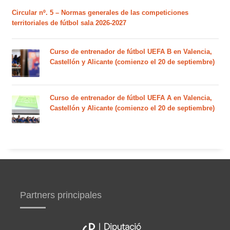
Circular nº. 5 – Normas generales de las competiciones
territoriales de fútbol sala 2026-2027
Curso de entrenador de fútbol UEFA B en Valencia,
Castellón y Alicante (comienzo el 20 de septiembre)
Curso de entrenador de fútbol UEFA A en Valencia,
Castellón y Alicante (comienzo el 20 de septiembre)
Partners principales