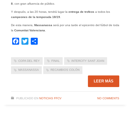
8
, con gran afluencia de público.
Y después, a las 20 horas, tendrá lugar la
entrega de trofeos
a todos los
campeones de la temporada 18/19
.
De esta manera,
Massanassa
será por una tarde el epicentro del fútbol de toda
la
Comunitat Valenciana
.
Facebook
Twitter
Compartir
COPA DEL REY
FINAL
INTERCITY SANT JOAN
MASSANASSA
RECAMBIOS COLÓN
LEER MÁS
PUBLICADO EN
NOTICIAS FFCV
NO COMMENTS