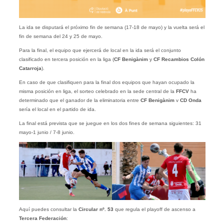
La ida se disputará el próximo fin de semana (17-18 de mayo) y la vuelta será el
fin de semana del 24 y 25 de mayo.
Para la final, el equipo que ejercerá de local en la ida será el conjunto
clasificado en tercera posición en la liga (
CF Benigànim
y
CF Recambios Colón
Catarroja
).
En caso de que clasifiquen para la final dos equipos que hayan ocupado la
misma posición en liga, el sorteo celebrado en la sede central de la
FFCV
ha
determinado que el ganador de la eliminatoria entre
CF Benigànim
v
CD Onda
sería el local en el partido de ida.
La final está prevista que se juegue en los dos fines de semana siguientes: 31
mayo-1 junio / 7-8 junio.
Aquí puedes consultar la
Circular nº. 53
que regula el playoff de ascenso a
Tercera Federación
: