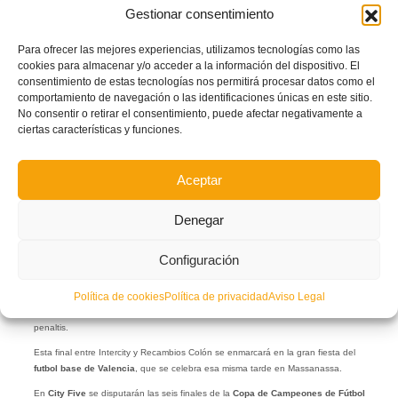
Gestionar consentimiento
Por su parte, el Recambios Colón de Catarroja venció en la otra semifinal
disputada en
Carcaixent
a la
UD Denia
en la tanda de penaltis, después de
Para ofrecer las mejores experiencias, utilizamos tecnologías como las
que el partido finalizara con empate sin goles.
cookies para almacenar y/o acceder a la información del dispositivo. El
consentimiento de estas tecnologías nos permitirá procesar datos como el
comportamiento de navegación o las identificaciones únicas en este sitio.
No consentir o retirar el consentimiento, puede afectar negativamente a
ciertas características y funciones.
Aceptar
Denegar
Configuración
Política de cookies
Política de privacidad
Aviso Legal
El guardameta Joan fue el héroe en la clasificación del Recambios Colón por
penaltis.
Esta final entre Intercity y Recambios Colón se enmarcará en la gran fiesta del
futbol base de Valencia
, que se celebra esa misma tarde en Massanassa.
En
City Five
se disputarán las seis finales de la
Copa de Campeones de Fútbol