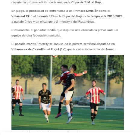
disputar la próxima edición de la renovada
Copa de S.M. el Rey
.
En juego, la posibilidad de enfrentarse a un
Primera División
como el
Villarreal CF
o el
Levante UD
en la
Copa del Rey
de la
temporada 2019/2020
,
a partido único y en el campo del Intercity o del Recambios.
Previamente, el ganador tendrá que disputar una eliminatoria previa ante un
equipo de otra federación territorial.
El pasado martes, Intercity se impuso en la primera semifinal disputada en
Villanueva de Castellón
al
Puçol
(1-0) gracias al solitario tanto de
Juanlu
.
La semifinal Intercity-Puçol estuvo muy disputada.