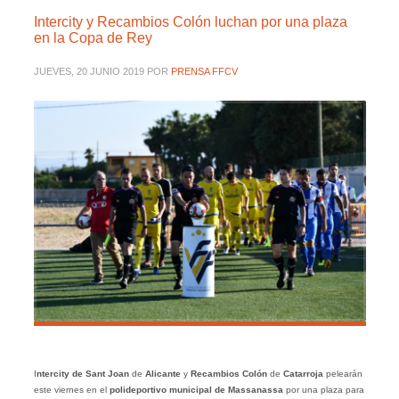
Intercity y Recambios Colón luchan por una plaza
en la Copa de Rey
JUEVES, 20 JUNIO 2019
POR
PRENSA FFCV
I
ntercity de Sant Joan
de
Alicante
y
Recambios Colón
de
Catarroja
pelearán
este viernes en el
polideportivo municipal de Massanassa
por una plaza para