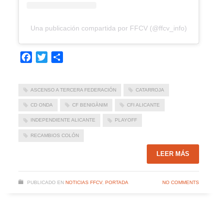
Una publicación compartida por FFCV (@ffcv_info)
Facebook
Twitter
Compartir
ASCENSO A TERCERA FEDERACIÓN
CATARROJA
CD ONDA
CF BENIGÀNIM
CFI ALICANTE
INDEPENDIENTE ALICANTE
PLAYOFF
RECAMBIOS COLÓN
LEER MÁS
PUBLICADO EN
NOTICIAS FFCV
,
PORTADA
NO COMMENTS