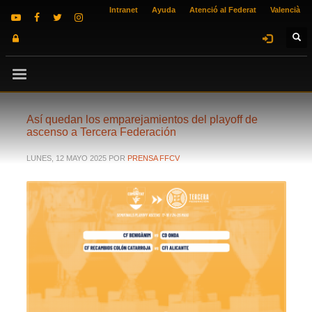
Intranet
Ayuda
Atenció al Federat
Valencià
Así quedan los emparejamientos del playoff de
ascenso a Tercera Federación
LUNES, 12 MAYO 2025
POR
PRENSA FFCV