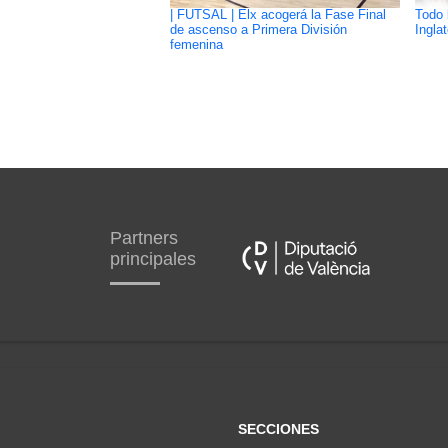
| FUTSAL | Elx acogerá la Fase Final
Todo 
de ascenso a Primera División
Ingla
femenina
Partners
principales
SECCIONES