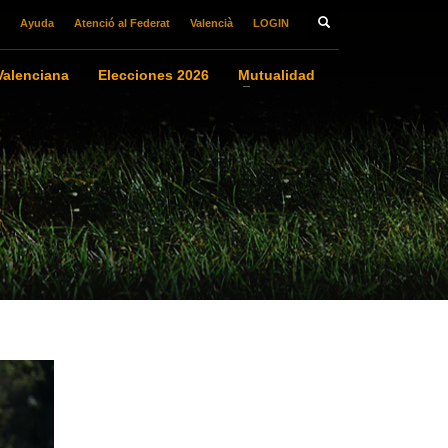
Ayuda
Atenció al Federat
Valencià
LOGIN
alenciana
Elecciones 2026
Mutualidad