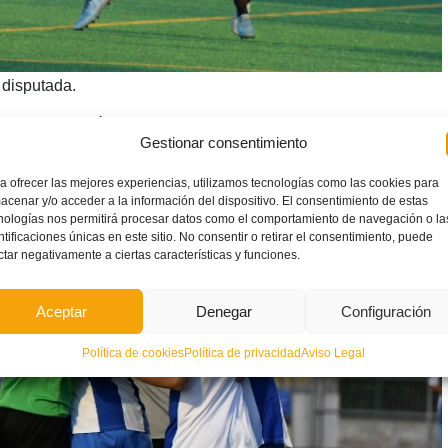
 disputada.
tarroja venció en la otra semifinal disputada en
Carcaixent
a
Gestionar consentimiento
espués de que el partido finalizara con empate sin goles.
a ofrecer las mejores experiencias, utilizamos tecnologías como las cookies para
acenar y/o acceder a la información del dispositivo. El consentimiento de estas
nologías nos permitirá procesar datos como el comportamiento de navegación o la
ntificaciones únicas en este sitio. No consentir o retirar el consentimiento, puede
ctar negativamente a ciertas características y funciones.
Aceptar
Denegar
Configuración
Política de cookies
Política de privacidad
Aviso Legal