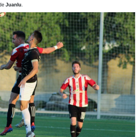
 de
Juanlu
.