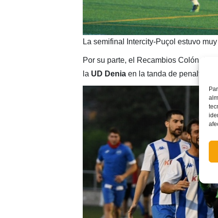
La semifinal Intercity-Puçol estuvo muy
Por su parte, el Recambios Colón de Ca
la
UD Denia
en la tanda de penaltis, d
Par
alm
tec
ide
afe