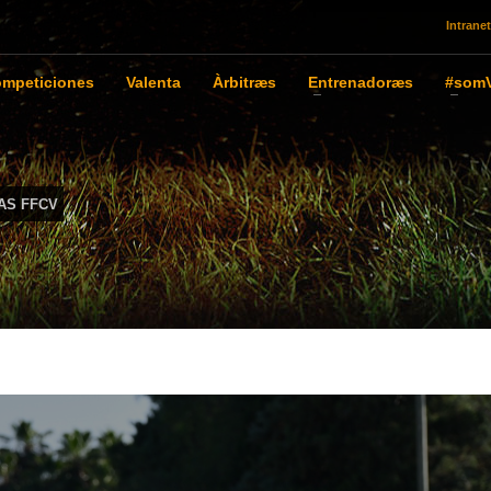
Intranet
mpeticiones
Valenta
Àrbitræs
Entrenadoræs
#somV
AS FFCV