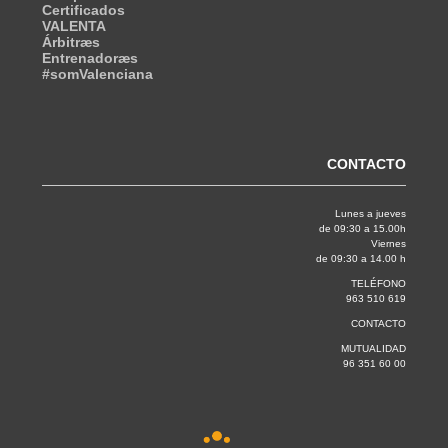
Certificados
VALENTA
Árbitræs
Entrenadoræs
#somValenciana
CONTACTO
Lunes a jueves
de 09:30 a 15.00h
Viernes
de 09:30 a 14.00 h
TELÉFONO
963 510 619
CONTACTO
MUTUALIDAD
96 351 60 00