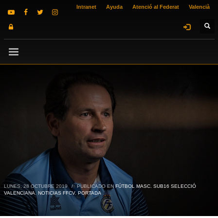
Intranet
Ayuda
Atenció al Federat
Valencià
LUNES, 28 OCTUBRE 2019
/
PUBLICADO EN
FÚTBOL MASC. SUB16 SELECCIÓ
VALENCIANA
,
NOTICIAS FFCV
,
PORTADA