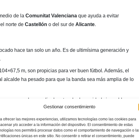
medio de la
Comunitat Valenciana
que ayuda a evitar
el norte de
Castellón
o del sur de
Alicante
.
ocado hace tan solo un año. Es de ultimísima generación y
.
104×67,5 m, son propicias para ver buen fútbol. Además, el
al alcalde ha pesado para que la banda sea más amplia de lo
 que se pueda cumplir el protocolo de sanidad sin problemas.
Gestionar consentimiento
 electrónico.
a ofrecer las mejores experiencias, utilizamos tecnologías como las cookies para
acenar y/o acceder a la información del dispositivo. El consentimiento de estas
nologías nos permitirá procesar datos como el comportamiento de navegación o la
ntificaciones únicas en este sitio. No consentir o retirar el consentimiento, puede