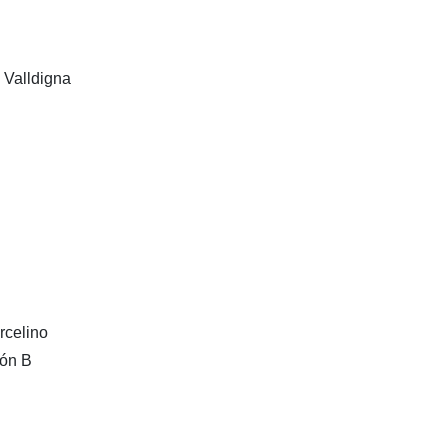
 Valldigna
rcelino
lón B