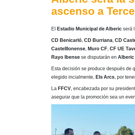
ascenso a Terce
El
Estadio Municipal de Alberic
será l
CD Benicarló
,
CD Burriana
,
CD Caste
Castelllonense
,
Muro CF
,
CF UE Tave
Rayo Ibense
se disputarán en
Alberic
Esta decisión se produce después de 
elegido incialmente,
Els Arcs
, por tene
La
FFCV
, encabezada por su presiden
asegurar que la promoción sea un event