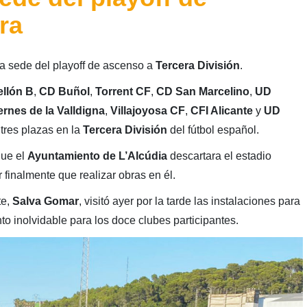
ra
a sede del playoff de ascenso a
Tercera División
.
llón B
,
CD Buñol
,
Torrent CF
,
CD San Marcelino
,
UD
rnes de la Valldigna
,
Villajoyosa CF
,
CFI Alicante
y
UD
tres plazas en la
Tercera División
del fútbol español.
que el
Ayuntamiento de L’Alcúdia
descartara el estadio
r finalmente que realizar obras en él.
te,
Salva Gomar
, visitó ayer por la tarde las instalaciones para
o inolvidable para los doce clubes participantes.