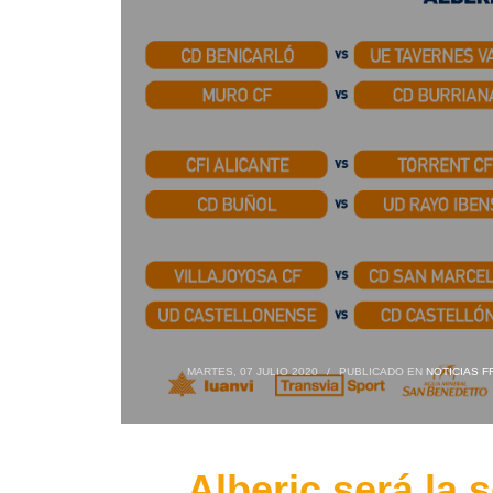
MARTES, 07 JULIO 2020
/
PUBLICADO EN
NOTICIAS F
Alberic será la 