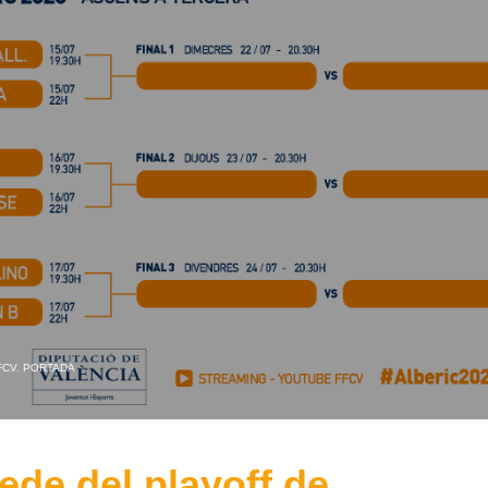
FCV
,
PORTADA
sede del playoff de