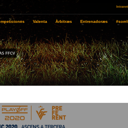
Intranet
mpeticiones
Valenta
Àrbitræs
Entrenadoræs
#somV
AS FFCV