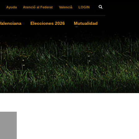
Ayuda
Atenció al Federat
Valencià
LOGIN
alenciana
Elecciones 2026
Mutualidad