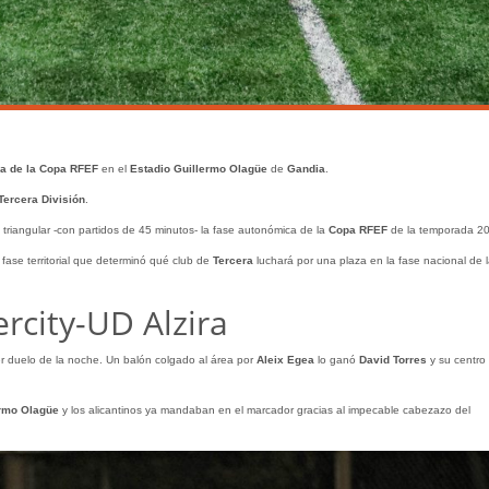
a de la Copa RFEF
en el
Estadio Guillermo Olagüe
de
Gandia
.
Tercera División
.
triangular -con partidos de 45 minutos- la fase autonómica de la
Copa RFEF
de la temporada 20
fase territorial que determinó qué club de
Tercera
luchará por una plaza en la fase nacional de l
ercity-UD Alzira
er duelo de la noche. Un balón colgado al área por
Aleix Egea
lo ganó
David Torres
y su centro 
ermo Olagüe
y los alicantinos ya mandaban en el marcador gracias al impecable cabezazo del