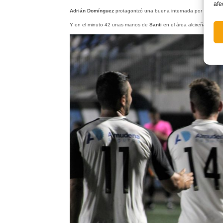
afe
Adrián Domínguez
protagonizó una buena internada por banda iz
Y en el minuto 42 unas manos de
Santi
en el área alcireña supusi