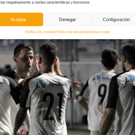
ctar negativamente a ciertas características y funciones.
quierda y su centro no lo aprovechó
Marcos
. Era la segunda opción para el
Alzira
.
eron el penalti para que la
Villajoyosa
marcara el gol del triunfo.
Aceptar
Denegar
Configuración
Política de cookies
Política de privacidad
Aviso Legal