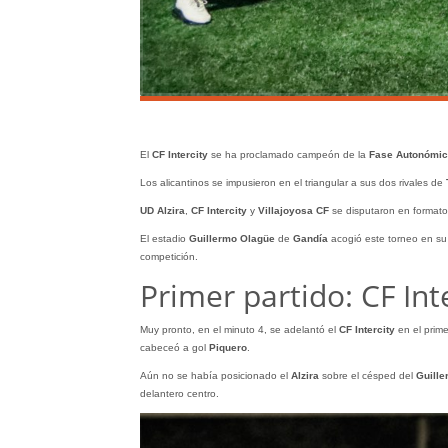
El
CF Intercity
se ha proclamado campeón de la
Fase Autonómic
Los alicantinos se impusieron en el triangular a sus dos rivales de
UD Alzira
,
CF Intercity
y
Villajoyosa CF
se disputaron en formato 
El estadio
Guillermo Olagüe
de
Gandía
acogió este torneo en su 
competición.
Primer partido: CF Int
Muy pronto, en el minuto 4, se adelantó el
CF Intercity
en el prim
cabeceó a gol
Piquero
.
Aún no se había posicionado el
Alzira
sobre el césped del
Guill
delantero centro.