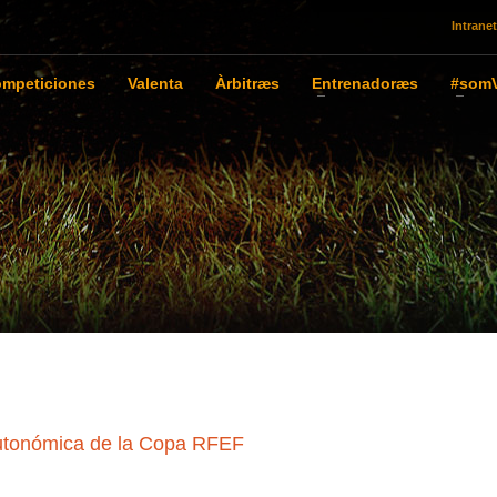
Intranet
mpeticiones
Valenta
Àrbitræs
Entrenadoræs
#somV
Autonómica de la Copa RFEF