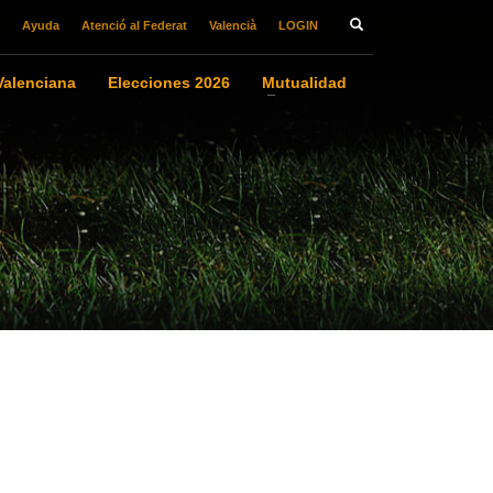
Ayuda
Atenció al Federat
Valencià
LOGIN
alenciana
Elecciones 2026
Mutualidad