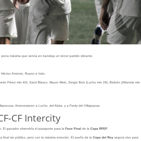
la pena máxima que servía en bandeja un tercer partido vibrante.
 Héctor, Antonio, Ruano e Iván.
erto Pérez min 40), Santi Blasco, Mauro Melo, Sergio Boix (Lucho min 29), Belizón (Alberola min 
llaescusa. Amonestaron a Lucho, del Alzira, y a Fredy del Villajoyosa.
CF-CF Intercity
os. El ganador obtendría el pasaporte para la
Fase Final
de la
Copa RFEF
.
a final sin público, pero con la máxima emoción. El sueño de la
Copa del Rey
seguía vivo para