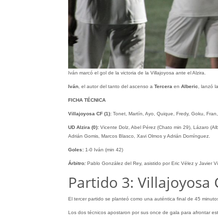
Iván marcó el gol de la victoria de la Villajoyosa ante el Alzira.
Iván
, el autor del tanto del ascenso a
Tercera
en
Alberic
, lanzó 
FICHA TÉCNICA
Villajoyosa CF (1):
Tonet, Martín, Ayo, Quique, Fredy, Goku, Fran,
UD Alzira (0):
Vicente Dolz, Abel Pérez (Chato min 29), Lázaro (Alb
Adrián Gomis, Marcos Blasco, Xavi Olmos y Adrián Domínguez.
Goles:
1-0 Iván (min 42)
Árbitro
:
Pablo González del Rey, asistido por Eric Vélez y Javier Vi
Partido 3: Villajoyosa 
El tercer partido se planteó como una auténtica final de 45 minut
Los dos técnicos apostaron por sus once de gala para afrontar est