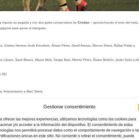
y
impuso su pegada y con dos goles consecutivos de
Cristian
– aprovechando el error del meta
gigante para ganar el triangular.
 Cristian Herrera, Andy Escudero, Álvaro Pérez, David Arenas, Marcos Sirera, Rafael Palao y
s Lázaro, Santi Blasco, Mauro Melo, Sergio Boix, Alberto Pérez, Álvaro Belizón, Javier Soler y Ad
n 36)
sa. Amonestaron a Marc Sirera.
 CF-UD Alzira
Gestionar consentimiento
ho más igualado. La
UD Alzira
introdujo variaciones en el once respecto al primer partido.
a ofrecer las mejores experiencias, utilizamos tecnologías como las cookies para
ligro del conjunto vilero, que salió al campo con más convicción que el rival, tocado por la derr
acenar y/o acceder a la información del dispositivo. El consentimiento de estas
nologías nos permitirá procesar datos como el comportamiento de navegación o la
ntificaciones únicas en este sitio. No consentir o retirar el consentimiento, puede
l que salió desviado a la izquierda de la portería de
Tonet
.