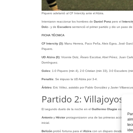
Piquero adelantó al CF Intercity ante el Alzira.
Intentaron reaccionar los hombres de
Daniel Ponz
pero el
Intercit
Dolz
– y de
Escudero
sentenció el primer partido y dio un paso de 
FICHA TÉCNICA
CF Intercity (3):
Manu Herrera, Paco Peña, Aleix Egea, José García,
Piquero.
UD Alzira (0):
Vicente Dolz, Álvaro Escobar, Abel Pérez, Juan Carlo
Domínguez.
Goles:
1-0 Piquero (min 4), 2-0 Cristian (min 33), 3-0 Escudero (mi
Penaltis
: Se impuso la UD Alzira por 3-4.
Árbitro
:
Eric Vélez, asistido por Pablo González y Javier Villaescu
Partido 2: Villajoyosa
El segundo duelo de la noche en el
Guillermo Olagüe
estuvo muc
Par
Antonio
y
Héctor
protagonizaron una de las primeras acciones de pe
alm
inicial.
tec
ide
Belizón
probó fortuna para el
Alzira
con un disparo desde la fronta