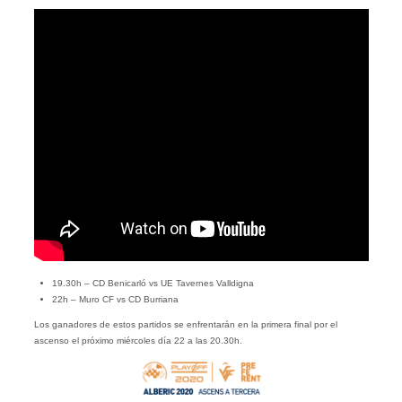
19.30h – CD Benicarló vs UE Tavernes Valldigna
22h – Muro CF vs CD Burriana
Los ganadores de estos partidos se enfrentarán en la primera final por el
ascenso el próximo miércoles día 22 a las 20.30h.