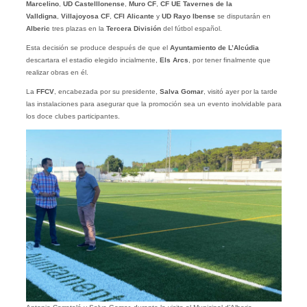
Marcelino
,
UD Castelllonense
,
Muro CF
,
CF UE Tavernes de la
Valldigna
,
Villajoyosa CF
,
CFI Alicante
y
UD Rayo Ibense
se disputarán en
Alberic
tres plazas en la
Tercera División
del fútbol español.
Esta decisión se produce después de que el
Ayuntamiento de L’Alcúdia
descartara el estadio elegido incialmente,
Els Arcs
, por tener finalmente que
realizar obras en él.
La
FFCV
, encabezada por su presidente,
Salva Gomar
, visitó ayer por la tarde
las instalaciones para asegurar que la promoción sea un evento inolvidable para
los doce clubes participantes.