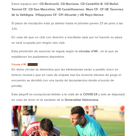
Estos equipos son:
CD Benicarló
,
CD Burriana
,
CD Castellón B
,
CD Buñol
,
Torrent CF
,
CD San Marcelino
,
UD Castelllonense
,
Muro CF
,
CF UE Tavernes
de la Valldigna
,
Villajoyosa CF
,
CFI Alicante
y
UD Rayo Ibense
.
El plazo de inscripción está ya abierto hasta el próximo jueves 25 de junio a las
12h.
En caso de que un club con derecho a inscribirse opte por no hacerlo su plaza
no será ocupada por ningún otro club.
Esta promoción de ascenso se regula según la
circular nº40
, en la que se
establecen los parámetros deportivos.
Circular nº40
Descarga
En dicha circular se determina que las eliminatorias serán a partido único en
terreno neutral y que en caso de empate tras los noventa minutos de juego el
encuentro se decidirá con una tanda de lanzamientos desde el punto de
penalty.
Este playoff es excepcional debido a la crisis de la
COVID-19
y solo se disputará
en caso de tener el ok sanitario de la
Generalitat Valenciana
.