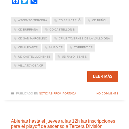
Facebook
Twitter
Compartir
ASCENSO TERCERA
CD BENICARLÓ
CD BUÑOL
CD BURRIANA
CD CASTELLÓN B
CD SAN MARCELINO
CF UE TAVERNES DE LA VALLDIGNA
CFI ALICANTE
MURO CF
TORRENT CF
UD CASTELLLONENSE
UD RAYO IBENSE
VILLAJOYOSA CF
LEER MÁS
PUBLICADO EN
NOTICIAS FFCV
,
PORTADA
NO COMMENTS
Abiertas hasta el jueves a las 12h las inscripciones
para el playoff de ascenso a Tercera División