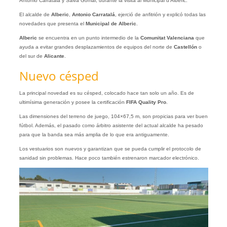
Antonio Carratalá y Salva Gomar, durante la visita al Municipal d’Alberic.
El alcalde de
Alberic
,
Antonio Carratalá
, ejerció de anfitrión y explicó todas las
novedades que presenta el
Municipal de Alberic
.
Alberic
se encuentra en un punto intermedio de la
Comunitat Valenciana
que
ayuda a evitar grandes desplazamientos de equipos del norte de
Castellón
o
del sur de
Alicante
.
Nuevo césped
La principal novedad es su césped, colocado hace tan solo un año. Es de
ultimísima generación y posee la certificación
FIFA Quality Pro
.
Las dimensiones del terreno de juego, 104×67,5 m, son propicias para ver buen
fútbol. Además, el pasado como árbitro asistente del actual alcalde ha pesado
para que la banda sea más amplia de lo que era antiguamente.
Los vestuarios son nuevos y garantizan que se pueda cumplir el protocolo de
sanidad sin problemas. Hace poco también estrenaron marcador electrónico.