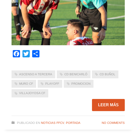
Facebook
Twitter
Compartir
ASCENSO A TERCERA
CD BENICARLÓ
CD BUÑOL
MURO CF
PLAYOFF
PROMOCION
VILLAJOYOSA CF
LEER MÁS
PUBLICADO EN
NOTICIAS FFCV
,
PORTADA
NO COMMENTS