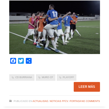
Facebook
Twitter
Compartir
CD BURRIANA
MURO CF
PLAYOFF
LEER MÁS
PUBLICADO EN
ACTUALIDAD
,
NOTICIAS FFCV
,
PORTADA
NO COMMENTS