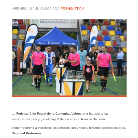
VIERNES, 19 JUNIO 2020
POR
PRENSA FFCV
La
Federació de Futbol de la Comunitat Valenciana
ha abierto las
inscripciones para jugar el playoff de ascenso a
Tercera División
.
Tienen derecho a inscribirse los primeros, segundos y terceros clasificados de la
Regional Preferente
.