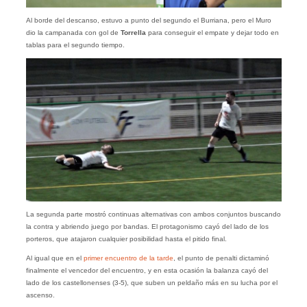
Al borde del descanso, estuvo a punto del segundo el Burriana, pero el Muro
dio la campanada con gol de
Torrella
para conseguir el empate y dejar todo en
tablas para el segundo tiempo.
La segunda parte mostró continuas alternativas con ambos conjuntos buscando
la contra y abriendo juego por bandas. El protagonismo cayó del lado de los
porteros, que atajaron cualquier posibilidad hasta el pitido final.
Al igual que en el
primer encuentro de la tarde
, el punto de penalti dictaminó
finalmente el vencedor del encuentro, y en esta ocasión la balanza cayó del
lado de los castellonenses (3-5), que suben un peldaño más en su lucha por el
ascenso.