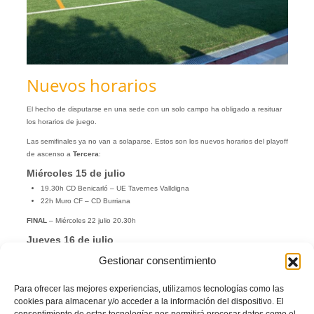
Nuevos horarios
El hecho de disputarse en una sede con un solo campo ha obligado a resituar
los horarios de juego.
Las semifinales ya no van a solaparse. Estos son los nuevos horarios del playoff
de ascenso a
Tercera
:
Miércoles 15 de julio
19.30h CD Benicarló – UE Tavernes Valldigna
22h Muro CF – CD Burriana
FINAL
– Miércoles 22 julio 20.30h
Jueves 16 de julio
19.30h CFI Alicante – Torrent CF
Gestionar consentimiento
22h CD Buñol – UD Rayo Ibense
FINAL
– Jueves 23 julio 20.30h
Para ofrecer las mejores experiencias, utilizamos tecnologías como las
cookies para almacenar y/o acceder a la información del dispositivo. El
Viernes 17 de julio