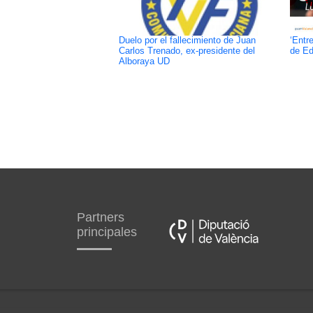
Duelo por el fallecimiento de Juan
‘Entr
Carlos Trenado, ex-presidente del
de Ed
Alboraya UD
Partners
principales