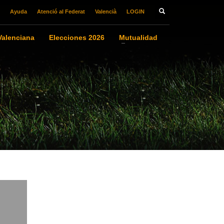
Ayuda
Atenció al Federat
Valencià
LOGIN
alenciana
Elecciones 2026
Mutualidad