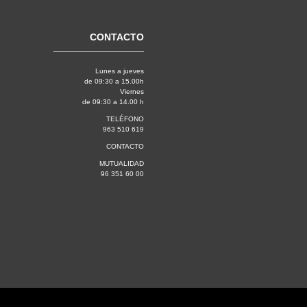
CONTACTO
Lunes a jueves
de 09:30 a 15.00h
Viernes
de 09:30 a 14.00 h
TELÉFONO
963 510 619
CONTACTO
MUTUALIDAD
96 351 60 00