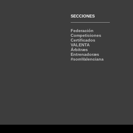
SECCIONES
Federación
Competiciones
Certificados
VALENTA
Árbitræs
Entrenadoræs
#somValenciana