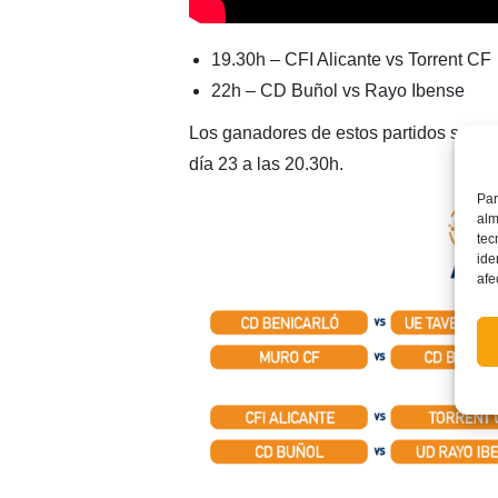
19.30h – CFI Alicante vs Torrent CF
22h – CD Buñol vs Rayo Ibense
Los ganadores de estos partidos se enfr
día 23 a las 20.30h.
Par
alm
tec
ide
afe