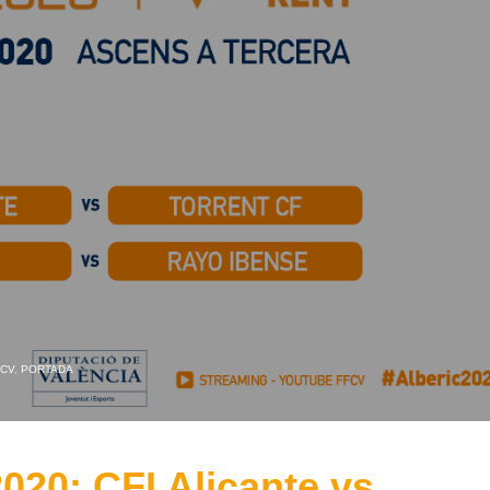
FCV
,
PORTADA
2020: CFI Alicante vs