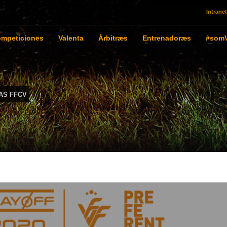
Intranet
mpeticiones
Valenta
Àrbitræs
Entrenadoræs
#somV
AS FFCV