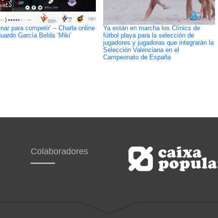
enar para competir’ – Charla online
Ya están en marcha los Clínics de
uardo García Belda ‘Miki’
fútbol playa para la selección de
jugadores y jugadoras que integrarán la
Selección Valenciana en el
Campeonato de España
Colaboradores