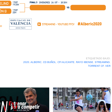
ETIQUETADO BAJO:
2020
,
ALBERIC
,
CD BUÑOL
,
CFI ALICANTE
,
RAYO IBENSE
,
STREAMING
,
TORRENT CF
,
VER