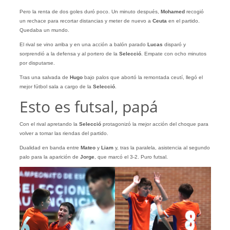
Pero la renta de dos goles duró poco. Un minuto después,
Mohamed
recogió
un rechace para recortar distancias y meter de nuevo a
Ceuta
en el partido.
Quedaba un mundo.
El rival se vino arriba y en una acción a balón parado
Lucas
disparó y
sorprendió a la defensa y al portero de la
Selecció
. Empate con ocho minutos
por disputarse.
Tras una salvada de
Hugo
bajo palos que abortó la remontada ceutí, llegó el
mejor fútbol sala a cargo de la
Selecció
.
Esto es futsal, papá
Con el rival apretando la
Selecció
protagonizó la mejor acción del choque para
volver a tomar las riendas del partido.
Dualidad en banda entre
Mateo
y
Liam
y, tras la paralela, asistencia al segundo
palo para la aparición de
Jorge
, que marcó el 3-2. Puro futsal.