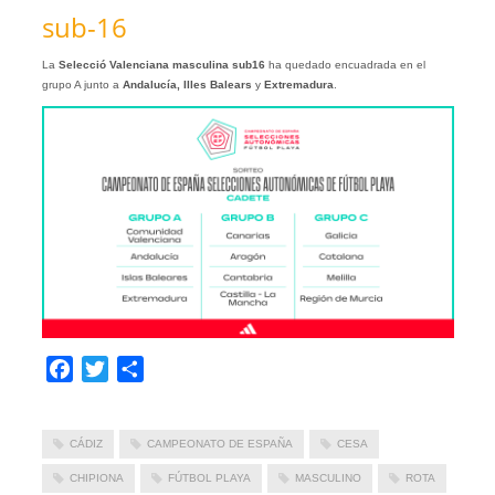
sub-16
La
Selecció Valenciana masculina sub16
ha quedado encuadrada en el
grupo A junto a
Andalucía, Illes Balears
y
Extremadura
.
Facebook
Twitter
Compartir
CÁDIZ
CAMPEONATO DE ESPAÑA
CESA
CHIPIONA
FÚTBOL PLAYA
MASCULINO
ROTA