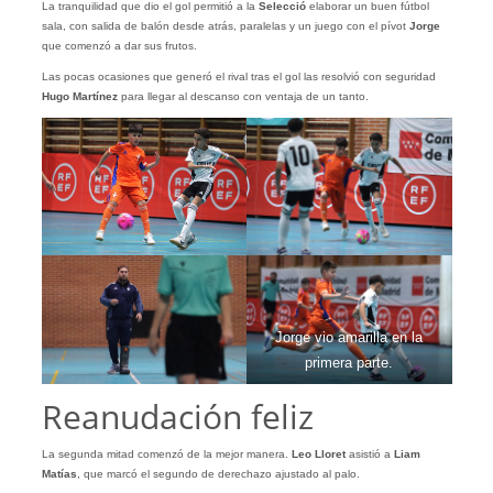
La tranquilidad que dio el gol permitió a la
Selecció
elaborar un buen fútbol
sala, con salida de balón desde atrás, paralelas y un juego con el pívot
Jorge
que comenzó a dar sus frutos.
Las pocas ocasiones que generó el rival tras el gol las resolvió con seguridad
Hugo Martínez
para llegar al descanso con ventaja de un tanto.
Jorge vio amarilla en la
primera parte.
Reanudación feliz
La segunda mitad comenzó de la mejor manera.
Leo Lloret
asistió a
Liam
Matías
, que marcó el segundo de derechazo ajustado al palo.