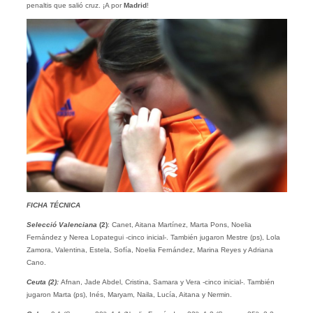
penaltis que salió cruz. ¡A por
Madrid
!
FICHA TÉCNICA
Selecció Valenciana
(2)
: Canet, Aitana Martínez, Marta Pons, Noelia
Fernández y Nerea Lopategui -cinco inicial-. También jugaron Mestre (ps), Lola
Zamora, Valentina, Estela, Sofía, Noelia Fernández, Marina Reyes y Adriana
Cano.
Ceuta (2):
Afnan, Jade Abdel, Cristina, Samara y Vera -cinco inicial-. También
jugaron Marta (ps), Inés, Maryam, Naila, Lucía, Aitana y Nermin.