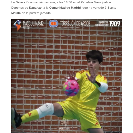
La
Selecció
se medirá mañana, a las 10:30 en el Pabellón Municipal de
Deportes de
Daganzo
, a la
Comunidad
de
Madrid
, que ha vencido 6-3 ante
Melilla
en la primera jornada.