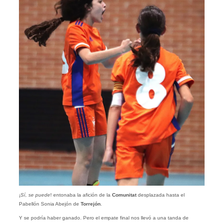
¡
Sí, se puede
! entonaba la afición de la
Comunitat
desplazada hasta el
Pabellón Sonia Abejón de
Torrejón
.
Y se podría haber ganado. Pero el empate final nos llevó a una tanda de