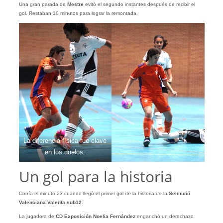
Una gran parada de
Mestre
evitó el segundo instantes después de recibir el
gol. Restaban 10 minutos para lograr la remontada.
La diferencia física fue clave
en los duelos.
Un gol para la historia
Corría el minuto 23 cuando llegó el primer gol de la historia de la
Selecció
Valenciana Valenta sub12
.
La jugadora de
CD Exposición Noelia Fernández
enganchó un derechazo