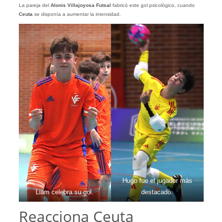
La pareja del
Alonis Villajoyosa Futsal
fabricó este gol psicológico, cuando
Ceuta
se disponía a aumentar la intensidad.
Hugo fue el jugador más
Liam celebra su gol.
destacado.
Reacciona Ceuta