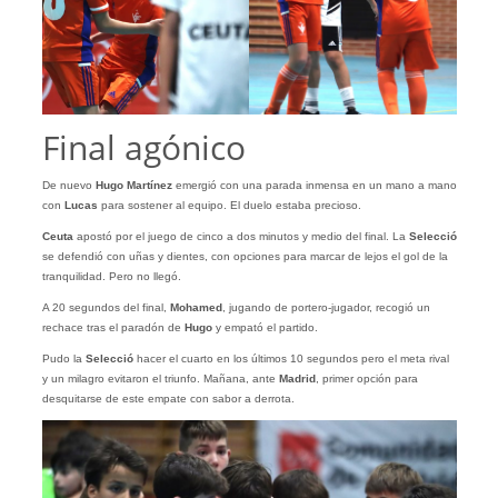
Final agónico
De nuevo
Hugo Martínez
emergió con una parada inmensa en un mano a mano
con
Lucas
para sostener al equipo. El duelo estaba precioso.
Ceuta
apostó por el juego de cinco a dos minutos y medio del final. La
Selecció
se defendió con uñas y dientes, con opciones para marcar de lejos el gol de la
tranquilidad. Pero no llegó.
A 20 segundos del final,
Mohamed
, jugando de portero-jugador, recogió un
rechace tras el paradón de
Hugo
y empató el partido.
Pudo la
Selecció
hacer el cuarto en los últimos 10 segundos pero el meta rival
y un milagro evitaron el triunfo. Mañana, ante
Madrid
, primer opción para
desquitarse de este empate con sabor a derrota.