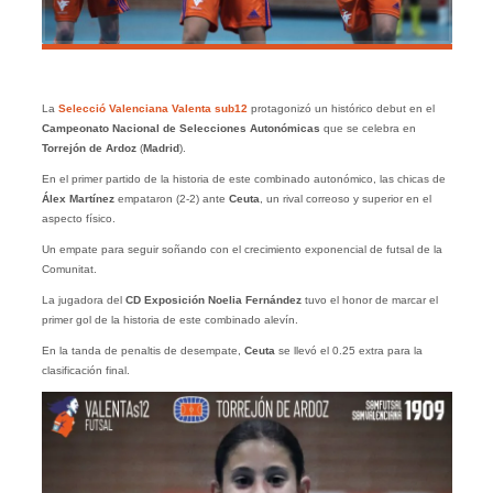
La
Selecció Valenciana Valenta sub12
protagonizó un histórico debut en el
Campeonato Nacional de Selecciones Autonómicas
que se celebra en
Torrejón de Ardoz
(
Madrid
).
En el primer partido de la historia de este combinado autonómico, las chicas de
Álex Martínez
empataron (2-2) ante
Ceuta
, un rival correoso y superior en el
aspecto físico.
Un empate para seguir soñando con el crecimiento exponencial de futsal de la
Comunitat.
La jugadora del
CD Exposición Noelia Fernández
tuvo el honor de marcar el
primer gol de la historia de este combinado alevín.
En la tanda de penaltis de desempate,
Ceuta
se llevó el 0.25 extra para la
clasificación final.