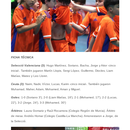
FICHA TÉCNICA
Selecció Valenciana
(3)
: Hugo Martínez, Soriano, Bacha, Jorge y Aitor -cinco
inicial-. También jugaron Martín Llopis, Sergi López, Guillermo, Diocles, Liam
Matías, Mateo y Leo Lloret.
Ceuta (3):
Naim, Nadir, Víctor, Lucas, Karim -cinco inicial-. También jugaron
Muhamad, Maher, Adam, Mohamed, Aman y Miguel.
Goles:
1-0 (Soriano 3′), 2-0 (Liam Matías, 16′), 2-1 (Mohamed, 17′), 2-2 (Lucas,
22′), 3-2 (Jorge, 24′), 3-3 (Mohamed, 30′)
Árbitros
: Laura Gomariz y Raúl Rocamora (Colegio Región de Murcia). Árbitro
de mesa: Andrés Homar (Colegio Castilla-La Mancha). Amonestaron a Jorge, de
la Selecció.