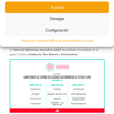
Aceptar
Denegar
Configuración
sub-14
Política de cookies
Política de privacidad
Aviso Legal
La
Selecció Valenciana masculina sub14
ha quedado encuadrada en el
grupo C junto a
Andalucía, Illes Balears
y
Extremadura
.