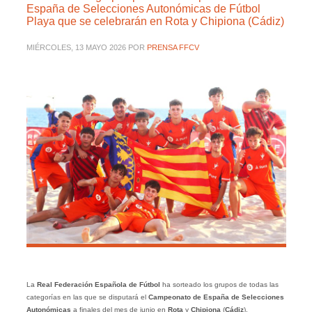
España de Selecciones Autonómicas de Fútbol
Playa que se celebrarán en Rota y Chipiona (Cádiz)
MIÉRCOLES, 13 MAYO 2026
POR
PRENSA FFCV
La
Real Federación Española de Fútbol
ha sorteado los grupos de todas las
categorías en las que se disputará el
Campeonato de España de Selecciones
Autonómicas
a finales del mes de junio en
Rota
y
Chipiona
(
Cádiz
).