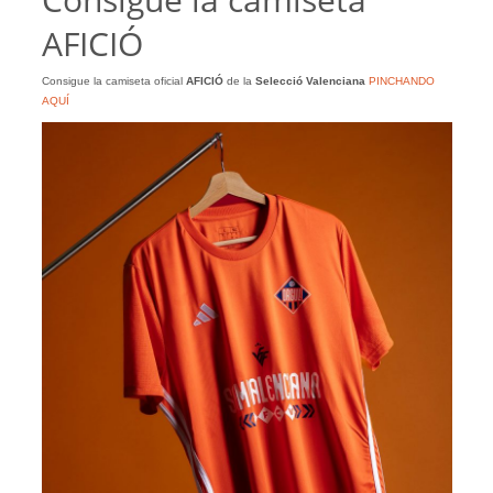
AFICIÓ
Consigue la camiseta oficial
AFICIÓ
de la
Selecció Valenciana
PINCHANDO
AQUÍ