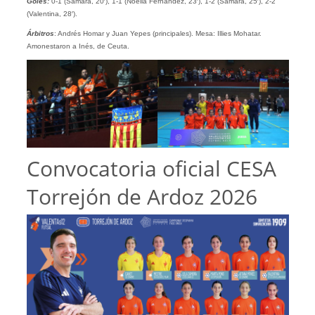
Goles:
0-1 (Samara, 20′), 1-1 (Noelia Fernández, 23′), 1-2 (Samara, 25′), 2-2
(Valentina, 28′).
Árbitros
: Andrés Homar y Juan Yepes (principales). Mesa: Illies Mohatar.
Amonestaron a Inés, de Ceuta.
Convocatoria oficial CESA
Torrejón de Ardoz 2026