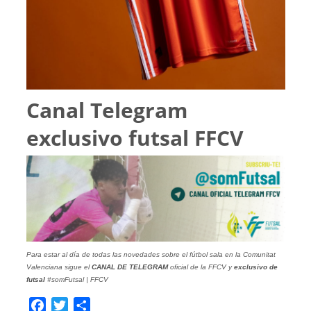
Canal Telegram
exclusivo futsal FFCV
Para estar al día de todas las novedades sobre el fútbol sala en la Comunitat
Valenciana sigue el
CANAL DE TELEGRAM
oficial de la FFCV y
exclusivo de
futsal
#somFutsal | FFCV
Facebook
Twitter
Compartir