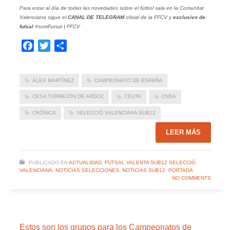
Para estar al día de todas las novedades sobre el fútbol sala en la Comunitat
Valenciana sigue el
CANAL DE TELEGRAM
oficial de la FFCV y
exclusivo de
futsal
#somFutsal | FFCV
Facebook
Twitter
Compartir
ÁLEX MARTÍNEZ
CAMPEONATO DE ESPAÑA
CESA TORREJÓN DE ARDOZ
CEUTA
CNSA
CRÓNICA
SELECCIÓ VALENCIANA SUB12
LEER MÁS
PUBLICADO EN
ACTUALIDAD
,
FUTSAL VALENTA SUB12 SELECCIÓ
VALENCIANA
,
NOTICIAS SELECCIONES
,
NOTICIAS SUB12
,
PORTADA
NO COMMENTS
Estos son los grupos para los Campeonatos de