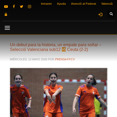
Intranet
Ayuda
Atenció al Federat
Valencià
Un debut para la historia, un empate para soñar –
Selecció Valenciana sub12
Ceuta (2-2)
MIÉRCOLES, 13 MAYO 2026
POR
PRENSA FFCV