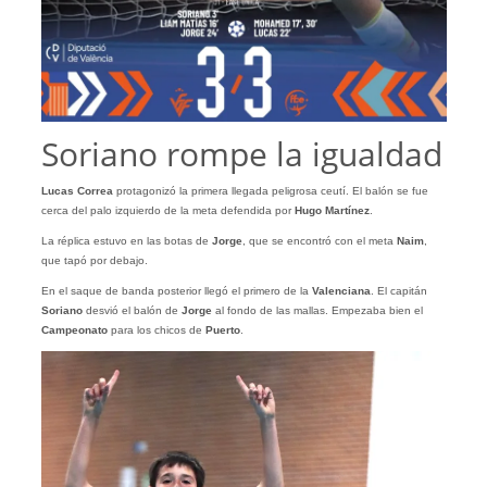
Soriano rompe la igualdad
Lucas Correa
protagonizó la primera llegada peligrosa ceutí. El balón se fue
cerca del palo izquierdo de la meta defendida por
Hugo Martínez
.
La réplica estuvo en las botas de
Jorge
, que se encontró con el meta
Naim
,
que tapó por debajo.
En el saque de banda posterior llegó el primero de la
Valenciana
. El capitán
Soriano
desvió el balón de
Jorge
al fondo de las mallas. Empezaba bien el
Campeonato
para los chicos de
Puerto
.