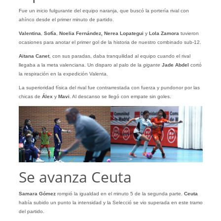
Fue un inicio fulgurante del equipo naranja, que buscó la portería rival con
ahínco desde el primer minuto de partido.
Valentina
,
Sofía
,
Noelia
Fernández, Nerea Lopategui
y
Lola Zamora
tuvieron
ocasiones para anotar el primer gol de la historia de nuestro combinado sub-12.
Aitana Canet
, con sus paradas, daba tranquilidad al equipo cuando el rival
llegaba a la meta valenciana. Un disparo al palo de la
gigante
Jade Abdel
cortó
la respiración en la expedición Valenta.
La superioridad física del rival fue contrarrestada con fuerza y pundonor por las
chicas de
Álex
y
Mavi
. Al descanso se llegó con empate sin goles.
Se avanza Ceuta
Samara Gómez
rompió la igualdad en el minuto 5 de la segunda parte.
Ceuta
había subido un punto la intensidad y la Selecció se vio superada en este tramo
del partido.