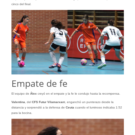
cinco del final.
Empate de fe
El equipo de
Álex
creyó en el empate y la fe le condujo hasta la recompensa.
Valentina
, del
CFS Futur Vilamarxan
t, enganchó un punterazo desde la
distancia y sorprendió a la defensa de
Ceuta
cuando el luminoso indicaba 1:52
para la bocina.