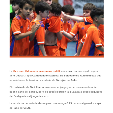
La
Selecció Valenciana masculina sub12
comenzó con un empate agónico
ante
Ceuta
(3-3) el
Campeonato Nacional de Selecciones Autonómicas
que
se celebra en la localidad madrileña de
Torrejón de Ardoz
.
El combinado de
Toni Puerto
mandó en el juego y en el marcador durante
buena parte del partido, pero los ceutís lograron la igualada a pocos segundos
del final gracias al juego de cinco.
La tanda de penaltis de desempate, que otorga 0.25 puntos al ganador, cayó
del lado de
Ceuta
.