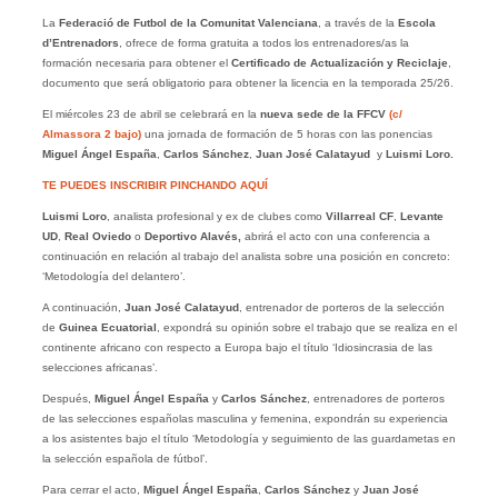
La
Federació de Futbol de la Comunitat Valenciana
, a través de la
Escola
d’Entrenadors
, ofrece de forma gratuita a todos los entrenadores/as la
formación necesaria para obtener el
Certificado de Actualización y Reciclaje
,
documento que será obligatorio para obtener la licencia en la temporada 25/26.
El miércoles 23 de abril se celebrará en la
nueva sede de la FFCV
(c/
Almassora 2 bajo)
una jornada de formación de 5 horas con las ponencias
Miguel Ángel España
,
Carlos Sánchez
,
Juan José Calatayud
y
Luismi Loro.
TE PUEDES INSCRIBIR PINCHANDO AQUÍ
Luismi Loro
, analista profesional y ex de clubes como
Villarreal CF
,
Levante
UD
,
Real Oviedo
o
Deportivo Alavés,
abrirá el acto con una conferencia a
continuación en relación al trabajo del analista sobre una posición en concreto:
‘Metodología del delantero’.
A continuación,
Juan José Calatayud
, entrenador de porteros de la selección
de
Guinea Ecuatorial
, expondrá su opinión sobre el trabajo que se realiza en el
continente africano con respecto a Europa bajo el título ‘Idiosincrasia de las
selecciones africanas’.
Después,
Miguel Ángel España
y
Carlos Sánchez
, entrenadores de porteros
de las selecciones españolas masculina y femenina, expondrán su experiencia
a los asistentes bajo el título ‘Metodología y seguimiento de las guardametas en
la selección española de fútbol’.
Para cerrar el acto,
Miguel Ángel España
,
Carlos Sánchez
y
Juan José