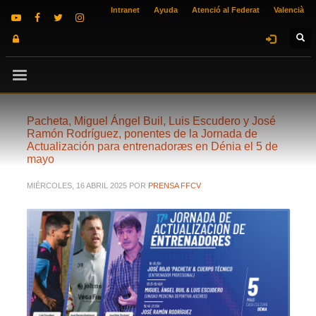
Intranet
Ayuda
Atenció al Federat
Valencià
Pacheta, Miguel Ángel Buil, Luis Escudero y José
Ramón Rodríguez, ponentes de la Jornada de
Actualización para entrenadoræs en Dénia el 5 de
mayo
MIÉRCOLES, 16 ABRIL 2025
POR
PRENSA FFCV