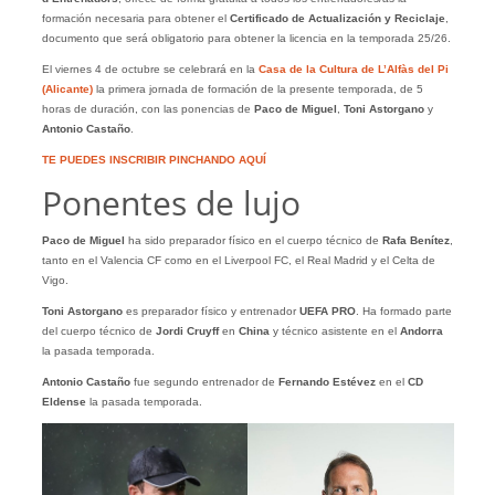
formación necesaria para obtener el
Certificado de Actualización y Reciclaje
,
documento que será obligatorio para obtener la licencia en la temporada 25/26.
El viernes 4 de octubre se celebrará en la
Casa de la Cultura de L’Alfàs del Pi
(Alicante
)
la primera jornada de formación de la presente temporada, de 5
horas de duración, con las ponencias de
Paco de Miguel
,
Toni Astorgano
y
Antonio Castaño
.
TE PUEDES INSCRIBIR PINCHANDO AQUÍ
Ponentes de lujo
Paco de Miguel
ha sido preparador físico en el cuerpo técnico de
Rafa Benítez
,
tanto en el Valencia CF como en el Liverpool FC, el Real Madrid y el Celta de
Vigo.
Toni Astorgano
es preparador físico y entrenador
UEFA PRO
. Ha formado parte
del cuerpo técnico de
Jordi Cruyff
en
China
y técnico asistente en el
Andorra
la pasada temporada.
Antonio Castaño
fue segundo entrenador de
Fernando Estévez
en el
CD
Eldense
la pasada temporada.