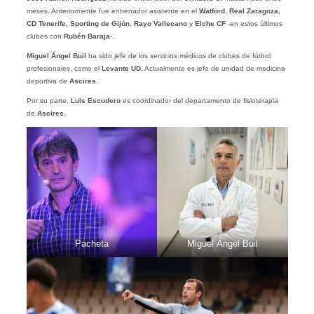
meses. Anteriormente fue entrenador asistente en el
Watford
,
Real Zaragoza
,
CD Tenerife
,
Sporting de Gijón
,
Rayo Vallecano
y
Elche CF
-en estos últimos
clubes con
Rubén Baraja
-.
Miguel Ángel Buil
ha sido jefe de los servicios médicos de clubes de fútbol
profesionales, como el
Levante UD
. Actualmente es jefe de unidad de medicina
deportiva de
Ascires
.
Por su parte,
Luis
Escudero
es coordinador del departamento de fisioterapia
de
Ascires
.
Pacheta
Miguel Ángel Buil