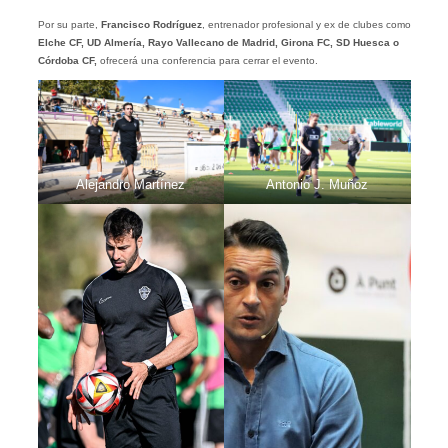
Por su parte,
Francisco Rodríguez
, entrenador profesional y ex de clubes como
Elche CF, UD Almería, Rayo Vallecano de Madrid, Girona FC, SD Huesca o
Córdoba CF,
ofrecerá una conferencia para cerrar el evento.
Alejandro Martínez
Antonio J. Muñoz