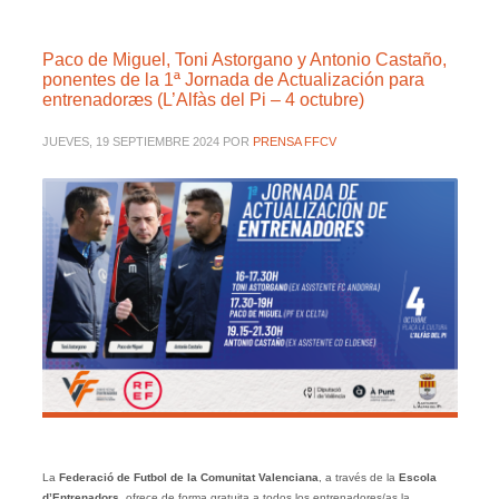
Paco de Miguel, Toni Astorgano y Antonio Castaño,
ponentes de la 1ª Jornada de Actualización para
entrenadoræs (L’Alfàs del Pi – 4 octubre)
JUEVES, 19 SEPTIEMBRE 2024
POR
PRENSA FFCV
La
Federació de Futbol de la Comunitat Valenciana
, a través de la
Escola
d’Entrenadors
, ofrece de forma gratuita a todos los entrenadores/as la