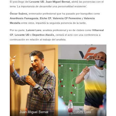
El psicólogo del
Levante UD
,
Juan Miguel Bernat,
abrirá las ponencias con el
tema
‘La importancia de desarrollar una personalidad resistente’
.
Óscar Suárez,
entrenador profesional que ha pasado por banquillos como
Anorthosis Famagusta
,
Elche CF
,
Valencia CF Femenino
y
Valencia
Mestalla
entre otros, impartirá la segunda ponencia de la tarde.
Por su parte,
Luismi Loro
, analista profesional y ex de clubes como
Villarreal
CF
,
Levante UD
o
Deportivo Alavés,
cerrará el acto con una conferencia a
continuación en relación al trabajo del analista.
Juan Miguel Bernat
Luismi Loro