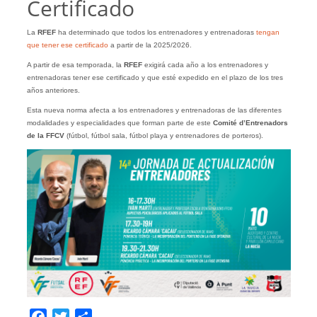
Certificado
La
RFEF
ha determinado que todos los entrenadores y entrenadoras
tengan
que tener ese certificado
a partir de la 2025/2026.
A partir de esa temporada, la
RFEF
exigirá cada año a los entrenadores y
entrenadoras tener ese certificado y que esté expedido en el plazo de los tres
años anteriores.
Esta nueva norma afecta a los entrenadores y entrenadoras de las diferentes
modalidades y especialidades que forman parte de este
Comité d’Entrenadors
de la FFCV
(fútbol, fútbol sala, fútbol playa y entrenadores de porteros).
Facebook
Twitter
Compartir