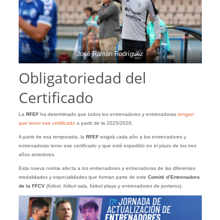
José Ramón Rodríguez
Obligatoriedad del
Certificado
La
RFEF
ha determinado que todos los entrenadores y entrenadoras
tengan
que tener ese certificado
a partir de la 2025/2026.
A partir de esa temporada, la
RFEF
exigirá cada año a los entrenadores y
entrenadoras tener ese certificado y que esté expedido en el plazo de los tres
años anteriores.
Esta nueva norma afecta a los entrenadores y entrenadoras de las diferentes
modalidades y especialidades que forman parte de este
Comité d’Entrenadors
de la FFCV
(fútbol, fútbol sala, fútbol playa y entrenadores de porteros).