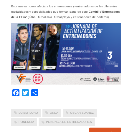
Esta nueva norma afecta a los entrenadores y entrenadoras de las diferentes
modalidades y especialidades que forman parte de este
Comité d’Entrenadors
de la FFCV
(fútbol, fútbol sala, fútbol playa y entrenadores de porteros).
Facebook
Twitter
Compartir
LUISMI LORO
ONDA
ÓSCAR SUÁREZ
PONENCIA
PONENCIA DE ENTRENADORES