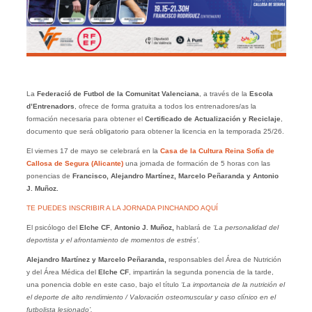
La
Federació de Futbol de la Comunitat Valenciana
, a través de la
Escola
d’Entrenadors
, ofrece de forma gratuita a todos los entrenadores/as la
formación necesaria para obtener el
Certificado de Actualización y Reciclaje
,
documento que será obligatorio para obtener la licencia en la temporada 25/26.
El viernes 17 de mayo se celebrará en la
Casa de la Cultura Reina Sofía de
Callosa de Segura (Alicante)
una jornada de formación de 5 horas con las
ponencias de
Francisco, Alejandro Martínez, Marcelo Peñaranda y Antonio
J. Muñoz.
TE PUEDES INSCRIBIR A LA JORNADA PINCHANDO AQUÍ
El psicólogo del
Elche CF
,
Antonio J. Muñoz,
hablará de
‘La personalidad del
deportista y el afrontamiento de momentos de estrés’
.
Alejandro Martínez y Marcelo Peñaranda,
responsables del Área de Nutrición
y del Área Médica del
Elche CF
, impartirán la segunda ponencia de la tarde,
una ponencia doble en este caso, bajo el título
‘La importancia de la nutrición el
el deporte de alto rendimiento / Valoración osteomuscular y caso clínico en el
futbolista lesionado’.