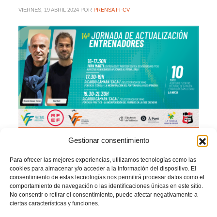
VIERNES, 19 ABRIL 2024
POR
PRENSA FFCV
Gestionar consentimiento
La
Federació de Futbol de la Comunitat Valenciana
, a través de la
Escola
Para ofrecer las mejores experiencias, utilizamos tecnologías como las
d’Entrenadors
, ofrece de forma gratuita a todos los entrenadores/as la
cookies para almacenar y/o acceder a la información del dispositivo. El
formación necesaria para obtener el
Certificado de Actualización y Reciclaje
,
consentimiento de estas tecnologías nos permitirá procesar datos como el
documento que será obligatorio para obtener la licencia en la temporada 25/26.
comportamiento de navegación o las identificaciones únicas en este sitio.
No consentir o retirar el consentimiento, puede afectar negativamente a
El viernes 10 de mayo se celebrará en el
Auditorio y Casa de la Cultura de La
ciertas características y funciones.
Nucía (parte teórica)
y en el
Pabellón Camilo Cano de La Nucía (parte
práctica)
una jornada de formación de 5 horas con las ponencias de
Iván Martí