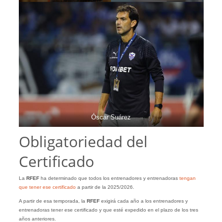
Óscar Suárez
Obligatoriedad del
Certificado
La
RFEF
ha determinado que todos los entrenadores y entrenadoras
tengan
que tener ese certificado
a partir de la 2025/2026.
A partir de esa temporada, la
RFEF
exigirá cada año a los entrenadores y
entrenadoras tener ese certificado y que esté expedido en el plazo de los tres
años anteriores.