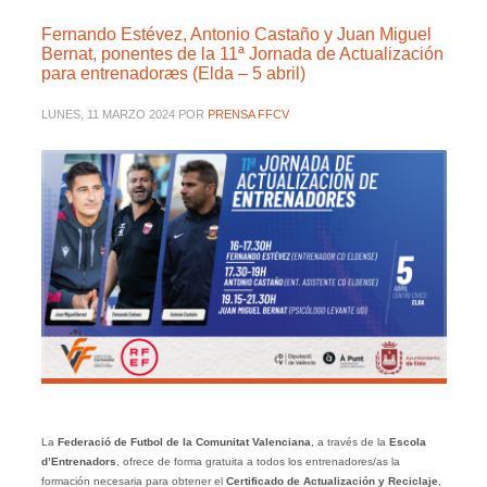
Fernando Estévez, Antonio Castaño y Juan Miguel
Bernat, ponentes de la 11ª Jornada de Actualización
para entrenadoræs (Elda – 5 abril)
LUNES, 11 MARZO 2024
POR
PRENSA FFCV
La
Federació de Futbol de la Comunitat Valenciana
, a través de la
Escola
d’Entrenadors
, ofrece de forma gratuita a todos los entrenadores/as la
formación necesaria para obtener el
Certificado de Actualización y Reciclaje
,