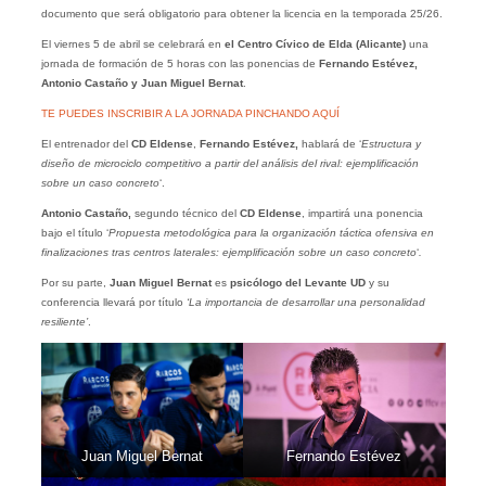
documento que será obligatorio para obtener la licencia en la temporada 25/26.
El viernes 5 de abril se celebrará en
el Centro Cívico de Elda (Alicante)
una
jornada de formación de 5 horas con las ponencias de
Fernando Estévez,
Antonio Castaño y Juan Miguel Bernat
.
TE PUEDES INSCRIBIR A
LA JORNADA PINCHANDO AQUÍ
El entrenador del
CD Eldense
,
Fernando Estévez,
hablará de ‘
Estructura y
diseño de microciclo competitivo a partir del análisis del rival: ejemplificación
sobre un caso concreto
‘.
Antonio Castaño,
segundo técnico del
CD Eldense
, impartirá una ponencia
bajo el título ‘
Propuesta metodológica para la organización táctica ofensiva en
finalizaciones tras centros laterales: ejemplificación sobre un caso concreto
‘
.
Por su parte,
Juan Miguel Bernat
es
psicólogo del Levante UD
y su
conferencia llevará por título
‘La importancia de desarrollar una personalidad
resiliente’
.
Juan Miguel Bernat
Fernando Estévez