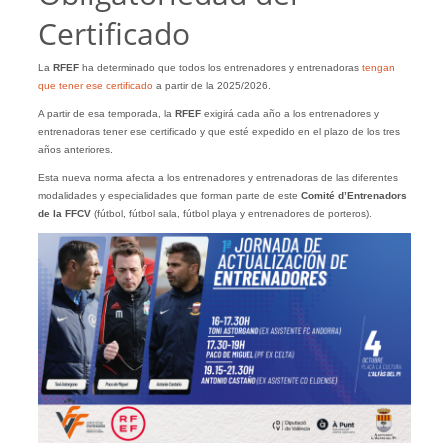
Certificado
La
RFEF
ha determinado que todos los entrenadores y entrenadoras
tengan
que tener ese certificado
a partir de la 2025/2026.
A partir de esa temporada, la
RFEF
exigirá cada año a los entrenadores y
entrenadoras tener ese certificado y que esté expedido en el plazo de los tres
años anteriores.
Esta nueva norma afecta a los entrenadores y entrenadoras de las diferentes
modalidades y especialidades que forman parte de este
Comité d’Entrenadors
de la FFCV
(fútbol, fútbol sala, fútbol playa y entrenadores de porteros).