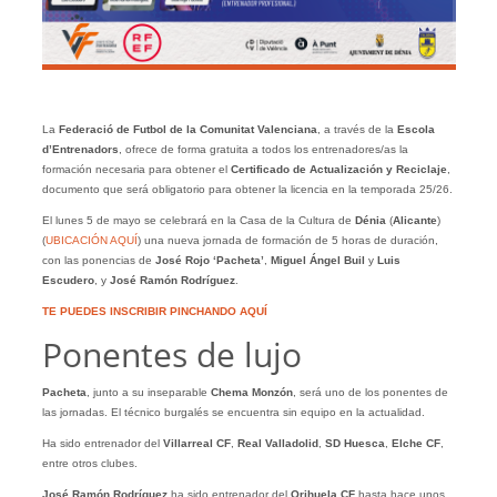
La
Federació de Futbol de la Comunitat Valenciana
, a través de la
Escola
d’Entrenadors
, ofrece de forma gratuita a todos los entrenadores/as la
formación necesaria para obtener el
Certificado de Actualización y Reciclaje
,
documento que será obligatorio para obtener la licencia en la temporada 25/26.
El lunes 5 de mayo se celebrará en la Casa de la Cultura de
Dénia
(
Alicante
)
(
UBICACIÓN AQUÍ
) una nueva jornada de formación de 5 horas de duración,
con las ponencias de
José Rojo ‘Pacheta’
,
Miguel Ángel
Buil
y
Luis
Escudero
, y
José Ramón Rodríguez
.
TE PUEDES INSCRIBIR PINCHANDO AQUÍ
Ponentes de lujo
Pacheta
, junto a su inseparable
Chema Monzón
, será uno de los ponentes de
las jornadas. El técnico burgalés se encuentra sin equipo en la actualidad.
Ha sido entrenador del
Villarreal CF
,
Real Valladolid
,
SD Huesca
,
Elche CF
,
entre otros clubes.
José Ramón Rodríguez
ha sido entrenador del
Orihuela CF
hasta hace unos