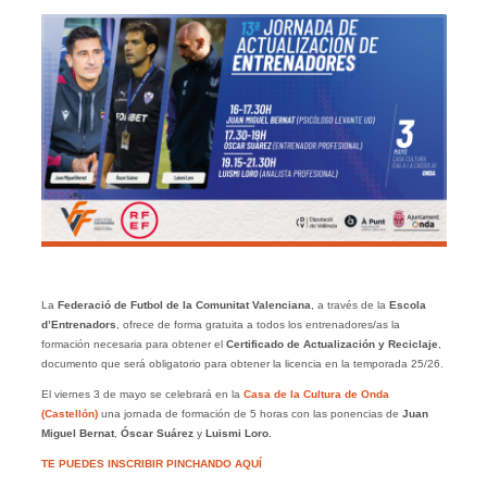
La
Federació de Futbol de la Comunitat Valenciana
, a través de la
Escola
d’Entrenadors
, ofrece de forma gratuita a todos los entrenadores/as la
formación necesaria para obtener el
Certificado de Actualización y Reciclaje
,
documento que será obligatorio para obtener la licencia en la temporada 25/26.
El viernes 3 de mayo se celebrará en la
Casa de la Cultura de Onda
(Castellón
)
una jornada de formación de 5 horas con las ponencias de
Juan
Miguel Bernat
,
Óscar Suárez
y
Luismi Loro.
TE PUEDES INSCRIBIR PINCHANDO AQUÍ