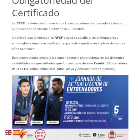
Obligatoriedad del
Certificado
La
RFEF
ha determinado que todos los entrenadores y entrenadoras
tengan
que tener ese certificado
a partir de la 2025/2026.
A partir de esa temporada, la
RFEF
exigirá cada año a los entrenadores y
entrenadoras tener ese certificado y que esté expedido en el plazo de los tres
años anteriores.
Esta nueva norma afecta a los entrenadores y entrenadoras de las diferentes
modalidades y especialidades que forman parte de este
Comité d’Entrenadors
de la FFCV
(fútbol, fútbol sala, fútbol playa y entrenadores de porteros).