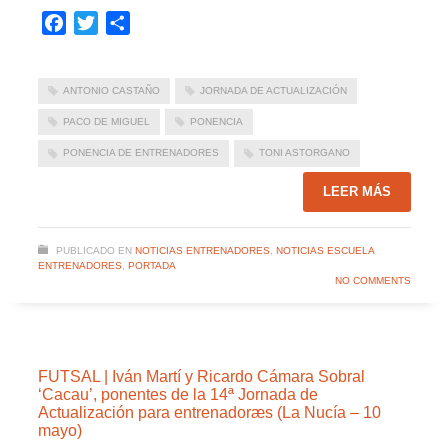
Facebook
Twitter
Compartir
ANTONIO CASTAÑO
JORNADA DE ACTUALIZACIÓN
PACO DE MIGUEL
PONENCIA
PONENCIA DE ENTRENADORES
TONI ASTORGANO
LEER MÁS
PUBLICADO EN
NOTICIAS ENTRENADORES
,
NOTICIAS ESCUELA
ENTRENADORES
,
PORTADA
NO COMMENTS
FUTSAL | Iván Martí y Ricardo Cámara Sobral
‘Cacau’, ponentes de la 14ª Jornada de
Actualización para entrenadoræs (La Nucía – 10
mayo)