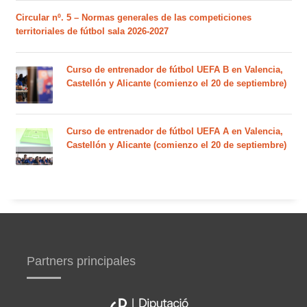
Circular nº. 5 – Normas generales de las competiciones
territoriales de fútbol sala 2026-2027
Curso de entrenador de fútbol UEFA B en Valencia,
Castellón y Alicante (comienzo el 20 de septiembre)
Curso de entrenador de fútbol UEFA A en Valencia,
Castellón y Alicante (comienzo el 20 de septiembre)
Partners principales