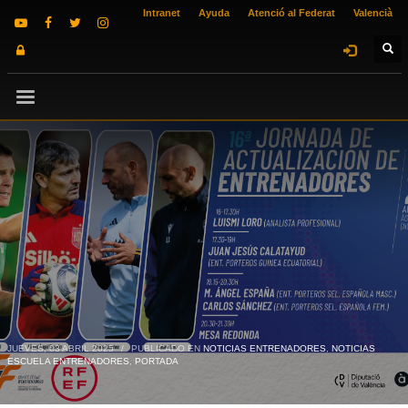
Intranet
Ayuda
Atenció al Federat
Valencià
JUEVES, 03 ABRIL 2025
/
PUBLICADO EN
NOTICIAS ENTRENADORES
,
NOTICIAS
ESCUELA ENTRENADORES
,
PORTADA