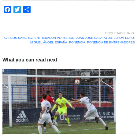
Facebook
Twitter
Compartir
ETIQUETADO BAJO:
CARLOS SÁNCHEZ
,
ENTRENADOR PORTEROS
,
JUAN JOSÉ CALATAYUD
,
LUISMI LORO
,
MIGUEL ÁNGEL ESPAÑA
,
PONENCIA
,
PONENCIA DE ENTRENADORES
What you can read next