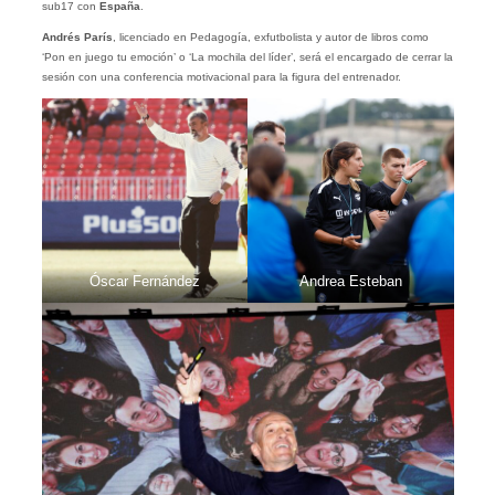
sub17 con
España
.
Andrés París
, licenciado en Pedagogía, exfutbolista y autor de libros como
‘Pon en juego tu emoción’ o ‘La mochila del líder’, será el encargado de cerrar la
sesión con una conferencia motivacional para la figura del entrenador.
Óscar Fernández
Andrea Esteban