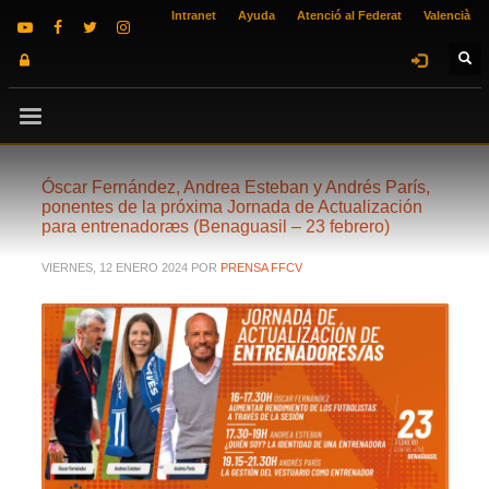
Intranet
Ayuda
Atenció al Federat
Valencià
Óscar Fernández, Andrea Esteban y Andrés París,
ponentes de la próxima Jornada de Actualización
para entrenadoræs (Benaguasil – 23 febrero)
VIERNES, 12 ENERO 2024
POR
PRENSA FFCV