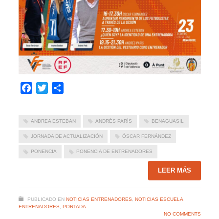
Facebook
Twitter
Compartir
ANDREA ESTEBAN
ANDRÉS PARÍS
BENAGUASIL
JORNADA DE ACTUALIZACIÓN
ÓSCAR FERNÁNDEZ
PONENCIA
PONENCIA DE ENTRENADORES
LEER MÁS
PUBLICADO EN
NOTICIAS ENTRENADORES
,
NOTICIAS ESCUELA
ENTRENADORES
,
PORTADA
NO COMMENTS