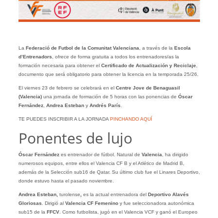
La
Federació de Futbol de la Comunitat Valenciana
, a través de la
Escola
d’Entrenadors
, ofrece de forma gratuita a todos los entrenadores/as la
formación necesaria para obtener el
Certificado de Actualización y Reciclaje
,
documento que será obligatorio para obtener la licencia en la temporada 25/26.
El viernes 23 de febrero se celebrará en el
Centre Jove de Benaguasil
(Valencia)
una jornada de formación de 5 horas con las ponencias de
Óscar
Fernández
,
Andrea Esteban
y
Andrés París
.
TE PUEDES INSCRIBIR A LA JORNADA
PINCHANDO AQUÍ
Ponentes de lujo
Óscar Fernández
es entrenador de fútbol. Natural de
Valencia
, ha dirigido
numerosos equipos, entre ellos el Valencia CF B y el Atlético de Madrid B,
además de la Selección sub16 de Qatar. Su último club fue el Linares Deportivo,
donde estuvo hasta el pasado noviembre.
Andrea Esteban,
turolense
,
es la actual entrenadora del
Deportivo Alavés
Gloriosas
. Dirigió al
Valencia CF Femenino
y fue seleccionadora autonómica
sub15 de la
FFCV
. Como futbolista, jugó en el Valencia VCF y ganó el Europeo