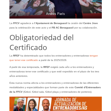
Andrés París
La
FFCV
agradece a
l’Ajuntament
de
Benaguasil
la cesión del
Centre Jove
para la celebración de este acto y el
FB AC Benaguasil
por su colaboración.
Obligatoriedad del
Certificado
La
RFEF
ha determinado que todos los entrenadores y entrenadoras
tengan
que tener ese certificado
a partir de la 2025/2026.
A partir de esa temporada, la
RFEF
exigirá cada año a los entrenadores y
entrenadoras tener ese certificado y que esté expedido en el plazo de los tres
años anteriores.
Esta nueva norma afecta a los entrenadores y entrenadoras de las diferentes
modalidades y especialidades que forman parte de este
Comité d’Entrenadors
de la FFCV
(fútbol, fútbol sala, fútbol playa y entrenadores de porteros).