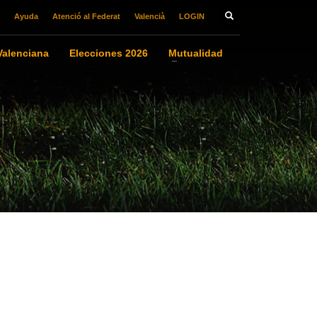
Ayuda
Atenció al Federat
Valencià
LOGIN
alenciana
Elecciones 2026
Mutualidad