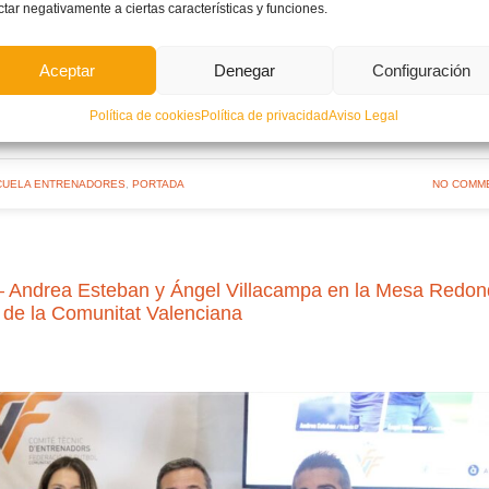
ctar negativamente a ciertas características y funciones.
UASIL
JORNADA DE ACTUALIZACIÓN
ÓSCAR FERNÁNDEZ
PONENCI
Aceptar
Denegar
Configuración
Política de cookies
Política de privacidad
Aviso Legal
LEER MÁ
CUELA ENTRENADORES
,
PORTADA
NO COMM
 – Andrea Esteban y Ángel Villacampa en la Mesa Redo
 de la Comunitat Valenciana