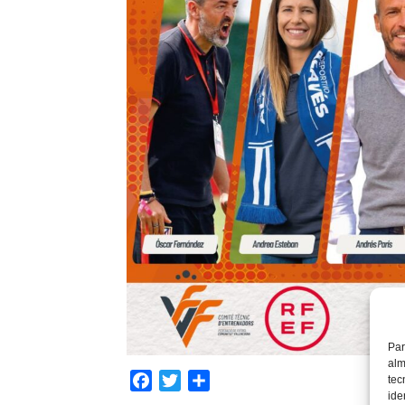
Par
alm
Facebook
Twitter
Compartir
tec
ide