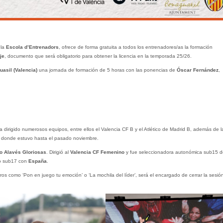
 la
Escola d’Entrenadors
, ofrece de forma gratuita a todos los entrenadores/as la formación
je
, documento que será obligatorio para obtener la licencia en la temporada 25/26.
asil (Valencia)
una jornada de formación de 5 horas con las ponencias de
Óscar Fernández
,
ha dirigido numerosos equipos, entre ellos el Valencia CF B y el Atlético de Madrid B, además de l
o, donde estuvo hasta el pasado noviembre.
o Alavés Gloriosas
. Dirigió al
Valencia CF Femenino
y fue seleccionadora autonómica sub15 d
eo sub17 con
España
.
bros como ‘Pon en juego tu emoción’ o ‘La mochila del líder’, será el encargado de cerrar la sesió