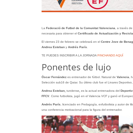
La
Federació de Futbol de la Comunitat Valenciana
, a través de
necesaria para obtener el
Certificado de Actualización y Recicla
El viernes 23 de febrero se celebrará en el
Centre Jove de Benagu
Andrea Esteban
y
Andrés París
.
TE PUEDES INSCRIBIR A LA JORNADA
PINCHANDO AQUÍ
Ponentes de lujo
Óscar Fernández
es entrenador de fútbol. Natural de
Valencia
, 
Selección sub16 de Qatar. Su último club fue el Linares Deportiv
Andrea Esteban,
turolense
,
es la actual entrenadora del
Deportiv
FFCV
. Como futbolista, jugó en el Valencia VCF y ganó el Europ
Andrés París
, licenciado en Pedagogía, exfutbolista y autor de li
una conferencia motivacional para la figura del entrenador.