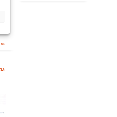
A
S
ENTS
nda