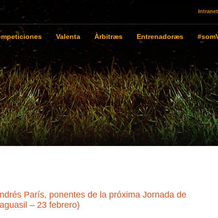
Intranet
mpeticiones
Valenta
Àrbitræs
Entrenadoræs
#somV
drés París, ponentes de la próxima Jornada de
guasil – 23 febrero)