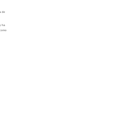
a
de
y ha
 como