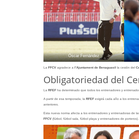
Óscar Fernández
La
FFCV
agradece a
l’Ajuntament
de
Benaguasil
la cesión del
Ce
Obligatoriedad del Cer
La
RFEF
ha determinado que todos los entrenadores y entrenad
A partir de esa temporada, la
RFEF
exigirá cada año a los entrena
anteriores.
Esta nueva norma afecta a los entrenadores y entrenadoras de la
FFCV
(fútbol, fútbol sala, fútbol playa y entrenadores de porteros).