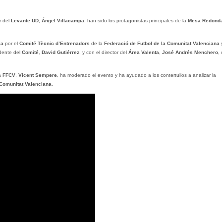
r del
Levante UD
,
Ángel Villacampa
, han sido los protagonistas principales de la
Mesa Redond
ia
por el
Comité Tècnic d’Entrenadors
de la
Federació de Futbol de la Comunitat Valenciana
idente del
Comité
,
David Gutiérrez
, y con el director del
Área Valenta
,
José Andrés Menchero
,
a
FFCV
,
Vicent Sempere
, ha moderado el evento y ha ayudado a los contertulios a analizar la
Comunitat Valenciana
.