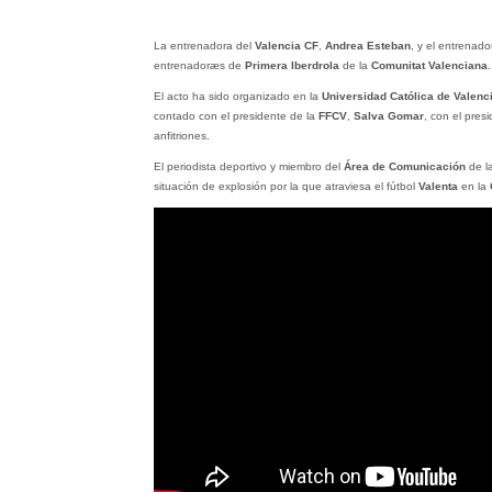
La entrenadora del
Valencia CF
,
Andrea Esteban
, y el entrenado
entrenadoræs de
Primera Iberdrola
de la
Comunitat Valenciana
.
El acto ha sido organizado en la
Universidad Católica de Valenc
contado con el presidente de la
FFCV
,
Salva Gomar
, con el pres
anfitriones.
El periodista deportivo y miembro del
Área de Comunicación
de l
situación de explosión por la que atraviesa el fútbol
Valenta
en la