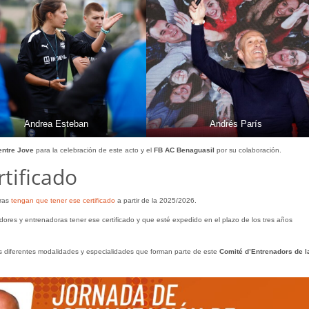
Andrea Esteban
Andrés París
ntre Jove
para la celebración de este acto y el
FB AC Benaguasil
por su colaboración.
tificado
oras
tengan que tener ese certificado
a partir de la 2025/2026.
dores y entrenadoras tener ese certificado y que esté expedido en el plazo de los tres años
s diferentes modalidades y especialidades que forman parte de este
Comité d’Entrenadors de l