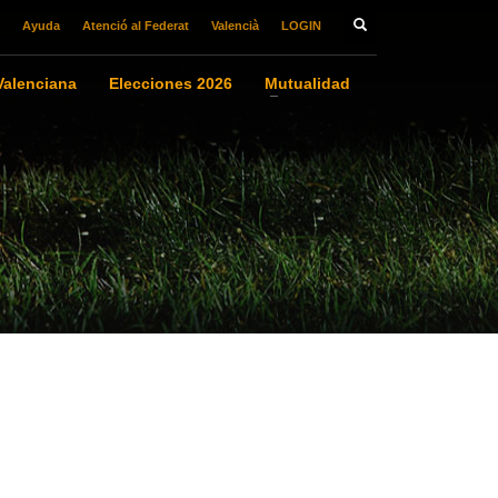
Ayuda
Atenció al Federat
Valencià
LOGIN
alenciana
Elecciones 2026
Mutualidad