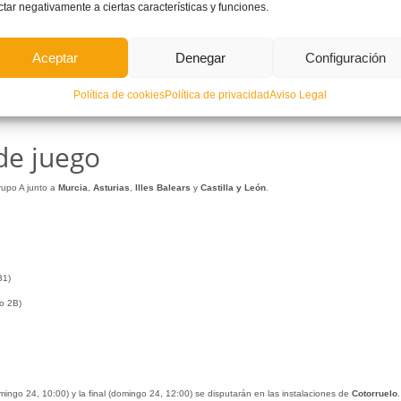
ctar negativamente a ciertas características y funciones.
Aceptar
Denegar
Configuración
Política de cookies
Política de privacidad
Aviso Legal
de juego
upo A junto a
Murcia
,
Asturias
,
Illes
Balears
y
Castilla y León
.
B1)
po 2B)
omingo 24, 10:00) y la final (domingo 24, 12:00) se disputarán en las instalaciones de
Cotorruelo
.