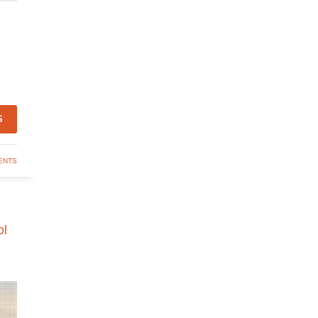
S
ENTS
ol