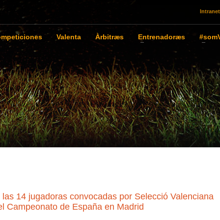
Intranet
mpeticiones
Valenta
Àrbitræs
Entrenadoræs
#somV
s 14 jugadoras convocadas por Selecció Valenciana
r el Campeonato de España en Madrid