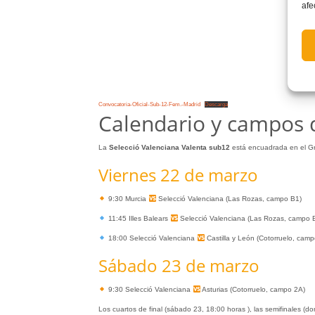
afe
Convocatoria-Oficial-Sub-12-Fem.-Madrid
Descarga
Calendario y campos 
La
Selecció Valenciana Valenta sub12
está encuadrada en el Gr
Viernes 22 de marzo
9:30 Murcia
Selecció Valenciana (Las Rozas, campo B1)
11:45 Illes Balears
Selecció Valenciana (Las Rozas, campo 
18:00 Selecció Valenciana
Castilla y León (Cotorruelo, cam
Sábado 23 de marzo
9:30 Selecció Valenciana
Asturias (Cotorruelo, campo 2A)
Los cuartos de final (sábado 23, 18:00 horas ), las semifinales (d