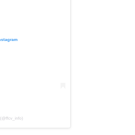
Instagram
(@ffcv_info)