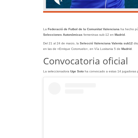
La
Federació de Futbol de la Comunitat Valenciana
ha hecho púb
Selecciones Autonómicas
femeninas sub-12 en
Madrid
.
Del 21 al 24 de marzo, la
Selecció Valenciana Valenta sub12
dis
en las de «Enrique Cotorruelo», en Vía Lusitania 5 de
Madrid
.
Convocatoria oficial
La seleccionadora
Uge Soto
ha convocado a estas 14 jugadoras 