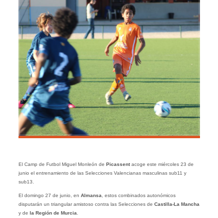
El Camp de Futbol Miguel Monleón de
Picassent
acoge este miércoles 23 de
junio el entrenamiento de las Selecciones Valencianas masculinas sub11 y
sub13.
El domingo 27 de junio, en
Almansa
, estos combinados autonómicos
disputarán un triangular amistoso contra las Selecciones de
Castilla-La Mancha
y de
la Región de Murcia
.