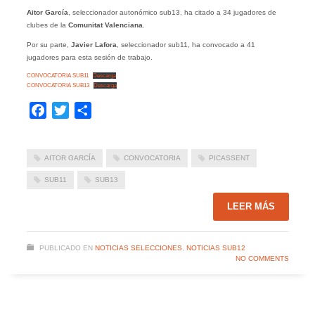
Aitor García
, seleccionador autonómico sub13, ha citado a 34 jugadores de
clubes de la
Comunitat Valenciana
.
Por su parte,
Javier Lafora
, seleccionador sub11, ha convocado a 41
jugadores para esta sesión de trabajo.
CONVOCATORIA SUB11
Descarga
CONVOCATORIA SUB13
Descarga
Facebook
Twitter
Compartir
AITOR GARCÍA
CONVOCATORIA
PICASSENT
SUB11
SUB13
LEER MÁS
PUBLICADO EN
NOTICIAS SELECCIONES
,
NOTICIAS SUB12
NO COMMENTS