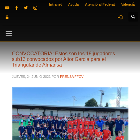
Intranet
Ayuda
Atenció al Federat
Valencià
CONVOCATORIA: Estos son los 18 jugadores
sub13 convocados por Aitor García para el
Triangular de Almansa
JUEVES, 24 JUNIO 2021
POR
PRENSA FFCV