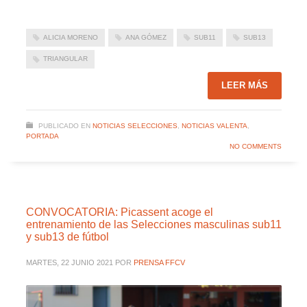
ALICIA MORENO
ANA GÓMEZ
SUB11
SUB13
TRIANGULAR
LEER MÁS
PUBLICADO EN
NOTICIAS SELECCIONES
,
NOTICIAS VALENTA
,
PORTADA
NO COMMENTS
CONVOCATORIA: Picassent acoge el
entrenamiento de las Selecciones masculinas sub11
y sub13 de fútbol
MARTES, 22 JUNIO 2021
POR
PRENSA FFCV