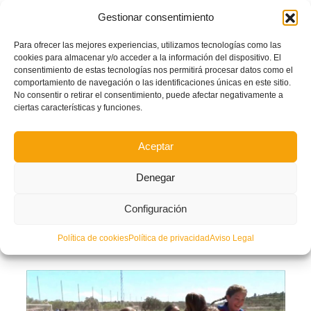
Facebook
Twitter
Compartir
Gestionar consentimiento
Para ofrecer las mejores experiencias, utilizamos tecnologías como las
PICASSENT
SELECCIÓ VALENTA SUB15
SUB13
cookies para almacenar y/o acceder a la información del dispositivo. El
consentimiento de estas tecnologías nos permitirá procesar datos como el
LEER MÁS
comportamiento de navegación o las identificaciones únicas en este sitio.
No consentir o retirar el consentimiento, puede afectar negativamente a
ciertas características y funciones.
PUBLICADO EN
FÚTBOL VALENTA SUB14 SELECCIÓ VALENCIANA
,
NOTICIAS SELECCIONES
,
NOTICIAS VALENTA
NO COMMENTS
Aceptar
Denegar
Levante y Valencia lucharán por la I Copa
Configuración
Campeonas nacional sub13
Política de cookies
Política de privacidad
Aviso Legal
MARTES, 14 MAYO 2019
POR