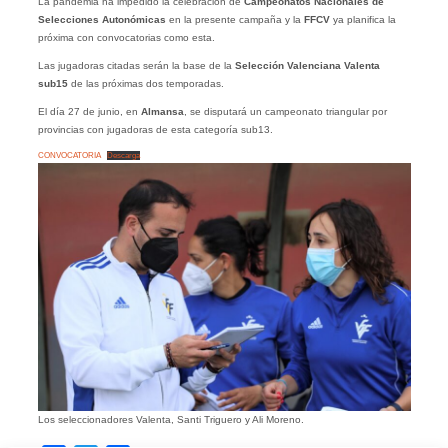
La pandemia ha impedido la celebración de
Campeonatos Nacionales de
Selecciones Autonómicas
en la presente campaña y la
FFCV
ya planifica la
próxima con convocatorias como esta.
Las jugadoras citadas serán la base de la
Selección Valenciana Valenta
sub15
de las próximas dos temporadas.
El día 27 de junio, en
Almansa
, se disputará un campeonato triangular por
provincias con jugadoras de esta categoría sub13.
CONVOCATORIA
Descarga
Los seleccionadores Valenta, Santi Triguero y Ali Moreno.