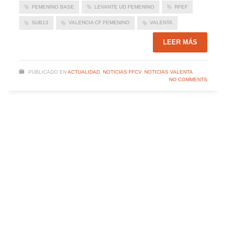
FEMENINO BASE
LEVANTE UD FEMENINO
RFEF
SUB13
VALENCIA CF FEMENINO
VALENTA
LEER MÁS
PUBLICADO EN
ACTUALIDAD
,
NOTICIAS FFCV
,
NOTICIAS VALENTA
NO COMMENTS