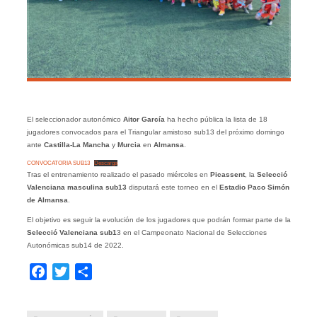
El seleccionador autonómico
Aitor García
ha hecho pública la lista de 18
jugadores convocados para el Triangular amistoso sub13 del próximo domingo
ante
Castilla-La Mancha
y
Murcia
en
Almansa
.
CONVOCATORIA SUB13
Descarga
Tras el entrenamiento realizado el pasado miércoles en
Picassent
, la
Selecció
Valenciana masculina sub13
disputará este torneo en el
Estadio Paco Simón
de Almansa
.
El objetivo es seguir la evolución de los jugadores que podrán formar parte de la
Selecció Valenciana sub1
3 en el Campeonato Nacional de Selecciones
Autonómicas sub14 de 2022.
Facebook
Twitter
Compartir