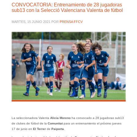
CONVOCATORIA: Entrenamiento de 28 jugadoras
sub13 con la Selecció Valenciana Valenta de fútbol
MARTES, 15 JUNIO 2021
POR
PRENSA FFCV
La seleccionadora Valenta
Alicia Moreno
ha convocado a 28 jugadoras sub13
de clubes de fútbol de la
Comunitat
para un entrenamiento el próximo jueves
17 de junio en
El Terrer
de
Paiporta
.