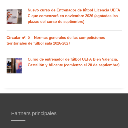
Nuevo curso de Entrenador de fútbol Licencia UEFA
C que comenzará en noviembre 2026 (agotadas las
plazas del curso de septiembre)
Circular nº. 5 – Normas generales de las competiciones
territoriales de fútbol sala 2026-2027
Curso de entrenador de fútbol UEFA B en Valencia,
Castellón y Alicante (comienzo el 20 de septiembre)
Partners principales