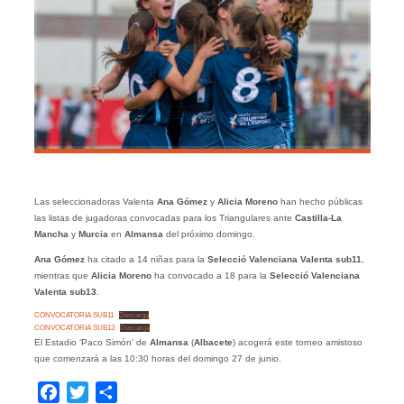
Las seleccionadoras Valenta
Ana Gómez
y
Alicia Moreno
han hecho públicas
las listas de jugadoras convocadas para los Triangulares ante
Castilla-La
Mancha
y
Murcia
en
Almansa
del próximo domingo.
Ana Gómez
ha citado a 14 niñas para la
Selecció Valenciana Valenta sub11
,
mientras que
Alicia Moreno
ha convocado a 18 para la
Selecció Valenciana
Valenta sub13
.
CONVOCATORIA SUB11
Descarga
CONVOCATORIA SUB13
Descarga
El Estadio ‘Paco Simón’ de
Almansa
(
Albacete
) acogerá este torneo amistoso
que comenzará a las 10:30 horas del domingo 27 de junio.
Facebook
Twitter
Compartir