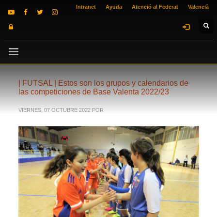
Intranet
Ayuda
Atenció al Federat
Valencià
| FUTSAL | Estos son los grupos y calendarios de
las competiciones de Base Valenta 2022/23
VIERNES, 07 OCTUBRE 2022
POR