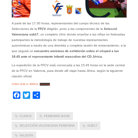
A partir de las 17:30 horas, representantes del cuerpo técnico de las
Selecciones de la
FFCV
dirigirán, junto a las componentes de la
Selecció
Valenciana sub17
, un completo clínic donde enseñar a las niñas no federadas
participantes la metodología de trabajo de nuestras representantes
autonómicas a través de una divertida y completa sesión de entrenamiento, a la
que seguirá un
encuentro amistoso de exhibición sobre el césped a las
18:45 ante el representante Infantil masculino del CD Jérica.
La expedición de la FFCV está convocada a las 15:45 horas en la sede central
de la FFCV en Valencia, para desde allí viajar hasta Jérica, según la siguiente
citación oficial:
CONV.-SUB-17-JERICA
Descarga
Facebook
Twitter
Compartir
CLINICS
FEMENINO BASE
SELECCIÓN VALENCIANA FEMENINA
SUB17
VALENTA