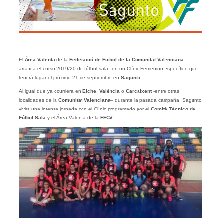
El
Área Valenta
de la
Federació de Futbol de la Comunitat Valenciana
arranca el curso 2019/20 de fútbol sala con un Clínic Femenino específico que
tendrá lugar el próximo 21 de septiembre en
Sagunto
.
Al igual que ya ocurriera en
Elche
,
València
o
Carcaixent
-entre otras
localidades de la
Comunitat
Valenciana
– durante la pasada campaña, Sagunto
vivirá una intensa jornada con el Clínic programado por el
Comité Técnico de
Fútbol Sala
y el Área Valenta de la
FFCV
.