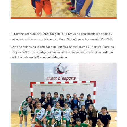
El
Comité Técnico de Fútbol Sala
de la
FFCV
ya ha confirmado los grupos y
calendarios de las competiciones de
Base Valenta
para la campaña 2022/23.
Con dos grupos en la categoría de Infantil/Cadete/Juvenil y un grupo único en
Benjamín/Alevín se configuran finalmente las competiciones de
Base Valenta
de fútbol sala en la
Comunitat Valenciana
.