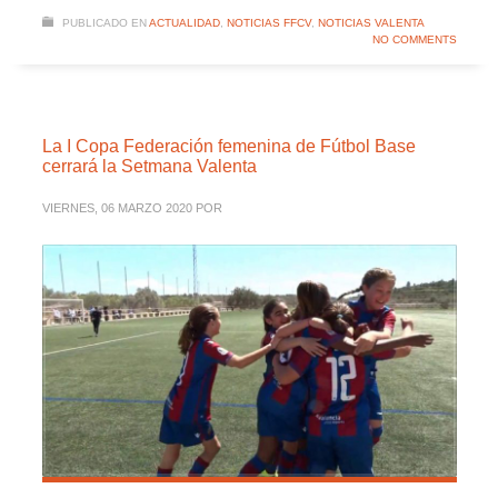
PUBLICADO EN
ACTUALIDAD
,
NOTICIAS FFCV
,
NOTICIAS VALENTA
NO COMMENTS
La I Copa Federación femenina de Fútbol Base
cerrará la Setmana Valenta
VIERNES, 06 MARZO 2020
POR