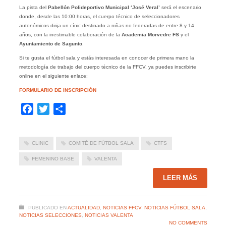
La pista del
Pabellón Polideportivo Municipal ‘José Veral’
será el escenario
donde, desde las 10:00 horas, el cuerpo técnico de seleccionadores
autonómicos dirija un cínic destinado a niñas no federadas de entre 8 y 14
años, con la inestimable colaboración de la
Academia Morvedre FS
y el
Ayuntamiento de Sagunto
.
Si te gusta el fútbol sala y estás interesada en conocer de primera mano la
metodología de trabajo del cuerpo técnico de la FFCV, ya puedes inscribirte
online en el siguiente enlace:
FORMULARIO DE INSCRIPCIÓN
Facebook
Twitter
Compartir
CLINIC
COMITÉ DE FÚTBOL SALA
CTFS
FEMENINO BASE
VALENTA
LEER MÁS
PUBLICADO EN
ACTUALIDAD
,
NOTICIAS FFCV
,
NOTICIAS FÚTBOL SALA
,
NOTICIAS SELECCIONES
,
NOTICIAS VALENTA
NO COMMENTS