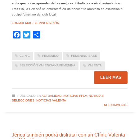
en la que poder aprender de las mejores futbolistas a nivel autonómico
.
Tras ella, la Selecció se enfrentará en un encuentro amistoso de exhibición al
equipo femenino del club local.
FORMULARIO DE INSCRIPCIÓN
Facebook
Twitter
Compartir
CLINIC
FEMENINO
FEMENINO BASE
SELECCIÓN VALENCIANA FEMENINA
VALENTA
LEER MÁS
PUBLICADO EN
ACTUALIDAD
,
NOTICIAS FFCV
,
NOTICIAS
SELECCIONES
,
NOTICIAS VALENTA
NO COMMENTS
Jérica también podrá disfrutar con un Clínic Valenta