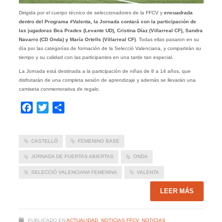
Dirigida por el cuerpo técnico de seleccionadores de la FFCV y
encuadrada
dentro del Programa #Valenta, la Jornada contará con la participación de
las jugadoras Bea Prades (Levante UD), Cristina Díaz (Villarreal CF), Sandra
Navarro (CD Onda) y María Ortells (Villarreal CF)
. Todas ellas pasaron en su
día por las categorías de formación de la Selecció Valenciana, y compartirán su
tiempo y su calidad con las participantes en una tarde tan especial.
La Jornada está destinada a la participación de niñas de 8 a 14 años, que
disfrutarán de una completa sesión de aprendizaje y además se llevarán una
camiseta conmemorativa de regalo.
Facebook
Twitter
Compartir
CASTELLÓ
FEMENINO BASE
JORNADA DE PUERTAS ABIERTAS
ONDA
SELECCIÓ VALENCIANA FEMENINA
VALENTA
LEER MÁS
PUBLICADO EN
ACTUALIDAD
,
NOTICIAS FFCV
,
NOTICIAS