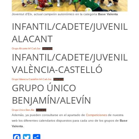
Joventut d’Elx, actual campeón autonómico en la categoría
Base Valenta
INFANTIL/CADETE/JUVENIL
ALACANT
Grupo Alicante Inf-Cad-Juv
Descarga
INFANTIL/CADETE/JUVENIL
VALÈNCIA-CASTELLÓ
Grupo Valencia-Castellón Inf-Cad-Juv
Descarga
GRUPO ÚNICO
BENJAMÍN/ALEVÍN
Grupo Unico Ben-Ale
Descarga
Además, ya pueden consultarse en el apartado de
Competiciones
de nuestra
web los diferentes calendarios dispuestos para cada uno de los grupos de
Base
Valenta
.
Facebook
Twitter
Compartir