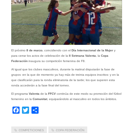
El próximo
8 de marzo
, coincidiendo con el
Día Internacional de la Mujer
y
para cerrar los actos de celebración de la
II Setmana Valenta
, la
Copa
Federación
inaugura su competición femenina de F8.
Al igual que los clubes masculinos, durante la matinal disputarán la fase de
grupos -en la que de momento ya hay más de treinta equipos inscritos- y en la
que clasificarán para la ronda eliminatoria de la tarde; los que superen esta
ronda accederán a la fase final del torneo.
El programa
Valenta
de la
FFCV
continúa de este modo su
promoción del fútbol
femenino en la
Comunitat
, equiparándolo al masculino en todos los ámbitos.
Facebook
Twitter
Compartir
COMPETICIONES
COPA FEDERACIÓN