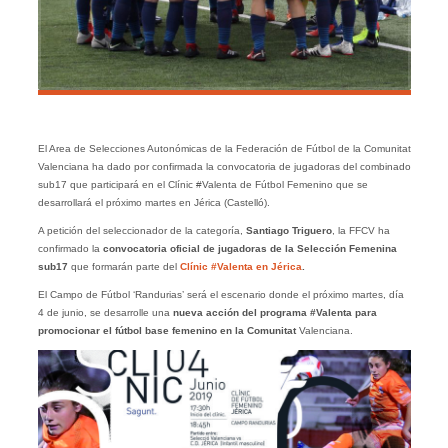
El Area de Selecciones Autonómicas de la Federación de Fútbol de la Comunitat
Valenciana ha dado por confirmada la convocatoria de jugadoras del combinado
sub17 que participará en el Clínic #Valenta de Fútbol Femenino que se
desarrollará el próximo martes en Jérica (Castelló).
A petición del seleccionador de la categoría,
Santiago Triguero
, la FFCV ha
confirmado la
convocatoria oficial de jugadoras de la Selección Femenina
sub17
que formarán parte del
Clínic #Valenta en Jérica
.
El Campo de Fútbol ‘Randurias’ será el escenario donde el próximo martes, día
4 de junio, se desarrolle una
nueva acción del programa #Valenta para
promocionar el fútbol base femenino en la Comunitat
Valenciana.