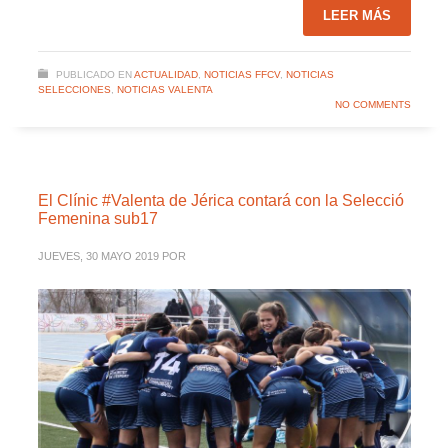
LEER MÁS
PUBLICADO EN
ACTUALIDAD
,
NOTICIAS FFCV
,
NOTICIAS
SELECCIONES
,
NOTICIAS VALENTA
NO COMMENTS
El Clínic #Valenta de Jérica contará con la Selecció
Femenina sub17
JUEVES, 30 MAYO 2019
POR