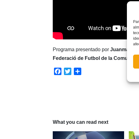
Par
alm
tec
ide
afe
Programa presentado por
Juanma Ro
Federació de Futbol de la Comunitat
Facebook
Twitter
Compartir
What you can read next