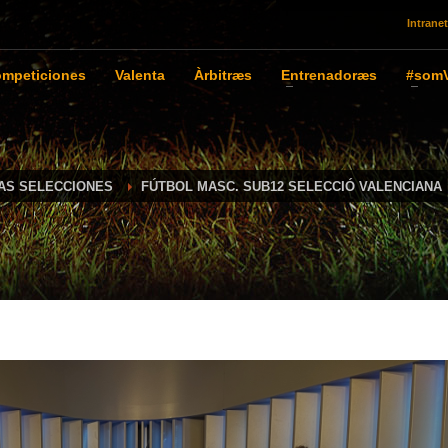
Intranet
mpeticiones
Valenta
Àrbitræs
Entrenadoræs
#somV
IAS SELECCIONES
FÚTBOL MASC. SUB12 SELECCIÓ VALENCIANA