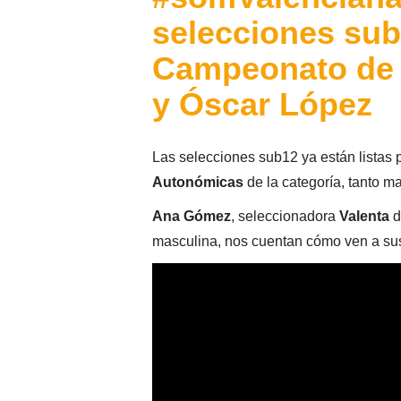
selecciones sub
Campeonato de
y Óscar López
Las selecciones sub12 ya están listas p
Autonómicas
de la categoría, tanto 
Ana Gómez
, seleccionadora
Valenta
d
masculina, nos cuentan cómo ven a sus