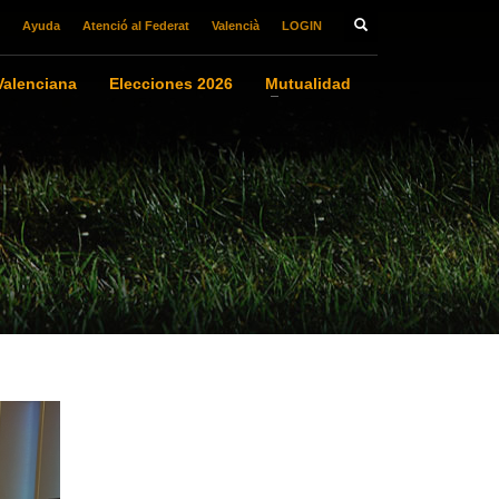
Ayuda
Atenció al Federat
Valencià
LOGIN
alenciana
Elecciones 2026
Mutualidad