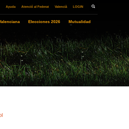
Ayuda
Atenció al Federat
Valencià
LOGIN
alenciana
Elecciones 2026
Mutualidad
ol