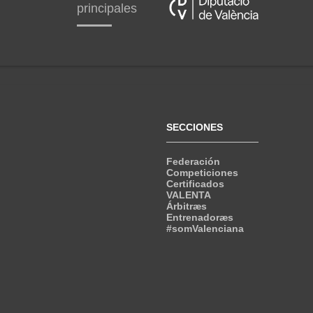
principales
SECCIONES
Federación
Competiciones
Certificados
VALENTA
Árbitræs
Entrenadoræs
#somValenciana