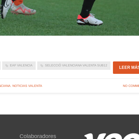
EAF VALENCIA
SELECCIÓ VALENCIANA VALENTA SUB12
LEER MÁ
NCIANA
,
NOTICIAS VALENTA
NO COMM
Colaboradores