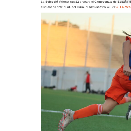
La
Selecció Valenta sub12
prepara el
Campeonato de España
d
disputados ante el
At. del Turia
, el
Almussafes CF
, el
CF Foietes