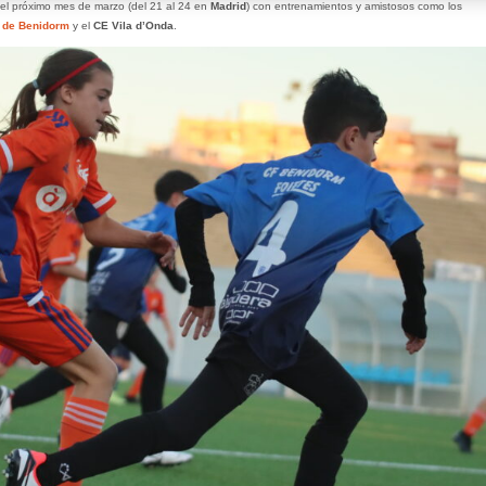
el próximo mes de marzo (del 21 al 24 en
Madrid
) con entrenamientos y amistosos como los
 de Benidorm
y el
CE Vila d’Onda
.