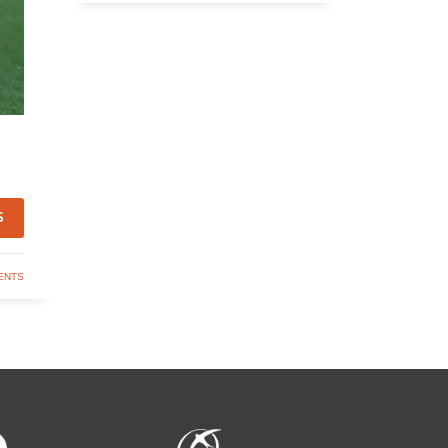
S
ENTS