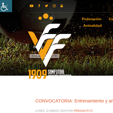
Federación
Co
Actualidad
INICIO
8 de agosto de 2026
CONVOCATORIA: Entrenamiento y amist
LUNES, 11 MARZO 2024
POR
PRENSA FFCV