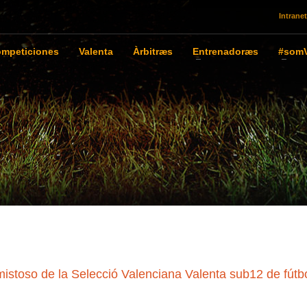
Intranet
mpeticiones
Valenta
Àrbitræs
Entrenadoræs
#somV
oso de la Selecció Valenciana Valenta sub12 de fútb