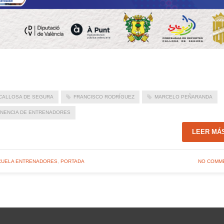
CALLOSA DE SEGURA
FRANCISCO RODRÍGUEZ
MARCELO PEÑARANDA
NENCIA DE ENTRENADORES
LEER MÁ
CUELA ENTRENADORES
,
PORTADA
NO COMM