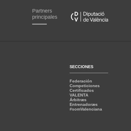
Partners
principales
SECCIONES
Federación
Competiciones
Certificados
VALENTA
Árbitræs
Entrenadoræs
#somValenciana