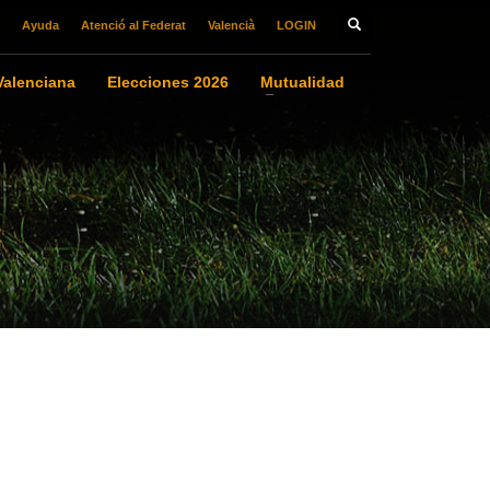
Ayuda
Atenció al Federat
Valencià
LOGIN
alenciana
Elecciones 2026
Mutualidad