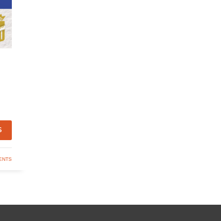
S
ENTS