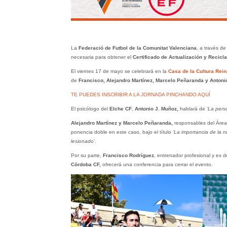
La
Federació de Futbol de la Comunitat Valenciana
, a través de
necesaria para obtener el
Certificado de Actualización y Recicla
El viernes 17 de mayo se celebrará en la
Casa de la Cultura Rein
de
Francisco, Alejandro Martínez, Marcelo Peñaranda y Antoni
TE PUEDES INSCRIBIR A LA JORNADA PINCHANDO AQUÍ
El psicólogo del
Elche CF
,
Antonio J. Muñoz,
hablará de
‘La pers
Alejandro Martínez y Marcelo Peñaranda,
responsables del Área 
ponencia doble en este caso, bajo el título
‘La importancia de la nu
lesionado’.
Por su parte,
Francisco Rodríguez
, entrenador profesional y ex
Córdoba CF,
ofrecerá una conferencia para cerrar el evento.