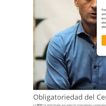
Par
alm
tec
ide
afe
Obligatoriedad del Cer
La
RFEF
ha determinado que todos los entrenadores y entrenad