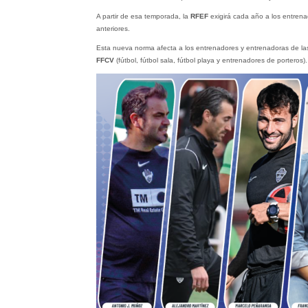
A partir de esa temporada, la
RFEF
exigirá cada año a los entrena
anteriores.
Esta nueva norma afecta a los entrenadores y entrenadoras de la
FFCV
(fútbol, fútbol sala, fútbol playa y entrenadores de porteros).