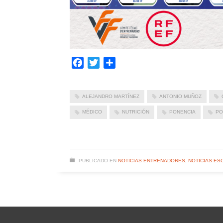
Facebook
Twitter
Compartir
ALEJANDRO MARTÍNEZ
ANTONIO MUÑOZ
MÉDICO
NUTRICIÓN
PONENCIA
PO
PUBLICADO EN
NOTICIAS ENTRENADORES
,
NOTICIAS ES