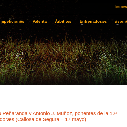
Intranet
mpeticiones
Valenta
Àrbitræs
Entrenadoræs
#somV
o Peñaranda y Antonio J. Muñoz, ponentes de la 12ª
adoræs (Callosa de Segura – 17 mayo)