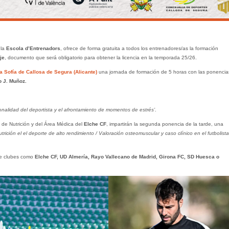
 la
Escola d’Entrenadors
, ofrece de forma gratuita a todos los entrenadores/as la formación
je
, documento que será obligatorio para obtener la licencia en la temporada 25/26.
a Sofía de Callosa de Segura (Alicante)
una jornada de formación de 5 horas con las ponencia
o J. Muñoz.
onalidad del deportista y el afrontamiento de momentos de estrés’
.
de Nutrición y del Área Médica del
Elche CF
, impartirán la segunda ponencia de la tarde, una
trición el el deporte de alto rendimiento / Valoración osteomuscular y caso clínico en el futbolista
 de clubes como
Elche CF, UD Almería, Rayo Vallecano de Madrid, Girona FC, SD Huesca o