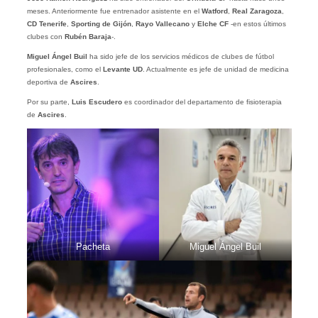
meses. Anteriormente fue entrenador asistente en el
Watford
,
Real Zaragoza
,
CD Tenerife
,
Sporting de Gijón
,
Rayo Vallecano
y
Elche CF
-en estos últimos
clubes con
Rubén Baraja
-.
Miguel Ángel Buil
ha sido jefe de los servicios médicos de clubes de fútbol
profesionales, como el
Levante UD
. Actualmente es jefe de unidad de medicina
deportiva de
Ascires
.
Por su parte,
Luis
Escudero
es coordinador del departamento de fisioterapia
de
Ascires
.
Pacheta
Miguel Ángel Buil