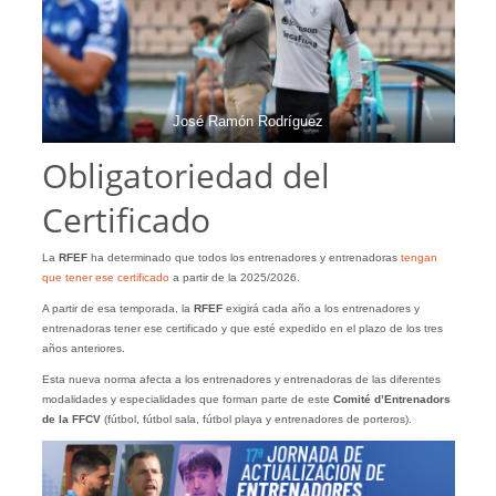
José Ramón Rodríguez
Obligatoriedad del
Certificado
La
RFEF
ha determinado que todos los entrenadores y entrenadoras
tengan
que tener ese certificado
a partir de la 2025/2026.
A partir de esa temporada, la
RFEF
exigirá cada año a los entrenadores y
entrenadoras tener ese certificado y que esté expedido en el plazo de los tres
años anteriores.
Esta nueva norma afecta a los entrenadores y entrenadoras de las diferentes
modalidades y especialidades que forman parte de este
Comité d’Entrenadors
de la FFCV
(fútbol, fútbol sala, fútbol playa y entrenadores de porteros).