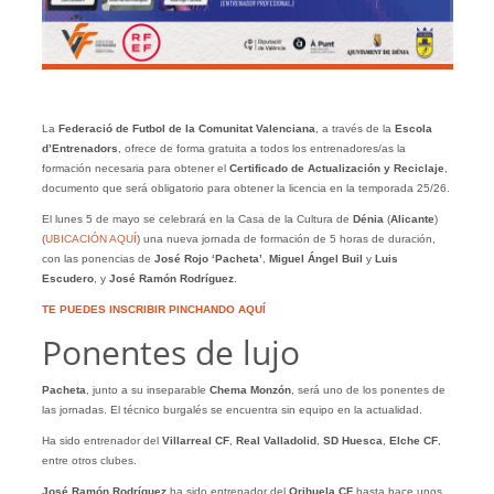
La
Federació de Futbol de la Comunitat Valenciana
, a través de la
Escola
d’Entrenadors
, ofrece de forma gratuita a todos los entrenadores/as la
formación necesaria para obtener el
Certificado de Actualización y Reciclaje
,
documento que será obligatorio para obtener la licencia en la temporada 25/26.
El lunes 5 de mayo se celebrará en la Casa de la Cultura de
Dénia
(
Alicante
)
(
UBICACIÓN AQUÍ
) una nueva jornada de formación de 5 horas de duración,
con las ponencias de
José Rojo ‘Pacheta’
,
Miguel Ángel
Buil
y
Luis
Escudero
, y
José Ramón Rodríguez
.
TE PUEDES INSCRIBIR PINCHANDO AQUÍ
Ponentes de lujo
Pacheta
, junto a su inseparable
Chema Monzón
, será uno de los ponentes de
las jornadas. El técnico burgalés se encuentra sin equipo en la actualidad.
Ha sido entrenador del
Villarreal CF
,
Real Valladolid
,
SD Huesca
,
Elche CF
,
entre otros clubes.
José Ramón Rodríguez
ha sido entrenador del
Orihuela CF
hasta hace unos