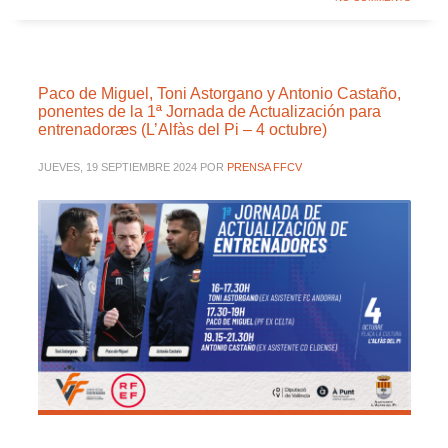
Paco de Miguel, Toni Astorgano y Antonio Castaño,
ponentes de la 1ª Jornada de Actualización para
entrenadoræs (L’Alfàs del Pi – 4 octubre)
JUEVES, 19 SEPTIEMBRE 2024
POR
PRENSA FFCV