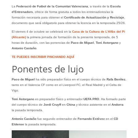
La
Federació de Futbol de la Comunitat Valenciana
, a través de la
Escola
d’Entrenadors
, ofrece de forma gratuita a todos los entrenadores/as la
formación necesaria para obtener el
Certificado de Actualización y Reciclaje
,
documento que será obligatorio para obtener la licencia en la temporada 25/26.
El viernes 4 de octubre se celebrará en la
Casa de la Cultura de L’Alfàs del Pi
(Alicante
)
la primera jornada de formación de la presente temporada, de 5
horas de duración, con las ponencias de
Paco de Miguel
,
Toni Astorgano
y
Antonio Castaño
.
TE PUEDES INSCRIBIR PINCHANDO AQUÍ
Ponentes de lujo
Paco de Miguel
ha sido preparador físico en el cuerpo técnico de
Rafa Benítez
,
tanto en el Valencia CF como en el Liverpool FC, el Real Madrid y el Celta de
Vigo.
Toni Astorgano
es preparador físico y entrenador
UEFA PRO
. Ha formado parte
del cuerpo técnico de
Jordi Cruyff
en
China
y técnico asistente en el
Andorra
la pasada temporada.
Antonio Castaño
fue segundo entrenador de
Fernando Estévez
en el
CD
Eldense
la pasada temporada.