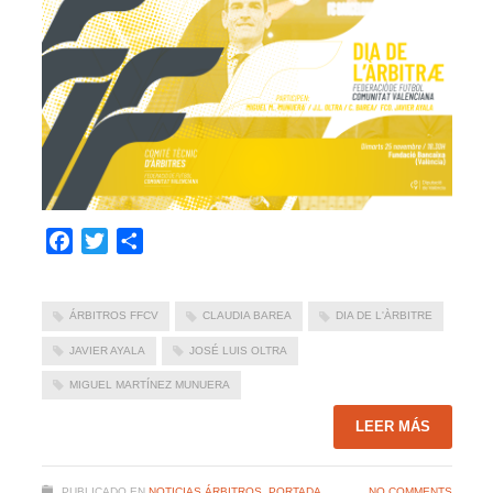
Facebook
Twitter
Compartir
ÁRBITROS FFCV
CLAUDIA BAREA
DIA DE L'ÀRBITRE
JAVIER AYALA
JOSÉ LUIS OLTRA
MIGUEL MARTÍNEZ MUNUERA
LEER MÁS
PUBLICADO EN
NOTICIAS ÁRBITROS
,
PORTADA
NO COMMENTS