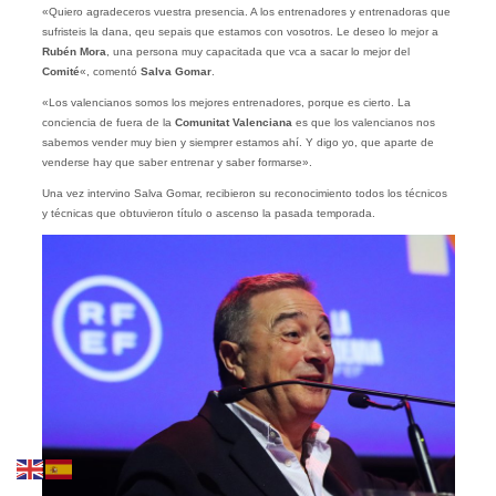
«Quiero agradeceros vuestra presencia. A los entrenadores y entrenadoras que
sufristeis la dana, qeu sepais que estamos con vosotros. Le deseo lo mejor a
Rubén Mora
, una persona muy capacitada que vca a sacar lo mejor del
Comité
«, comentó
Salva
Gomar
.
«Los valencianos somos los mejores entrenadores, porque es cierto. La
conciencia de fuera de la
Comunitat Valenciana
es que los valencianos nos
sabemos vender muy bien y siemprer estamos ahí. Y digo yo, que aparte de
venderse hay que saber entrenar y saber formarse».
Una vez intervino Salva Gomar, recibieron su reconocimiento todos los técnicos
y técnicas que obtuvieron título o ascenso la pasada temporada.