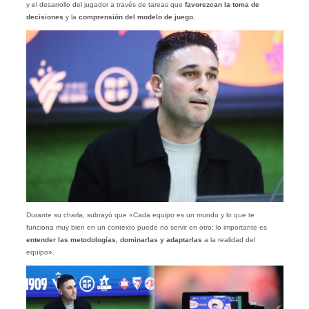
y el desarrollo del jugador a través de tareas que
favorezcan la toma de
decisiones
y la
comprensión del modelo de juego.
Durante su charla, subrayó que «Cada equipo es un mundo y lo que te
funciona muy bien en un contexto puede no servir en otro; lo importante es
entender las metodologías, dominarlas y adaptarlas
a la realidad del
equipo».