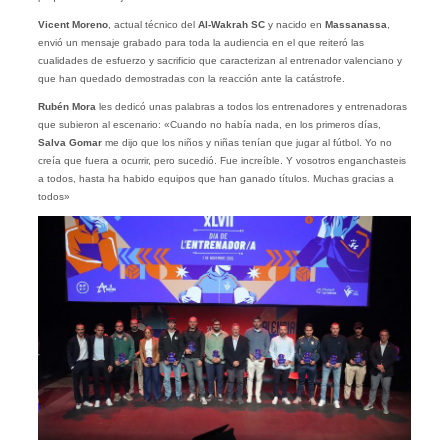
Vicent Moreno
, actual técnico del
Al-Wakrah SC
y nacido en
Massanassa
,
envió un mensaje grabado para toda la audiencia en el que reiteró las
cualidades de esfuerzo y sacrificio que caracterizan al entrenador valenciano y
que han quedado demostradas con la reacción ante la catástrofe.
Rubén Mora
les dedicó unas palabras a todos los entrenadores y entrenadoras
que subieron al escenario: «Cuando no había nada, en los primeros días,
Salva Gomar
me dijo que los niños y niñas tenían que jugar al fútbol. Yo no
creía que fuera a ocurrir, pero sucedió. Fue increíble. Y vosotros enganchasteis
a todos, hasta ha habido equipos que han ganado títulos. Muchas gracias a
todos»