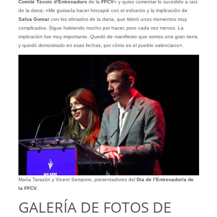
Comité Tècnic d’Entrenadors
de la
FFCV
» y quiso comentar lo sucedido a raíz
de la dana: «Me gustaría hacer hincapié con el esfuerzo y la implicación de
Salva Gomar
con los afetados de la dana, que lideró unos momentos muy
complicados. Sigue habiendo mucho por hacer, pero cada vez menos. La
implicación fue muy importante. Quedó de manifiesto que somos una gran tierra
y quedó demostrado en esas fechas, por cómo es el pueblo valenciano».
María Tarazón y Vicent Sempere, presentadores del
Dia de l’Entrenador/a de
la FFCV.
GALERÍA DE FOTOS DE