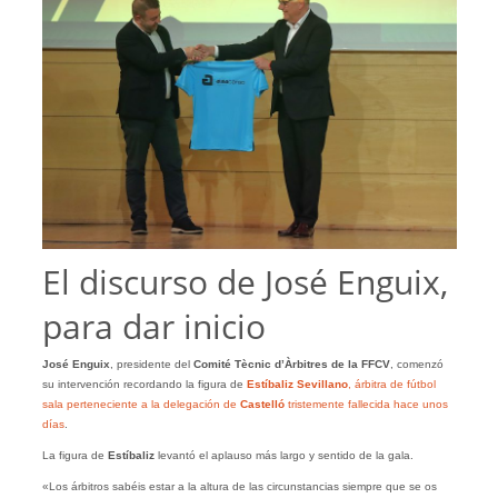
El discurso de José Enguix,
para dar inicio
José Enguix
, presidente del
Comité Tècnic d’Àrbitres de la FFCV
, comenzó
su intervención recordando la figura de
Estíbaliz Sevillano
, árbitra de fútbol
sala perteneciente a la delegación de
Castelló
tristemente fallecida hace unos
días
.
La figura de
Estíbaliz
levantó el aplauso más largo y sentido de la gala.
«Los árbitros sabéis estar a la altura de las circunstancias siempre que se os