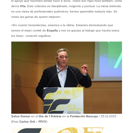
el apoyo que hacemos desde hace 8 años. Todos son hijos míos también, como
decía
Vila
. Este colectivo es disciplinado, exigente y puntual. La mesa redonda
es una mesa de profesionales auténticos, hemos aprendido todavía más. Se
notan las ganas de querer mejorar».
«En cuanto herramientas, estamos a la última. Estamos demostrando que
somos el mejor comité de
España
y eso es gracias al trabajo que hacéis todos
los días», comentó orgulloso.
Salva Gomar
en el
Dia de l’Àrbitræ
en la
Fundación Bancaja
/ 25-11-2025
(Foto
Carlos Ortí – FFCV
)