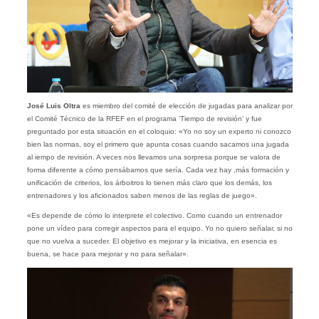
José Luis Oltra
es miembro del comité de elección de jugadas para analizar por
el Comité Técnico de la RFEF en el programa ‘Tiempo de revisión’ y fue
preguntado por esta situación en el coloquio: «Yo no soy un experto ni conozco
bien las normas, soy el primero que apunta cosas cuando sacamos una jugada
al iempo de revisión. A veces nos llevamos una sorpresa porque se valora de
forma diferente a cómo pensábamos que sería. Cada vez hay ,más formación y
unificación de criterios, los árboitros lo tienen más claro que los demás, los
entrenadores y los aficionados saben menos de las reglas de juego».
«Es depende de cómo lo interprete el colectivo. Como cuando un entrenador
pone un vídeo para corregir aspectos para el equipo. Yo no quiero señalar, si no
que no vuelva a suceder. El objetivo es mejorar y la iniciativa, en esencia es
buena, se hace para mejorar y no para señalar».