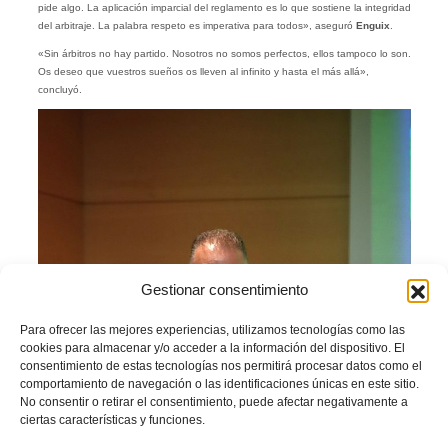
pide algo. La aplicación imparcial del reglamento es lo que sostiene la integridad
del arbitraje. La palabra respeto es imperativa para todos», aseguró
Enguix
.
«Sin árbitros no hay partido. Nosotros no somos perfectos, ellos tampoco lo son.
Os deseo que vuestros sueños os lleven al infinito y hasta el más allá»,
concluyó.
Gestionar consentimiento
Para ofrecer las mejores experiencias, utilizamos tecnologías como las
cookies para almacenar y/o acceder a la información del dispositivo. El
consentimiento de estas tecnologías nos permitirá procesar datos como el
comportamiento de navegación o las identificaciones únicas en este sitio.
No consentir o retirar el consentimiento, puede afectar negativamente a
ciertas características y funciones.