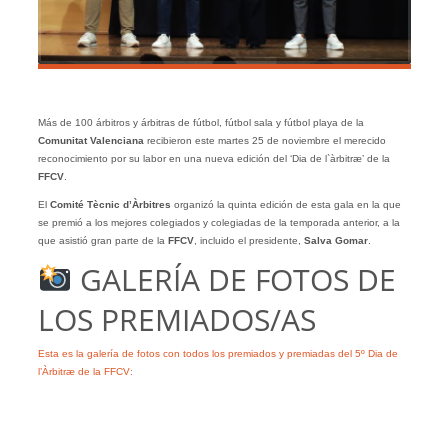
Más de 100 árbitros y árbitras de fútbol, fútbol sala y fútbol playa de la
Comunitat Valenciana
recibieron este martes 25 de noviembre el merecido
reconocimiento por su labor en una nueva edición del ‘Dia de l`àrbitræ’ de la
FFCV
.
El
Comité Tècnic d’Àrbitres
organizó la quinta edición de esta gala en la que
se premió a los mejores colegiados y colegiadas de la temporada anterior, a la
que asistió gran parte de la
FFCV
, incluido el presidente,
Salva Gomar
.
GALERÍA DE FOTOS DE
LOS PREMIADOS/AS
Esta es la galería de fotos con todos los premiados y premiadas del 5º Dia de
l’Àrbitræ de la FFCV: