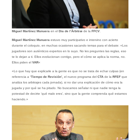
Miguel Martínez Munuera
en el
Dia de l’Àrbitræ
de la
FFCV
.
Miguel Martínez Munuera
estuvo muy participativo e intervino con acierto
durante el coloquio, en muchas ocasiones sacando temas para el debate: «Los
jugadores son auténticos expertos en lo suyo. No les preguntes las reglas, eso
te lo dejan a ti. Ellos evolucionan contigo, pero el cómo se aplica la norma, no.
Ellos piden el
VAR
«
«Lo que hay que explicarle a la gente es que no se trata de echar culpas (en
referencia a
‘Tiempo de Revisión’,
el nuevo programa del
CTA
de la
RFEF
que
analiza los arbitrajes cada jornada), si no dar una explicación de cómo era la
jugada y por qué se ha pitado. No buscamos señalar ni que nadie tenga la
potestad de decirte ‘qué malo eres’, sino que la gente comprenda qué estamos
haciendo.»