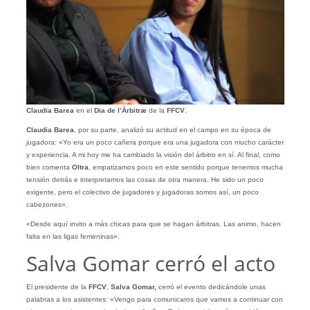
Claudia Barea
en el
Dia de l’Àrbitræ
de la
FFCV
.
Claudia Barea
, por su parte, analizó su actitud en el campo en su época de
jugadora: «Yo era un poco cañera porque era una jugadora con mucho carácter
y experiencia. A mi hoy me ha cambiado la visión del árbitro en sí. Al final, como
bien comenta
Oltra
, empatizamos poco en este sentido porque tenemos mucha
tensión detrás e interpretamos las cosas de otra manera. He sido un poco
exigente, pero el colectivo de jugadores y jugadoras somos así, un poco
cabezones».
«Desde aquí invito a más chicas para que se hagan árbitras. Las animo, hacen
falta en las ligas femeninas».
Salva Gomar cerró el acto
El presidente de la
FFCV
,
Salva Gomar,
cerró el evento dedicándole unas
palabras a los asistentes: «Vengo para comunicaros que vamos a continuar con