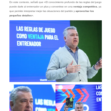
En este contexto, señaló que «El conocimiento profundo de las reglas del juego
puede darle al entrenador un plus y convertirse en una
ventaja competitiva
, ya
que permite interpretar mejor las situaciones del partido y
aprovechar los
pequeños detalles
».