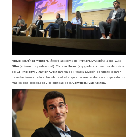
Miguel Martínez Munuera
(árbitro asistente de
Primera División
),
José Luis
Oltra
(entrenador profesional),
Claudia Barea
(exjugadora y directora deportiva
del
CF Intercity
) y
Javier Ayala
(árbitra de Primera División de futsal) tocaron
todos los temas de la actualidad del arbitraje ante una audiencia compuesta por
más de cien colegiados y colegiadas de la
Comunitat Valenciana
.