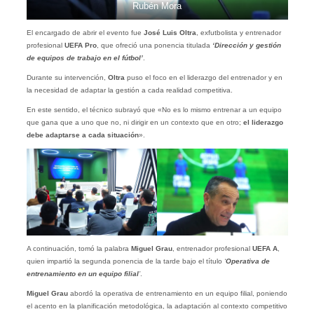
Rubén Mora
El encargado de abrir el evento fue
José Luis Oltra
, exfutbolista y entrenador
profesional
UEFA Pro
, que ofreció una ponencia titulada
‘Dirección y gestión
de equipos de trabajo en el fútbol’
.
Durante su intervención,
Oltra
puso el foco en el liderazgo del entrenador y en
la necesidad de adaptar la gestión a cada realidad competitiva.
En este sentido, el técnico subrayó que «No es lo mismo entrenar a un equipo
que gana que a uno que no, ni dirigir en un contexto que en otro;
el liderazgo
debe adaptarse a cada situación
».
A continuación, tomó la palabra
Miguel Grau
, entrenador profesional
UEFA A
,
quien impartió la segunda ponencia de la tarde bajo el título
‘
Operativa de
entrenamiento en un equipo filial
’
.
Miguel Grau
abordó la operativa de entrenamiento en un equipo filial, poniendo
el acento en la planificación metodológica, la adaptación al contexto competitivo