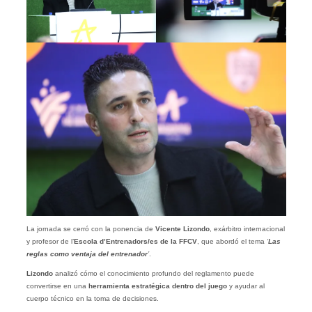
La jornada se cerró con la ponencia de
Vicente Lizondo
, exárbitro internacional
y profesor de l’
Escola d’Entrenadors/es de la FFCV
, que abordó el tema
‘
Las
reglas como ventaja del entrenador
’
.
Lizondo
analizó cómo el conocimiento profundo del reglamento puede
convertirse en una
herramienta estratégica dentro del juego
y ayudar al
cuerpo técnico en la toma de decisiones.