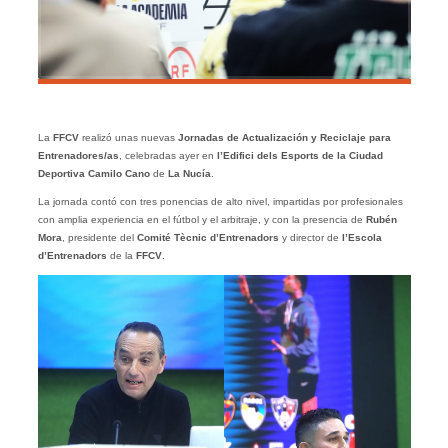
La
FFCV
realizó unas nuevas
Jornadas de Actualización y Reciclaje para
Entrenadores/as
, celebradas ayer en
l’Edifici dels Esports de la Ciudad
Deportiva Camilo Cano
de
La Nucía
.
La jornada contó con tres ponencias de alto nivel, impartidas por profesionales
con amplia experiencia en el fútbol y el arbitraje, y con la presencia de
Rubén
Mora
, presidente del
Comité Tècnic d’Entrenadors
y director de
l’Escola
d’Entrenadors
de la
FFCV
.