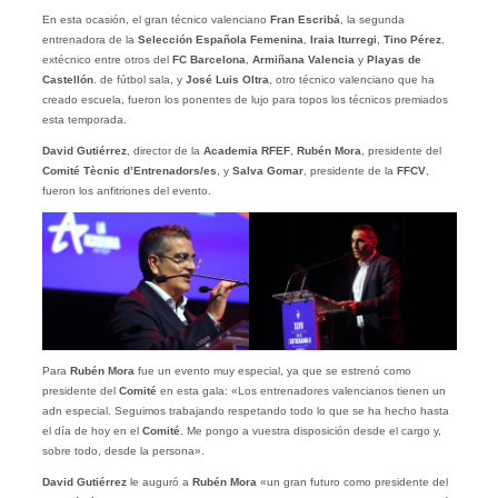
En esta ocasión, el gran técnico valenciano
Fran Escribá
, la segunda
entrenadora de la
Selección Española Femenina
,
Iraia Iturregi
,
Tino Pérez
,
extécnico entre otros del
FC Barcelona
,
Armiñana Valencia
y
Playas de
Castellón
. de fútbol sala, y
José Luis Oltra
, otro técnico valenciano que ha
creado escuela, fueron los ponentes de lujo para topos los técnicos premiados
esta temporada.
David Gutiérrez
, director de la
Academia RFEF
,
Rubén Mora
, presidente del
Comité Tècnic d’Entrenadors/es
, y
Salva Gomar
, presidente de la
FFCV
,
fueron los anfitriones del evento.
Para
Rubén Mora
fue un evento muy especial, ya que se estrenó como
presidente del
Comité
en esta gala: «Los entrenadores valencianos tienen un
adn especial. Seguimos trabajando respetando todo lo que se ha hecho hasta
el día de hoy en el
Comité
. Me pongo a vuestra disposición desde el cargo y,
sobre todo, desde la persona».
David Gutiérrez
le auguró a
Rubén Mora
«un gran futuro como presidente del