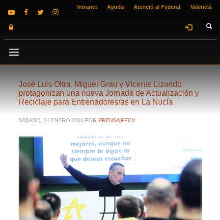
Intranet
Ayuda
Atenció al Federat
Valencià
José Luis Oltra, Miguel Grau y Vicente Lizondo
protagonizan una nueva Jornada de Actualización y
Reciclaje para Entrenadores/as en La Nucía
SÁBADO, 24 ENERO 2026
POR
PRENSA FFCV