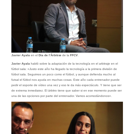
Javier Ayala
en el
Dia de l’Àrbitræ
de la
FFCV
.
Javier Ayala
habló sobre la adaptación de la tecnología en el arbitraje en el
fútbol sala: «Justo este año ha llegado la tecnología a la primera división de
fútbol sala. Seguimos un poco como el fútbol, y aunque defienda mucho al
futsal el fútbol nos ayuda en muchas cosas. Este año cada entrenador puede
pedir el soporte de vídeo una vez y eso le da más espectáculo. Y tiene que ser
de extrema inmediatez. El árbitro tiene que saber si en ese momento puede ser
una de las opciones por parte del entrenador. Vamos acomodándonos».