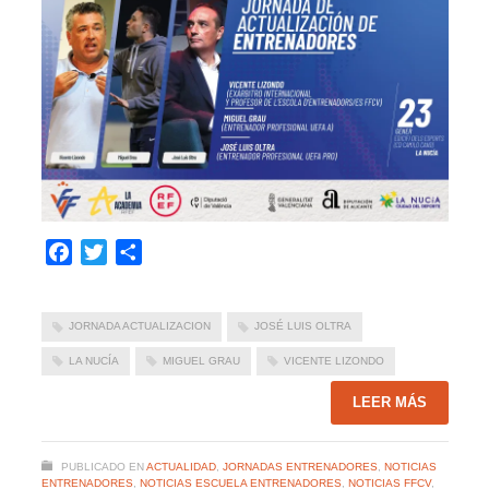
Facebook
Twitter
Compartir
JORNADA ACTUALIZACION
JOSÉ LUIS OLTRA
LA NUCÍA
MIGUEL GRAU
VICENTE LIZONDO
LEER MÁS
PUBLICADO EN
ACTUALIDAD
,
JORNADAS ENTRENADORES
,
NOTICIAS
ENTRENADORES
,
NOTICIAS ESCUELA ENTRENADORES
,
NOTICIAS FFCV
,