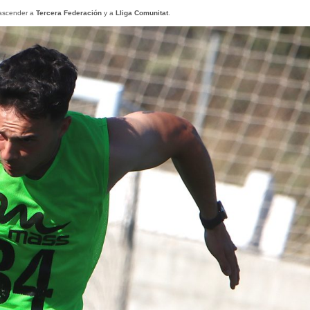
 ascender a
Tercera Federación
y a
Lliga Comunitat
.