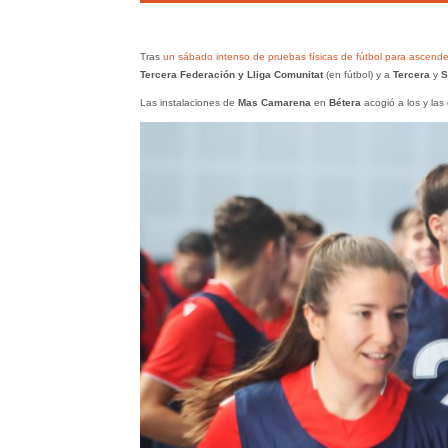
Tras
un sábado intenso de pruebas físicas de fútbol para ascend
Tercera Federación y Lliga Comunitat
(en fútbol) y a
Tercera
y
S
Las instalaciones de
Mas Camarena
en
Bétera
acogió a los y las