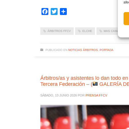
afe
Facebook
Twitter
Compartir
ÁRBITROS FFCV
ELCHE
MAS CAMARENA
PUBLICADO EN
NOTICIAS ÁRBITROS
,
PORTADA
Árbitros/as y asistentes lo dan todo e
Tercera Federación – (
GALERÍA D
SÁBADO, 13 JUNIO 2026
POR
PRENSA FFCV