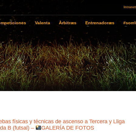
Intranet
mpeticiones
Valenta
Àrbitræs
Entrenadoræs
#somV
ebas físicas y técnicas de ascenso a Tercera y Lliga
da B (futsal) –
GALERÍA DE FOTOS