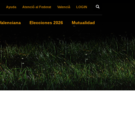
Ayuda
Atenció al Federat
Valencià
LOGIN
alenciana
Elecciones 2026
Mutualidad