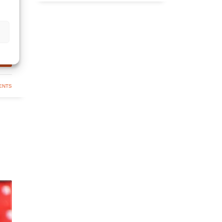
S
ENTS