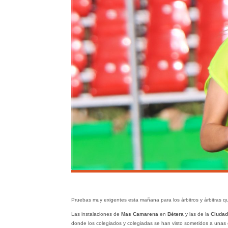
Pruebas muy exigentes esta mañana para los árbitros y árbitras 
Las instalaciones de
Mas Camarena
en
Bétera
y las de la
Ciudad
donde los colegiados y colegiadas se han visto sometidos a unas d