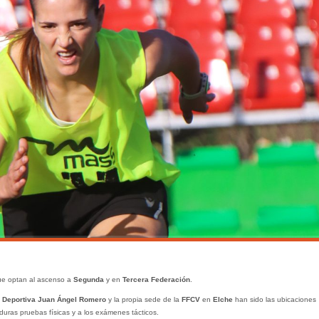
que optan al ascenso a
Segunda
y en
Tercera Federación
.
 Deportiva Juan Ángel Romero
y la propia sede de la
FFCV
en
Elche
han sido las ubicaciones
uras pruebas físicas y a los exámenes tácticos.