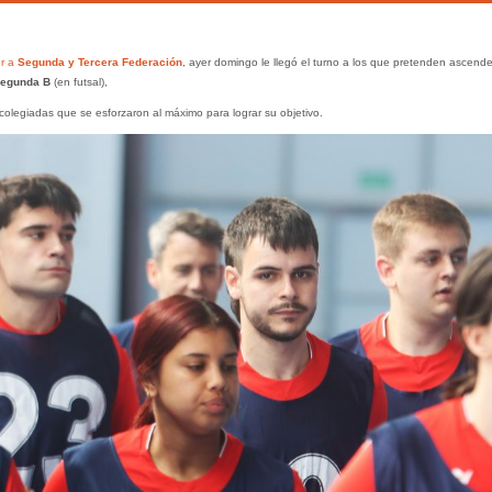
er a
Segunda y Tercera Federación
, ayer domingo le llegó el turno a los que pretenden ascende
egunda B
(en futsal),
 colegiadas que se esforzaron al máximo para lograr su objetivo.