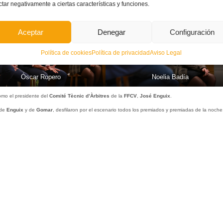
ctar negativamente a ciertas características y funciones.
Aceptar
Denegar
Configuración
Política de cookies
Política de privacidad
Aviso Legal
Óscar Ropero
Noelia Badía
como el presidente del
Comité Tècnic d’Àrbitres
de la
FFCV
,
José Enguix
.
 de
Enguix
y de
Gomar
, desfilaron por el escenario todos los premiados y premiadas de la noche