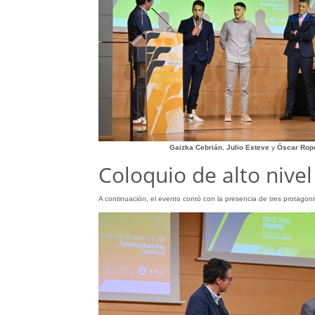
Gaizka Cebrián
,
Julio Esteve
y
Óscar Rop
Coloquio de alto nivel
A continuación, el evento contó con la presencia de tres protagoni