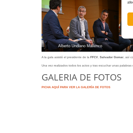
afe
Alberto Undiano Mallenco
A la gala asistió el presidente de la
FFCV
,
Salvador Gomar
, así 
Una vez realizados todos los actos y tras escuchar unas palabras
GALERIA DE FOTOS
PICHA AQUÍ PARA VER LA GALERÍA DE FOTOS