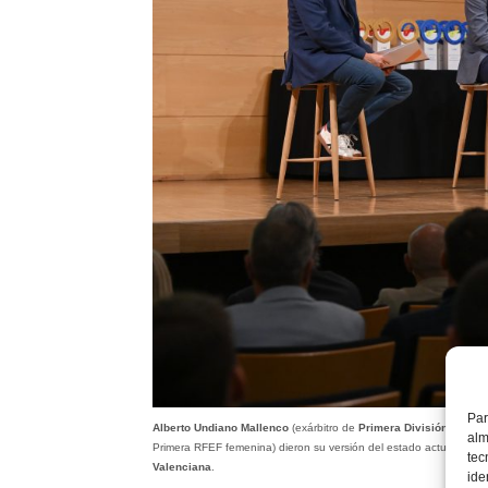
Par
Alberto Undiano Mallenco
(exárbitro de
Primera División
, intern
alm
Primera RFEF femenina) dieron su versión del estado actual del a
tec
Valenciana
.
ide