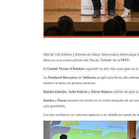
Más de 120 árbitros y árbitras de fútbol, fútbol sala y fútbol playa 
labor en una nueva edición del ‘Dia de l`àrbitræ’ de la
FFCV
.
El
Comité Tècnic d’Àrbitres
organizó un año más esta gala en la 
La
Fundació Bancaixa
de
València
acogió esta fiesta del arbitraj
vivieron la dana en primera persona.
Gaizka Cebrián
,
Julio Esteve
y
Óscar Ropero
volvían de pitar l
Gaizka
y
Óscar
pasaron la noche en el coche después de ser arr
una gasolinera.
Los tres recibieron un caluroso aplauso y un detalle por parte de l