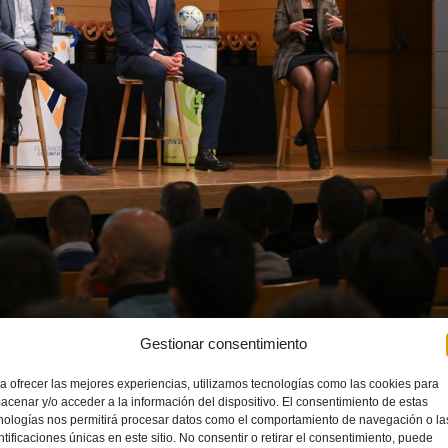
Gestionar consentimiento
a ofrecer las mejores experiencias, utilizamos tecnologías como las cookies para
acional
FIFA
),
Óscar Ropero
(árbitro de Primera División de fútbol sala) y
Noelia Badía
(árbitra de
acenar y/o acceder a la información del dispositivo. El consentimiento de estas
rbitraje ante una audiencia compuesta por más de cien colegiados y colegiadas de la
Comunitat
nologías nos permitirá procesar datos como el comportamiento de navegación o la
ntificaciones únicas en este sitio. No consentir o retirar el consentimiento, puede