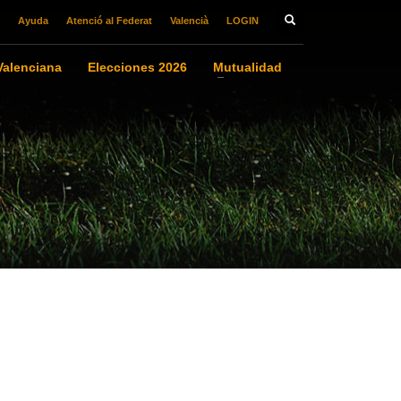
Ayuda
Atenció al Federat
Valencià
LOGIN
alenciana
Elecciones 2026
Mutualidad