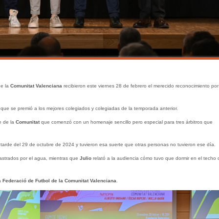
de la
Comunitat Valenciana
recibieron este viernes 28 de febrero el merecido reconocimiento por
que se premió a los mejores colegiados y colegiadas de la temporada anterior.
e de la
Comunitat
que comenzó con un homenaje sencillo pero especial para tres árbitros que
a tarde del 29 de octubre de 2024 y tuvieron esa suerte que otras personas no tuvieron ese día.
astrados por el agua, mientras que
Julio
relató a la audiencia cómo tuvo que dormir en el techo 
a
Federació de Futbol de la Comunitat Valenciana
.