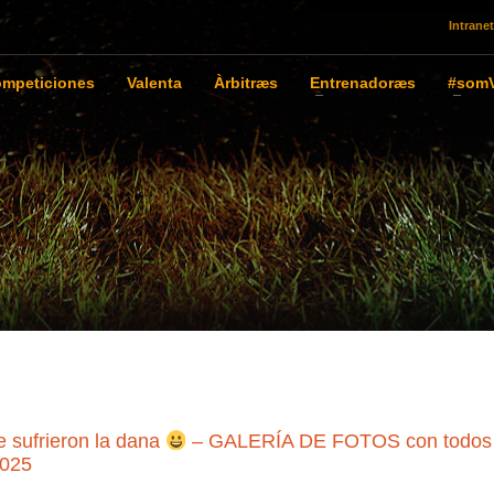
Intranet
mpeticiones
Valenta
Àrbitræs
Entrenadoræs
#somV
e sufrieron la dana
– GALERÍA DE FOTOS con todos
2025