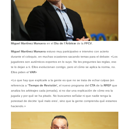
Miguel Martínez Munuera
en el
Dia de l’Àrbitræ
de la
FFCV
.
Miguel Martínez Munuera
estuvo muy participativo e intervino con acierto
durante el coloquio, en muchas ocasiones sacando temas para el debate: «Los
jugadores son auténticos expertos en lo suyo. No les preguntes las reglas, eso
te lo dejan a ti. Ellos evolucionan contigo, pero el cómo se aplica la norma, no.
Ellos piden el
VAR
«
«Lo que hay que explicarle a la gente es que no se trata de echar culpas (en
referencia a
‘Tiempo de Revisión’,
el nuevo programa del
CTA
de la
RFEF
que
analiza los arbitrajes cada jornada), si no dar una explicación de cómo era la
jugada y por qué se ha pitado. No buscamos señalar ni que nadie tenga la
potestad de decirte ‘qué malo eres’, sino que la gente comprenda qué estamos
haciendo.»