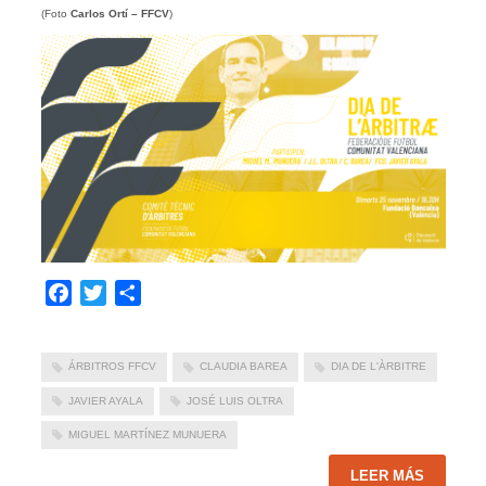
(Foto
Carlos Ortí – FFCV
)
Facebook
Twitter
Compartir
ÁRBITROS FFCV
CLAUDIA BAREA
DIA DE L'ÀRBITRE
JAVIER AYALA
JOSÉ LUIS OLTRA
MIGUEL MARTÍNEZ MUNUERA
LEER MÁS