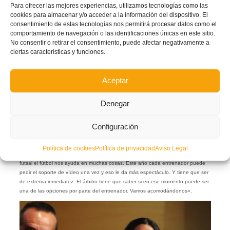
Para ofrecer las mejores experiencias, utilizamos tecnologías como las
cookies para almacenar y/o acceder a la información del dispositivo. El
consentimiento de estas tecnologías nos permitirá procesar datos como el
comportamiento de navegación o las identificaciones únicas en este sitio.
No consentir o retirar el consentimiento, puede afectar negativamente a
ciertas características y funciones.
Aceptar
Denegar
Javier Ayala
en el
Dia de l’Àrbitræ
de la
FFCV
.
Configuración
Javier Ayala
habló sobre la adaptación de la tecnología en el arbitraje en el
fútbol sala: «Justo este año ha llegado la tecnología a la primera división de
Política de cookies
Política de privacidad
Aviso Legal
fútbol sala. Seguimos un poco como el fútbol, y aunque defienda mucho al
futsal el fútbol nos ayuda en muchas cosas. Este año cada entrenador puede
pedir el soporte de vídeo una vez y eso le da más espectáculo. Y tiene que ser
de extrema inmediatez. El árbitro tiene que saber si en ese momento puede ser
una de las opciones por parte del entrenador. Vamos acomodándonos».