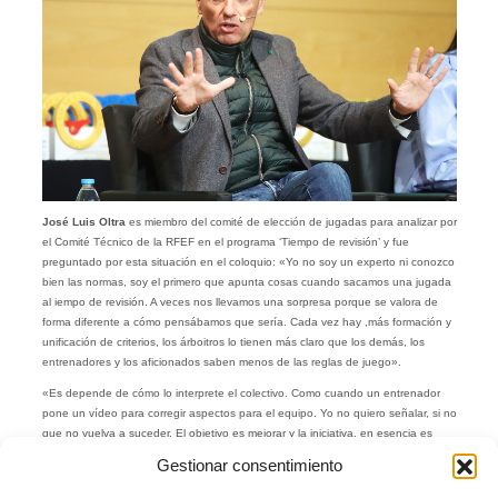
José Luis Oltra
es miembro del comité de elección de jugadas para analizar por
el Comité Técnico de la RFEF en el programa ‘Tiempo de revisión’ y fue
preguntado por esta situación en el coloquio: «Yo no soy un experto ni conozco
bien las normas, soy el primero que apunta cosas cuando sacamos una jugada
al iempo de revisión. A veces nos llevamos una sorpresa porque se valora de
forma diferente a cómo pensábamos que sería. Cada vez hay ,más formación y
unificación de criterios, los árboitros lo tienen más claro que los demás, los
entrenadores y los aficionados saben menos de las reglas de juego».
«Es depende de cómo lo interprete el colectivo. Como cuando un entrenador
pone un vídeo para corregir aspectos para el equipo. Yo no quiero señalar, si no
que no vuelva a suceder. El objetivo es mejorar y la iniciativa, en esencia es
buena, se hace para mejorar y no para señalar».
Gestionar consentimiento