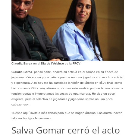
Claudia Barea
en el
Dia de l’Àrbitræ
de la
FFCV
.
Claudia Barea
, por su parte, analizó su actitud en el campo en su época de
jugadora: «Yo era un poco cañera porque era una jugadora con mucho carácter
y experiencia. A mi hoy me ha cambiado la visión del árbitro en sí. Al final, como
bien comenta
Oltra
, empatizamos poco en este sentido porque tenemos mucha
tensión detrás e interpretamos las cosas de otra manera. He sido un poco
exigente, pero el colectivo de jugadores y jugadoras somos así, un poco
cabezones».
«Desde aquí invito a más chicas para que se hagan árbitras. Las animo, hacen
falta en las ligas femeninas».
Salva Gomar cerró el acto