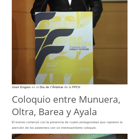
José Enguix
en el
Dia de l’Àrbitræ
de la
FFCV
.
Coloquio entre Munuera,
Oltra, Barea y Ayala
El evento comenzó con la presencia de cuatro protagonistas que captaron la
atención de los asistentes con un interesantísimo coloquio.