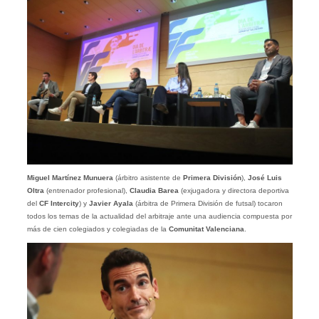
Miguel Martínez Munuera
(árbitro asistente de
Primera División
),
José Luis
Oltra
(entrenador profesional),
Claudia Barea
(exjugadora y directora deportiva
del
CF Intercity
) y
Javier Ayala
(árbitra de Primera División de futsal) tocaron
todos los temas de la actualidad del arbitraje ante una audiencia compuesta por
más de cien colegiados y colegiadas de la
Comunitat Valenciana
.