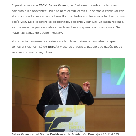
El presidente de la
FFCV
,
Salva Gomar,
cerró el evento dedicándole unas
palabras a los asistentes: «Vengo para comunicaros que vamos a continuar con
el apoyo que hacemos desde hace 8 años. Todos son hijos míos también, como
decía
Vila
. Este colectivo es disciplinado, exigente y puntual. La mesa redonda
es una mesa de profesionales auténticos, hemos aprendido todavía más. Se
notan las ganas de querer mejorar».
«En cuanto herramientas, estamos a la última. Estamos demostrando que
somos el mejor comité de
España
y eso es gracias al trabajo que hacéis todos
los días», comentó orgulloso.
Salva Gomar
en el
Dia de l’Àrbitræ
en la
Fundación Bancaja
/ 25-11-2025