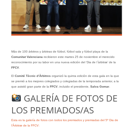
Más de 100 árbitros y árbitras de fútbol, fútbol sala y fútbol playa de la
Comunitat Valenciana
recibieron este martes 25 de noviembre el merecido
reconocimiento por su labor en una nueva edición del ‘Dia de l`àrbitræ’ de la
FFCV
.
El
Comité Tècnic d’Àrbitres
organizó la quinta edición de esta gala en la que
se premió a los mejores colegiados y colegiadas de la temporada anterior, a la
que asistió gran parte de la
FFCV
, incluido el presidente,
Salva Gomar
.
GALERÍA DE FOTOS DE
LOS PREMIADOS/AS
Esta es la galería de fotos con todos los premiados y premiadas del 5º Dia de
l’Àrbitræ de la FFCV: