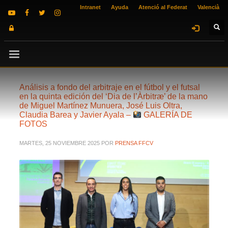
Intranet
Ayuda
Atenció al Federat
Valencià
Análisis a fondo del arbitraje en el fútbol y el futsal
en la quinta edición del ‘Dia de l’Àrbitræ’ de la mano
de Miguel Martínez Munuera, José Luis Oltra,
Claudia Barea y Javier Ayala –
GALERÍA DE
FOTOS
MARTES, 25 NOVIEMBRE 2025
POR
PRENSA FFCV