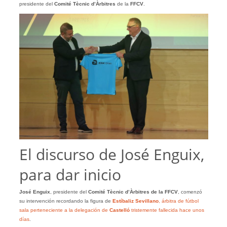
presidente del
Comité Tècnic d’Àrbitres
de la
FFCV
.
El discurso de José Enguix,
para dar inicio
José Enguix
, presidente del
Comité Tècnic d’Àrbitres de la FFCV
, comenzó
su intervención recordando la figura de
Estíbaliz Sevillano
, árbitra de fútbol
sala perteneciente a la delegación de
Castelló
tristemente fallecida hace unos
días
.