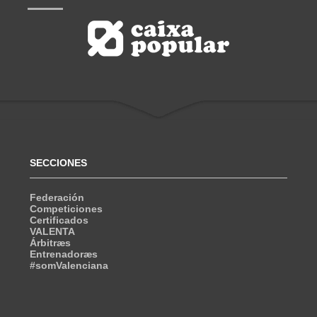
SECCIONES
Federación
Competiciones
Certificados
VALENTA
Árbitræs
Entrenadoræs
#somValenciana