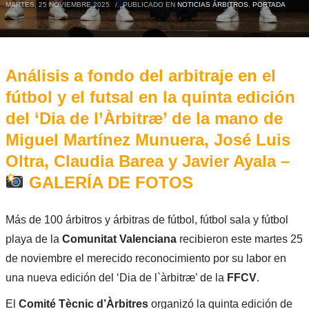
MARTES, 25 NOVIEMBRE 2025
/
PUBLICADO EN
NOTICIAS ÁRBITROS
,
PORTADA
Análisis a fondo del arbitraje en el
fútbol y el futsal en la quinta edición
del ‘Dia de l’Àrbitræ’ de la mano de
Miguel Martínez Munuera, José Luis
Oltra, Claudia Barea y Javier Ayala –
GALERÍA DE FOTOS
Más de 100 árbitros y árbitras de fútbol, fútbol sala y fútbol
playa de la
Comunitat Valenciana
recibieron este martes 25
de noviembre el merecido reconocimiento por su labor en
una nueva edición del ‘Dia de l`àrbitræ’ de la
FFCV
.
El
Comité Tècnic d’Àrbitres
organizó la quinta edición de