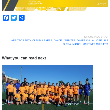
Facebook
Twitter
Compartir
ETIQUETADO BAJO:
ÁRBITROS FFCV
,
CLAUDIA BAREA
,
DIA DE L'ÀRBITRE
,
JAVIER AYALA
,
JOSÉ LUIS
OLTRA
,
MIGUEL MARTÍNEZ MUNUERA
What you can read next