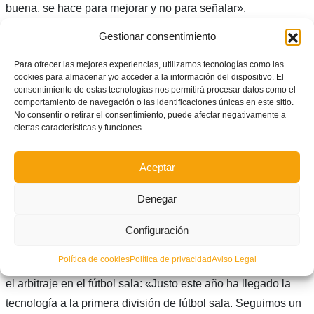
buena, se hace para mejorar y no para señalar».
Gestionar consentimiento
Para ofrecer las mejores experiencias, utilizamos tecnologías como las
cookies para almacenar y/o acceder a la información del dispositivo. El
consentimiento de estas tecnologías nos permitirá procesar datos como el
comportamiento de navegación o las identificaciones únicas en este sitio.
No consentir o retirar el consentimiento, puede afectar negativamente a
ciertas características y funciones.
Aceptar
Denegar
Configuración
Javier Ayala
en el
Dia de l’Àrbitræ
de la
FFCV
.
Política de cookies
Política de privacidad
Aviso Legal
Javier Ayala
habló sobre la adaptación de la tecnología en
el arbitraje en el fútbol sala: «Justo este año ha llegado la
tecnología a la primera división de fútbol sala. Seguimos un