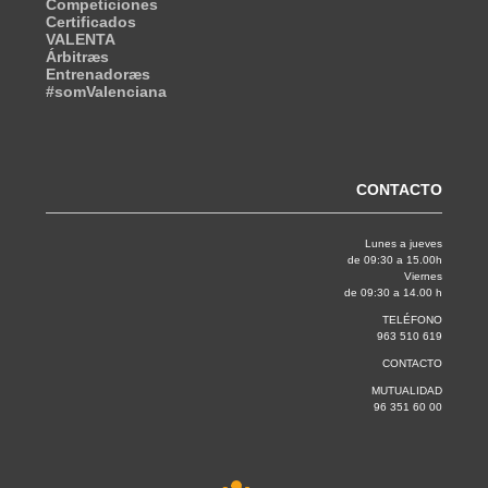
Competiciones
Certificados
VALENTA
Árbitræs
Entrenadoræs
#somValenciana
CONTACTO
Lunes a jueves
de 09:30 a 15.00h
Viernes
de 09:30 a 14.00 h
TELÉFONO
963 510 619
CONTACTO
MUTUALIDAD
96 351 60 00