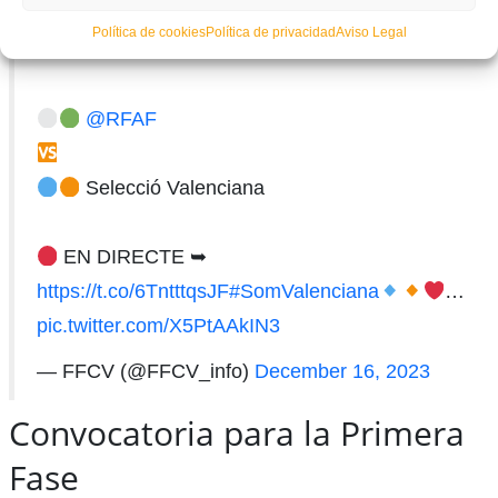
Els Arcs (Camp 1)
Política de cookies
Política de privacidad
Aviso Legal
10:00 am
@RFAF
Selecció Valenciana
EN DIRECTE ➥
https://t.co/6TntttqsJF
#SomValenciana
…
pic.twitter.com/X5PtAAkIN3
— FFCV (@FFCV_info)
December 16, 2023
Convocatoria para la Primera
Fase