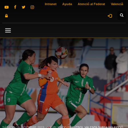
Intranet
Ayuda
Atenció al Federat
Valencià
SÁBADO, 16 DICIEMBRE 2023
/
PUBLICADO EN
FÚTBOL VALENTA SUB14 SELECCIÓ