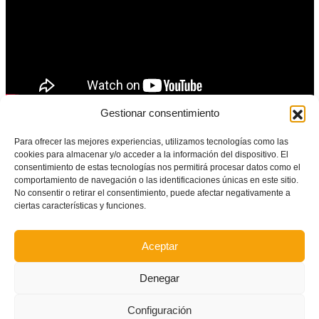
Gestionar consentimiento
Así lo vivimos en X
Para ofrecer las mejores experiencias, utilizamos tecnologías como las
cookies para almacenar y/o acceder a la información del dispositivo. El
consentimiento de estas tecnologías nos permitirá procesar datos como el
【 MINUT A MINUT 】
comportamiento de navegación o las identificaciones únicas en este sitio.
No consentir o retirar el consentimiento, puede afectar negativamente a
ciertas características y funciones.
Bon dia!
Aceptar
Ací et contem tot el que passe en la J1 del
Denegar
CNSA Valenta sub15 de L'Alcúdia
Configuración