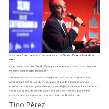
José Luis Oltra
, durante su intervención en el
Dia de l’Entrenador/a de la
FFCV.
«Hay que estar activo. Viendo fútbol y estar preparado para cuando llegue el
momento porder estar preparado».
«Formo parte de esta comisión de expertos cuya función es poder elegir
jugadas para que se expliquen, para que se pueda extraer de ahí una
enseñanza porque en general estamos muy alejados de los árbitros. Haciendo
eso te das cuenta de los que saben son ellos, no nosotros. Los árbitros
estudian, hacen jornadas, se preparan para eso. Nosotros no».
Tino Pérez