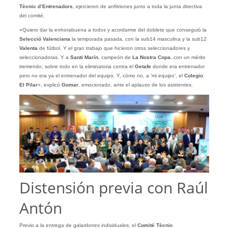
Tècnic d’Entrenadors
, ejercieron de anfitriones junto a toda la junta directiva
del comité.
«Quiero dar la enhorabuena a todos y acordarme del doblete que conseguió la
Selecció Valenciana
la temporada pasada, con la sub14 masculina y la sub12
Valenta
de fútbol. Y el gran trabajo que hicieron otros seleccionadores y
seleccionadoras. Y a
Santi Marín
, campeón de
La Nostra Copa
, con un mérito
tremendo, sobre todo en la eliminatoria contra el
Getafe
donde era entrenador
pero no era ya el entrenador del equipo. Y, cómo no, a ‘mi equipo’, el
Colegio
El Pilar
«, explicó
Gomar
, emocionado, ante el aplauso de los asistentes.
Distensión previa con Raúl
Antón
Previo a la entrega de galardones individuales, el
Comité Tècnic