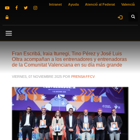
Intranet
Ayuda
Atenció al Federat
Valencià
Fran Escribá, Iraia Iturregi, Tino Pérez y José Luis
Oltra acompañan a los entrenadores y entrenadoras
de la Comunitat Valenciana en su día más grande
VIERNES, 07 NOVIEMBRE 2025
POR
PRENSA FFCV