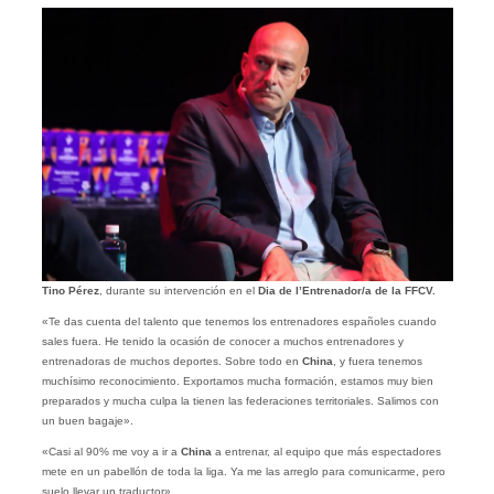
Tino Pérez
, durante su intervención en el
Dia de l’Entrenador/a de la FFCV.
«Te das cuenta del talento que tenemos los entrenadores españoles cuando
sales fuera. He tenido la ocasión de conocer a muchos entrenadores y
entrenadoras de muchos deportes. Sobre todo en
China
, y fuera tenemos
muchísimo reconocimiento. Exportamos mucha formación, estamos muy bien
preparados y mucha culpa la tienen las federaciones territoriales. Salimos con
un buen bagaje».
«Casi al 90% me voy a ir a
China
a entrenar, al equipo que más espectadores
mete en un pabellón de toda la liga. Ya me las arreglo para comunicarme, pero
suelo llevar un traductor».