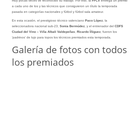
muy pocas veces ve reconocido su trabajo. Por eso, la
FFCV
entrega un premio
a cada uno de los y las técnicos que consiguieron un título la temporada
pasada en categorías nacionales y fútbol y fútbol sala amateur.
En esta ocasión, el prestigioso técnico valenciano
Paco López
, la
seleccionadora nacional sub-23,
Sonia Bermúdez
, y el entrenador del
CDFS
Ciudad del Vino – Viña Albali Valdepeñas
,
Ricardo Íñiguez
, fueron los
‘padrinos’ de lujo para topos los técnicos premiados esta temporada.
Galería de fotos con todos
los premiados