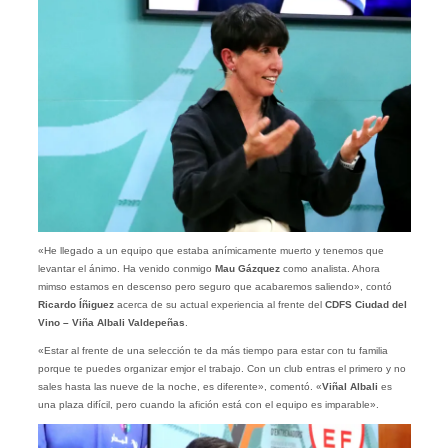
«He llegado a un equipo que estaba anímicamente muerto y tenemos que
levantar el ánimo. Ha venido conmigo
Mau Gázquez
como analista. Ahora
mimso estamos en descenso pero seguro que acabaremos saliendo», contó
Ricardo Íñiguez
acerca de su actual experiencia al frente del
CDFS Ciudad del
Vino – Viña Albali Valdepeñas
.
«Estar al frente de una selección te da más tiempo para estar con tu familia
porque te puedes organizar emjor el trabajo. Con un club entras el primero y no
sales hasta las nueve de la noche, es diferente», comentó. «
Viñal Albali
es
una plaza difícil, pero cuando la afición está con el equipo es imparable».