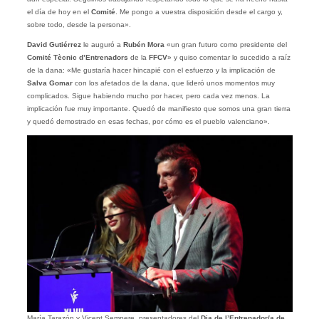
el día de hoy en el
Comité
. Me pongo a vuestra disposición desde el cargo y,
sobre todo, desde la persona».
David Gutiérrez
le auguró a
Rubén Mora
«un gran futuro como presidente del
Comité Tècnic d’Entrenadors
de la
FFCV
» y quiso comentar lo sucedido a raíz
de la dana: «Me gustaría hacer hincapié con el esfuerzo y la implicación de
Salva Gomar
con los afetados de la dana, que lideró unos momentos muy
complicados. Sigue habiendo mucho por hacer, pero cada vez menos. La
implicación fue muy importante. Quedó de manifiesto que somos una gran tierra
y quedó demostrado en esas fechas, por cómo es el pueblo valenciano».
María Tarazón y Vicent Sempere, presentadores del
Dia de l’Entrenador/a de