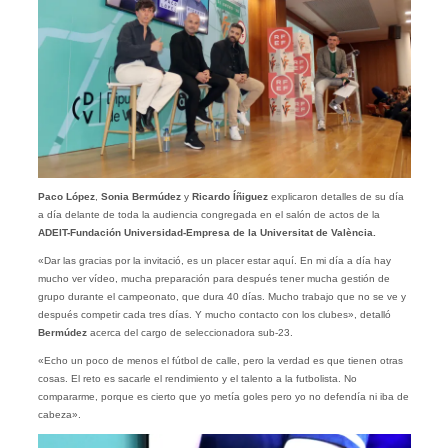
Paco López
,
Sonia Bermúdez
y
Ricardo Íñiguez
explicaron detalles de su día
a día delante de toda la audiencia congregada en el salón de actos de la
ADEIT-Fundación Universidad-Empresa de la Universitat de València.
«Dar las gracias por la invitació, es un placer estar aquí. En mi día a día hay
mucho ver vídeo, mucha preparación para después tener mucha gestión de
grupo durante el campeonato, que dura 40 días. Mucho trabajo que no se ve y
después competir cada tres días. Y mucho contacto con los clubes», detalló
Bermúdez
acerca del cargo de seleccionadora sub-23.
«Echo un poco de menos el fútbol de calle, pero la verdad es que tienen otras
cosas. El reto es sacarle el rendimiento y el talento a la futbolista. No
compararme, porque es cierto que yo metía goles pero yo no defendía ni iba de
cabeza».