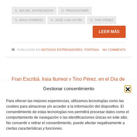
DÍA DEL ENTRENADOR
FRAN ESCRIBÁ
IRAIA ITURREGI
JOSÉ LUIS OLTRA
TINO PÉREZ
LEER MÁS
PUBLICADO EN
NOTICIAS ENTRENADORES
,
PORTADA
NO COMMENTS
Fran Escribá, Iraia Iturregi y Tino Pérez, en el Dia de
l’Entrenador/a de la FFCV – 7 de noviembre
Gestionar consentimiento
CaixaForum València
Para ofrecer las mejores experiencias, utilizamos tecnologías como las
LUNES, 03 NOVIEMBRE 2025
POR
PRENSA FFCV
cookies para almacenar y/o acceder a la información del dispositivo. El
consentimiento de estas tecnologías nos permitirá procesar datos como el
comportamiento de navegación o las identificaciones únicas en este sitio.
No consentir o retirar el consentimiento, puede afectar negativamente a
ciertas características y funciones.