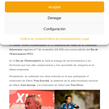
Aceptar
Denegar
Configuración
Política de cookies
Política de privacidad
Aviso Legal
El
Comité Tècnic d’Entrenadors
de la
Federació de Futbol de la Comunitat
Valenciana
organiza el 7 de noviembre (18.30h) una nueva edición del
Dia de
l’Entrenador/a
FFCV
.
En el
Dia de l’Entrenador/a
se hará la entrega de reconocimientos a los
técnicos/s que han sido campeones/as y han ascendido de categoría en la
última temporada.
Previamente, se celebrará una mesa redonda en la que participarán el
entrenador de fútbol,
Fran Escribá
, la asistente de la seleccionadora nacional
de fútbol,
Iraia Iturregi
, y el entrenador de fútbol sala
Tino Pérez
.