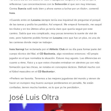
reflexionar. Las concentraciones con la
Selección
sí que son muy intensas.
Contra
Suecia
salió todo bien y ahora vamos a luchar por un título», comentó
Iraia
.
«Cuando entro en
Lezama
siempre tenía esa inquietud de preguntar el porqué
de las tareas y pedía los partidos. Así empecé. Me empecé formando, me saqué
los títulos y en los últimos años ya tenía claro que quería seguir por este
camino. Sabía que era complicado, muy pocas tenemos la suerte de vivir de
esto, pero haberme podido formar en
Lezama
creo que fue un plus, es una de
las canteras donde mejor se trabaja».
Iraia Iturregi
fue reclamada por el
Athletic Club
en su día para formar parte del
cuerpo técnico del filial, el
CD Baskonia
, algo novedoso entonces: «El propio
jugador es el que normaliza la situación. Estuve muy agusto. Las diferencias en
cuanto a ritmo, físico y a que estos chavales entraban en alevines ya con más
formación que las chicas, se notaba en conceptos tácticos. Disfruté mucho con
el fútbol masculino en el
CD Baskonia
«.
«Prefiero ser favorita. Tenemos a las mejores jugadoras del mundo y vienen de
hacer un europeo muy bueno aunque perdieramos en penaltis. No están
confiadas, tienen mucha hambre, es lo que yo he percibido».
José Luis Oltra