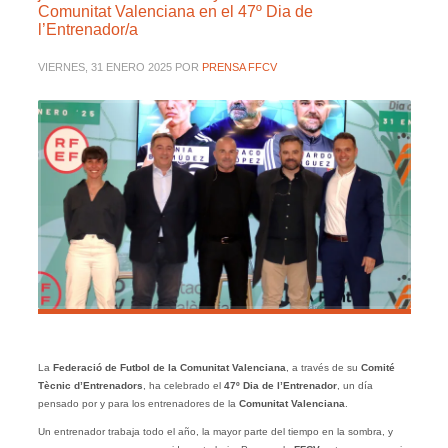
Comunitat Valenciana en el 47º Dia de
l’Entrenador/a
VIERNES, 31 ENERO 2025
POR
PRENSA FFCV
La
Federació de Futbol de la Comunitat Valenciana
, a través de su
Comité
Tècnic d’Entrenadors
, ha celebrado el
47º Dia de l’Entrenador
, un día
pensado por y para los entrenadores de la
Comunitat Valenciana
.
Un entrenador trabaja todo el año, la mayor parte del tiempo en la sombra, y