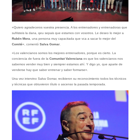
«Quiero agradeceros vuestra presencia. A los entrenadores y entrenadoras que
sufristeis la dana, qeu sepais que estamos con vosotros. Le deseo lo mejor a
Rubén Mora
, una persona muy capacitada que vca a sacar lo mejor del
Comité
«, comentó
Salva
Gomar
.
«Los valencianos somos los mejores entrenadores, porque es cierto. La
conciencia de fuera de la
Comunitat Valenciana
es que los valencianos nos
sabemos vender muy bien y siemprer estamos ahí. Y digo yo, que aparte de
venderse hay que saber entrenar y saber formarse».
Una vez intervino Salva Gomar, recibieron su reconocimiento todos los técnicos
y técnicas que obtuvieron título o ascenso la pasada temporada.