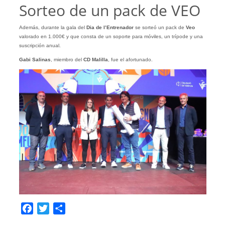
Sorteo de un pack de VEO
Además, durante la gala del
Dia de l’Entrenador
se sorteó un pack de
Veo
valorado en 1.000€ y que consta de un soporte para móviles, un trípode y una
suscripción anual.
Gabi Salinas
, miembro del
CD Malilla
, fue el afortunado.
Facebook
Twitter
Compartir