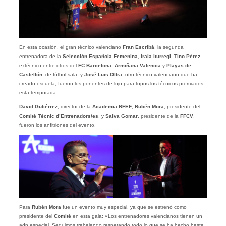
En esta ocasión, el gran técnico valenciano
Fran Escribá
, la segunda
entrenadora de la
Selección Española Femenina
,
Iraia Iturregi
,
Tino Pérez
,
extécnico entre otros del
FC Barcelona
,
Armiñana Valencia
y
Playas de
Castellón
. de fútbol sala, y
José Luis Oltra
, otro técnico valenciano que ha
creado escuela, fueron los ponentes de lujo para topos los técnicos premiados
esta temporada.
David Gutiérrez
, director de la
Academia RFEF
,
Rubén Mora
, presidente del
Comité Tècnic d’Entrenadors/es
, y
Salva Gomar
, presidente de la
FFCV
,
fueron los anfitriones del evento.
Para
Rubén Mora
fue un evento muy especial, ya que se estrenó como
presidente del
Comité
en esta gala: «Los entrenadores valencianos tienen un
adn especial. Seguimos trabajando respetando todo lo que se ha hecho hasta