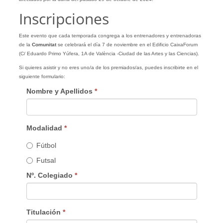
Inscripciones
Este evento que cada temporada congrega a los entrenadores y entrenadoras
de la
Comunitat
se celebrará el día 7 de noviembre en el Edificio CaixaForum
(C/ Eduardo Primo Yúfera, 1A de València -Ciudad de las Artes y las Ciencias).
Si quieres asistir y no eres uno/a de los premiados/as, puedes inscribirte en el
siguiente formulario:
Nombre y Apellidos
*
Modalidad
*
Fútbol
Futsal
Nº. Colegiado
*
Titulación
*