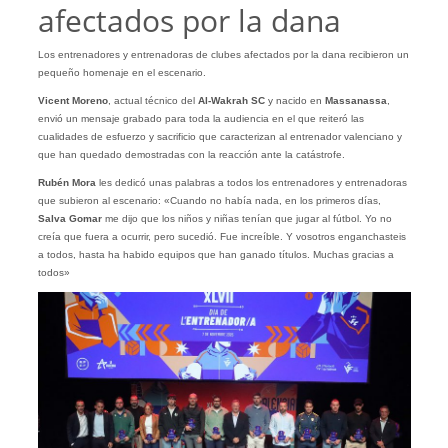
afectados por la dana
Los entrenadores y entrenadoras de clubes afectados por la dana recibieron un
pequeño homenaje en el escenario.
Vicent Moreno
, actual técnico del
Al-Wakrah SC
y nacido en
Massanassa
,
envió un mensaje grabado para toda la audiencia en el que reiteró las
cualidades de esfuerzo y sacrificio que caracterizan al entrenador valenciano y
que han quedado demostradas con la reacción ante la catástrofe.
Rubén Mora
les dedicó unas palabras a todos los entrenadores y entrenadoras
que subieron al escenario: «Cuando no había nada, en los primeros días,
Salva Gomar
me dijo que los niños y niñas tenían que jugar al fútbol. Yo no
creía que fuera a ocurrir, pero sucedió. Fue increíble. Y vosotros enganchasteis
a todos, hasta ha habido equipos que han ganado títulos. Muchas gracias a
todos»