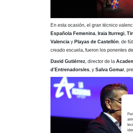
En esta ocasión, el gran técnico valen
Española Femenina
,
Iraia Iturregi
,
Ti
Valencia
y
Playas de Castellón
. de fú
creado escuela, fueron los ponentes de
David Gutiérrez
, director de la
Academ
d’Entrenadors/es
, y
Salva Gomar
, pr
Par
alm
tec
ide