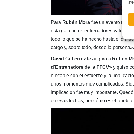
afe
Para
Rubén Mora
fue un evento muy e
esta gala: «Los entrenadores valencia
todo lo que se ha hecho hasta el día d
cargo y, sobre todo, desde la persona».
David Gutiérrez
le auguró a
Rubén M
d’Entrenadors
de la
FFCV
» y quiso c
hincapié con el esfuerzo y la implicaci
unos momentos muy complicados. Sigu
implicación fue muy importante. Quedó
en esas fechas, por cómo es el pueblo