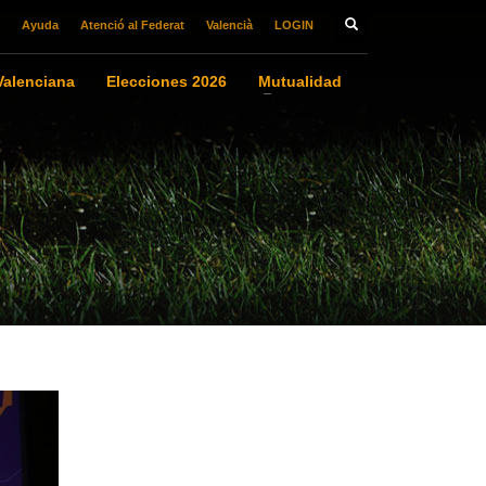
Ayuda
Atenció al Federat
Valencià
LOGIN
alenciana
Elecciones 2026
Mutualidad