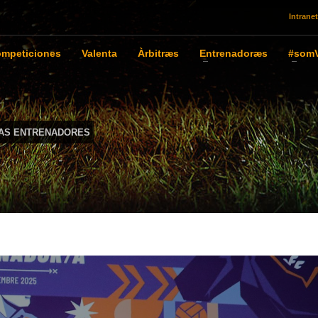
Intranet
mpeticiones
Valenta
Àrbitræs
Entrenadoræs
#somV
IAS ENTRENADORES