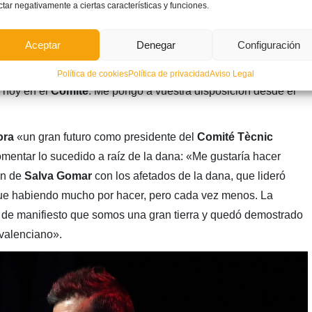
ctar negativamente a ciertas características y funciones.
Aceptar
Denegar
Configuración
special, ya que se estrenó como presidente del
Comité
en
nos tienen un adn especial. Seguimos trabajando respetando
Política de cookies
Política de privacidad
Aviso Legal
e hoy en el
Comité
. Me pongo a vuestra disposición desde el
ora
«un gran futuro como presidente del
Comité Tècnic
omentar lo sucedido a raíz de la dana: «Me gustaría hacer
ón de
Salva Gomar
con los afetados de la dana, que lideró
e habiendo mucho por hacer, pero cada vez menos. La
 de manifiesto que somos una gran tierra y quedó demostrado
 valenciano».