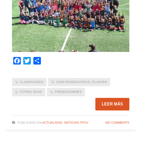
Facebook
Twitter
Compartir
CLASIFICADOS
COPA FEDERACIÓN EL PLANTER
FÚTBOL BASE
PREBENJAMINES
LEER MÁS
PUBLICADO EN
ACTUALIDAD
,
NOTICIAS FFCV
NO COMMENTS