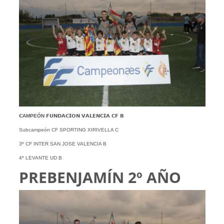
𝗖AMPEÓN
𝗙𝗨𝗡𝗗𝗔𝗖𝗜𝗢𝗡 𝗩𝗔𝗟𝗘𝗡𝗖𝗜𝗔 𝗖𝗙 𝗕
Subcampeón CF SPORTING XIRIVELLA C
3º CF INTER SAN JOSE VALENCIA B
4º LEVANTE UD B
PREBENJAMÍN 2º AÑO