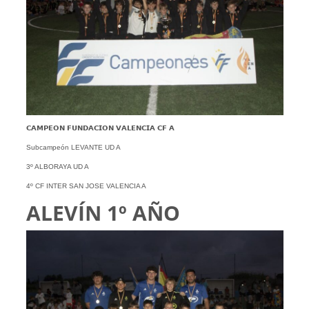
𝗖𝗔𝗠𝗣𝗘𝗢𝗡 𝗙𝗨𝗡𝗗𝗔𝗖𝗜𝗢𝗡 𝗩𝗔𝗟𝗘𝗡𝗖𝗜𝗔 𝗖𝗙 𝗔
Subcampeón LEVANTE UD A
3º ALBORAYA UD A
4º CF INTER SAN JOSE VALENCIA A
ALEVÍN 1º AÑO