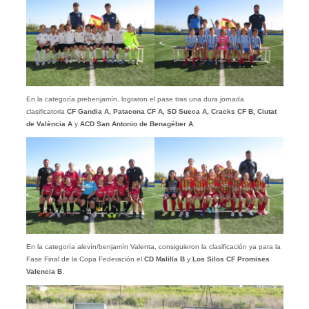
En la categoría prebenjamín, lograron el pase tras una dura jornada
clasificatoria
CF Gandia A, Patacona CF A, SD Sueca A, Cracks CF B, Ciutat
de València A
y
ACD San Antonio de Benagéber A
.
En la categoría alevín/benjamín Valenta, consiguieron la clasificación ya para la
Fase Final de la Copa Federación el
CD Malilla B
y
Los Silos CF Promises
Valencia B
.