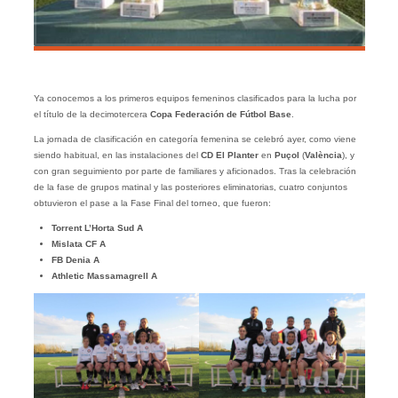
Ya conocemos a los primeros equipos femeninos clasificados para la lucha por
el título de la decimotercera
Copa Federación de Fútbol Base
.
La jornada de clasificación en categoría femenina se celebró ayer, como viene
siendo habitual, en las instalaciones del
CD El Planter
en
Puçol
(
València
), y
con gran seguimiento por parte de familiares y aficionados. Tras la celebración
de la fase de grupos matinal y las posteriores eliminatorias, cuatro conjuntos
obtuvieron el pase a la Fase Final del torneo, que fueron:
Torrent L’Horta Sud A
Mislata CF A
FB Denia A
Athletic Massamagrell A