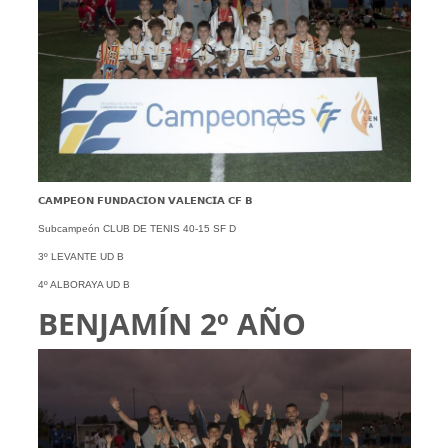
𝗖𝗔𝗠𝗣𝗘𝗢𝗡 𝗙𝗨𝗡𝗗𝗔𝗖𝗜𝗢𝗡 𝗩𝗔𝗟𝗘𝗡𝗖𝗜𝗔 𝗖𝗙 𝗕
Subcampeón CLUB DE TENIS 40-15 SF D
3º LEVANTE UD B
4º ALBORAYA UD B
BENJAMÍN 2º AÑO