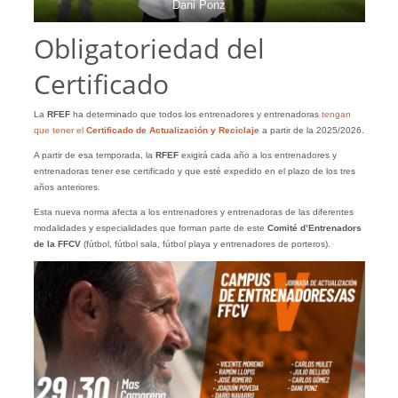
Dani Ponz
Obligatoriedad del
Certificado
La
RFEF
ha determinado que todos los entrenadores y entrenadoras
tengan
que tener el
Certificado de Actualización y Reciclaje
a partir de la 2025/2026.
A partir de esa temporada, la
RFEF
exigirá cada año a los entrenadores y
entrenadoras tener ese certificado y que esté expedido en el plazo de los tres
años anteriores.
Esta nueva norma afecta a los entrenadores y entrenadoras de las diferentes
modalidades y especialidades que forman parte de este
Comité d’Entrenadors
de la FFCV
(fútbol, fútbol sala, fútbol playa y entrenadores de porteros).