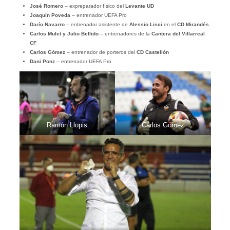
José Romero
– expreparador físico del
Levante UD
Joaquín Poveda
– entrenador UEFA Pro
Darío Navarro
– entrenador asistente de
Alessio Lisci
en el
CD Mirandés
Carlos Mulet y Julio Bellido
– entrenadores de la
Cantera del Villarreal
CF
Carlos Gómez
– entrenador de porteros del
CD Castellón
Dani Ponz
– entrenador UEFA Pro
Ramón Llopis
Carlos Gómez