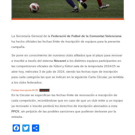
La Secretaría General de la
Federació de Futbol de la Comunitat Valenciana
ha hecho oficiales las fechas límite de inscripción de equipos para la presente
campaña.
Se pone en conocimiento de nuestros clubs afiliados que el plazo para renovar
e inscribir a través del sistema
Novanet
a los distintos equipos participantes en
las competiciones oficiales de fútbol y fútbol sala de la temporada 2024/25 se
abre hoy, miércoles 3 de julio de 2024, siendo las fechas tope de inscripción
para cada categoría las que se indican en la siguiente Carta Circular, ya remitida
a los clubs federados:
Fechas-Inscripcion-24-25
Descarga
En la Circular se especifican las fechas límite de renovación e inscripción de
cada competición, recordándose que en caso de que un club retire a un equipo
ya renovado o inscrito perderá los derechos de inscripción abonados a esta
FFCV
, sin perjuicio de las posibles sanciones que pudieran derivarse por la
retirada.
Facebook
Twitter
Compartir