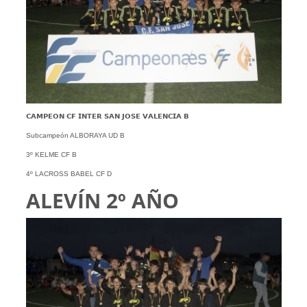
𝗖𝗔𝗠𝗣𝗘𝗢𝗡 𝗖𝗙 𝗜𝗡𝗧𝗘𝗥 𝗦𝗔𝗡 𝗝𝗢𝗦𝗘 𝗩𝗔𝗟𝗘𝗡𝗖𝗜𝗔 𝗕
Subcampeón ALBORAYA UD B
3º KELME CF B
4º LACROSS BABEL CF D
ALEVÍN 2º AÑO