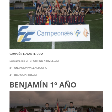
𝗖AMPEÓN
𝗟𝗘𝗩𝗔𝗡𝗧𝗘 𝗨𝗗 𝗔
Subcampeón CF SPORTING XIRIVELLA A
3º FUNDACION VALENCIA CF A
4º FBCD CATARROJA A
BENJAMÍN 1º AÑO