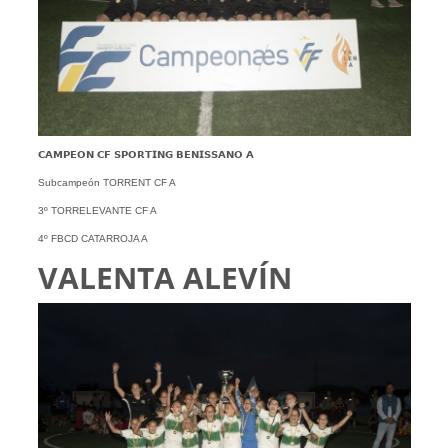
𝗖𝗔𝗠𝗣𝗘𝗢𝗡 𝗖𝗙 𝗦𝗣𝗢𝗥𝗧𝗜𝗡𝗚 𝗕𝗘𝗡𝗜𝗦𝗦𝗔𝗡𝗢 𝗔
Subcampeón TORRENT CF A
3º TORRELEVANTE CF A
4º FBCD CATARROJA A
VALENTA ALEVÍN