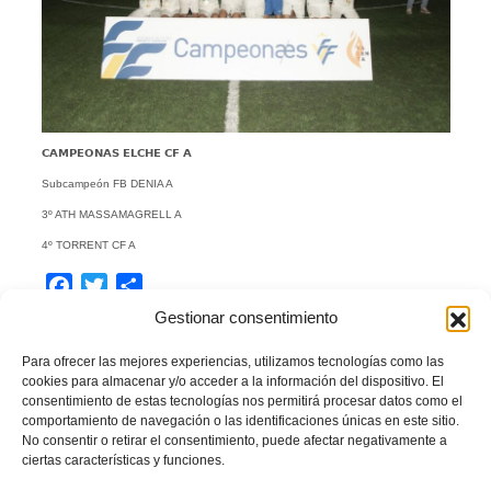
𝗖𝗔𝗠𝗣𝗘𝗢𝗡𝗔𝗦 𝗘𝗟𝗖𝗛𝗘 𝗖𝗙 𝗔
Subcampeón FB DENIA A
3º ATH MASSAMAGRELL A
4º TORRENT CF A
Facebook
Twitter
Compartir
Gestionar consentimiento
ALEVINES
BENJAMINES
CAMPEONES
Para ofrecer las mejores experiencias, utilizamos tecnologías como las
cookies para almacenar y/o acceder a la información del dispositivo. El
COPA FEDERACIÓN EL PLANTER
FINALES
consentimiento de estas tecnologías nos permitirá procesar datos como el
comportamiento de navegación o las identificaciones únicas en este sitio.
FÚTBOL BASE
PREBENJAMINES
VALENTA
No consentir o retirar el consentimiento, puede afectar negativamente a
ciertas características y funciones.
LEER MÁS