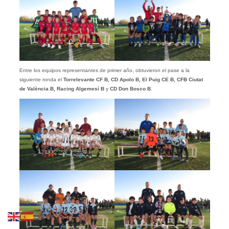
Entre los equipos representantes de primer año, obtuvieron el pase a la
siguiente ronda el
Torrelevante CF B, CD Apolo B, El Puig CE B, CFB Ciutat
de València B, Racing Algemesí B
y
CD Don Bosco B
.