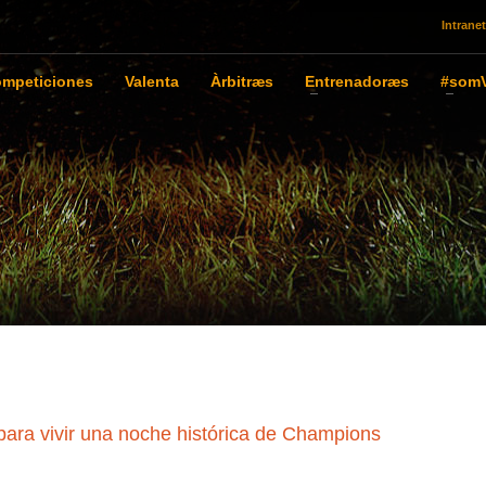
Intranet
mpeticiones
Valenta
Àrbitræs
Entrenadoræs
#somV
ara vivir una noche histórica de Champions