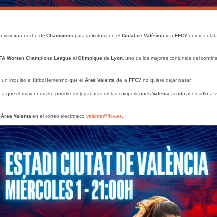
 a vivir una noche de
Champions
para la historia en el
Ciutat de València
y la
FFCV
quiere colab
FA Women Champions League
al
Olimpique de Lyon
, uno de los mejores conjuntos del contin
 un impulso al fútbol femenino que el
Área Valenta
de la
FFCV
no quiere dejar pasar.
á a que el mayor número posible de jugadoras de las competiciones
Valenta
acuda al estadio a v
l
Área Valenta
en el correo electrónico
valenta@ffcv.es
.