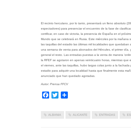
El recinto herculano, por lo tanto, presentará un lleno absoluto (2
espectadores) para presenciar el encuentro de la fase de clasific
certificar, en caso de victoria, la presencia de España en el próx
Mundo que se celebrará en Rusia. Este miércoles por la mañana 
las taquillas del estadio las últimas mil localidades que quedaban a
una semana de venta para abonados del Hércules, el primer día, 
general el resto. Las entradas puestas a la venta de manera ‘online
la RFEF se agotaron en apenas veinticuatro horas, mientras que e
el viernes, ante las taquillas, hubo largas colas junto a la fachada p
estadio para adquirir una localidad hasta que finalmente esta ma
anunciado que han quedado agotadas.
Autor: Prensa FFCV
Facebook
Twitter
Compartir
ALBANIA
ALICANTE
ENTRADAS
ES