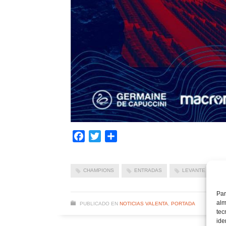
Facebook
Twitter
Compartir
CHAMPIONS
ENTRADAS
LEVANTE UD
Par
alm
PUBLICADO EN
NOTICIAS VALENTA
,
PORTADA
tec
ide