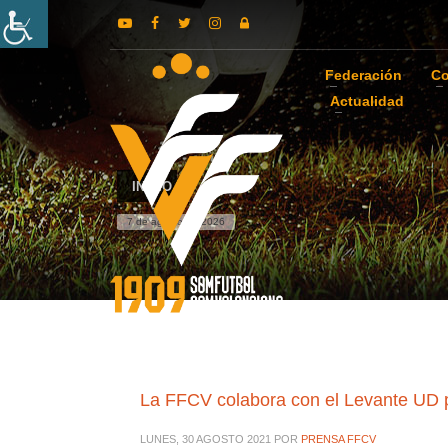
Federación
Co
Actualidad
INICIO
7 de agosto de 2026
La FFCV colabora con el Levante UD p
LUNES, 30 AGOSTO 2021
POR
PRENSA FFCV