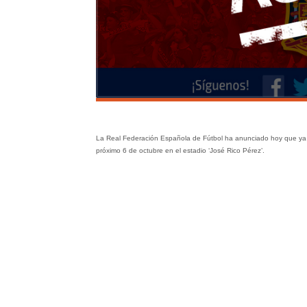
La Real Federación Española de Fútbol ha anunciado hoy que ya se
próximo 6 de octubre en el estadio ‘José Rico Pérez’.