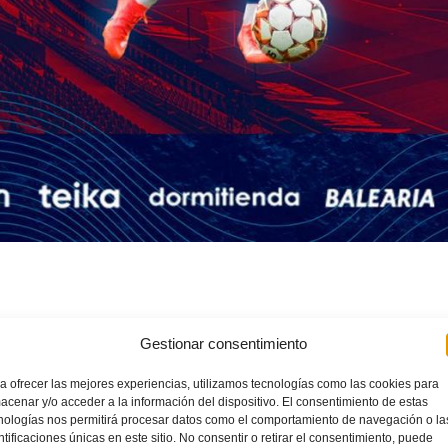
OLYMPIQUE LYON
Gestionar consentimiento
LEER MÁ
a ofrecer las mejores experiencias, utilizamos tecnologías como las cookies para
acenar y/o acceder a la información del dispositivo. El consentimiento de estas
NO COMM
nologías nos permitirá procesar datos como el comportamiento de navegación o la
ntificaciones únicas en este sitio. No consentir o retirar el consentimiento, puede