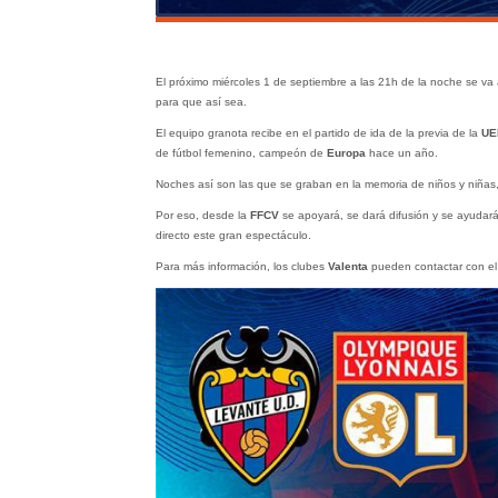
El próximo miércoles 1 de septiembre a las 21h de la noche se va
para que así sea.
El equipo granota recibe en el partido de ida de la previa de la
UE
de fútbol femenino, campeón de
Europa
hace un año.
Noches así son las que se graban en la memoria de niños y niñas,
Por eso, desde la
FFCV
se apoyará, se dará difusión y se ayudar
directo este gran espectáculo.
Para más información, los clubes
Valenta
pueden contactar con e