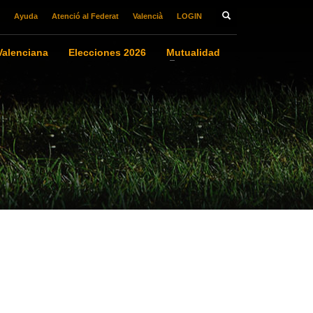
Ayuda
Atenció al Federat
Valencià
LOGIN
alenciana
Elecciones 2026
Mutualidad