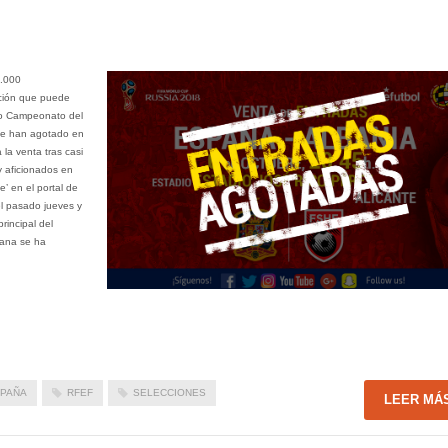
8.000
ación que puede
imo Campeonato del
se han agotado en
 la venta tras casi
y aficionados en
’ en el portal de
l pasado jueves y
rincipal del
ñana se ha
PAÑA
RFEF
SELECCIONES
LEER MÁ