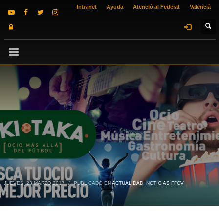
Intranet
Ayuda
Atenció al Federat
Valencià
JUEVES, 23 MARZO 2017
/
PUBLICADO EN
ACTUALIDAD
,
NOTICIAS FFCV