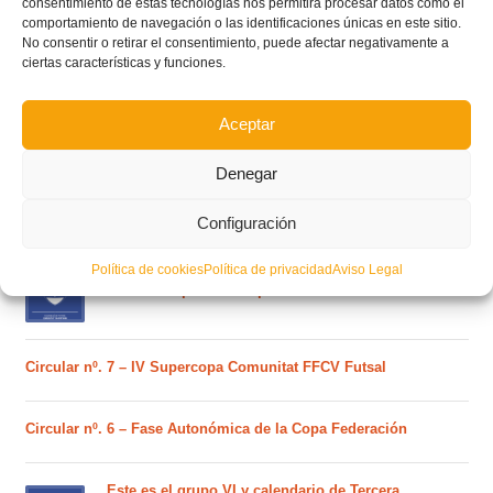
consentimiento de estas tecnologías nos permitirá procesar datos como el
comportamiento de navegación o las identificaciones únicas en este sitio.
No consentir o retirar el consentimiento, puede afectar negativamente a
ciertas características y funciones.
POSTS RECIENTES
Aceptar
Ferran Torres se da un baño de masas y se convierte
Denegar
en el embajador de la Comunitat Valenciana
Configuración
Estos son los dos grupos y calendarios de Lliga
Política de cookies
Política de privacidad
Aviso Legal
Comunitat para la temporada 2026/2027
Circular nº. 7 – IV Supercopa Comunitat FFCV Futsal
Circular nº. 6 – Fase Autonómica de la Copa Federación
Este es el grupo VI y calendario de Tercera