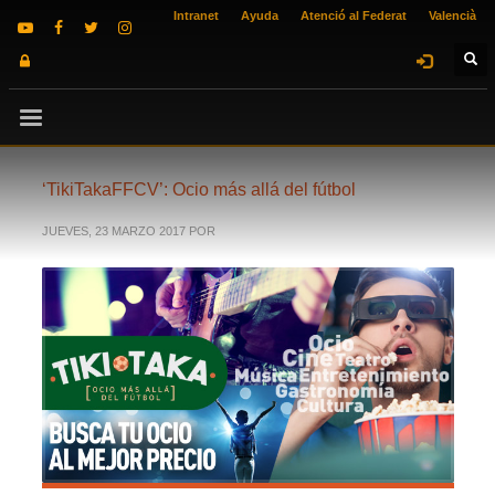
Intranet
Ayuda
Atenció al Federat
Valencià
‘TikiTakaFFCV’: Ocio más allá del fútbol
JUEVES, 23 MARZO 2017
POR