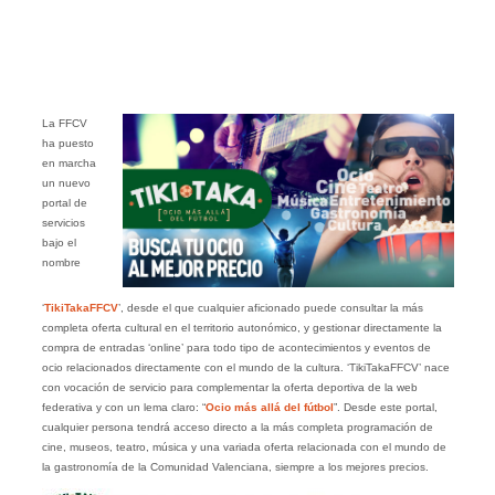
La FFCV
ha puesto
en marcha
un nuevo
portal de
servicios
bajo el
nombre
‘
TikiTakaFFCV
’, desde el que cualquier aficionado puede consultar la más
completa oferta cultural en el territorio autonómico, y gestionar directamente la
compra de entradas ‘online’ para todo tipo de acontecimientos y eventos de
ocio relacionados directamente con el mundo de la cultura. ‘TikiTakaFFCV’ nace
con vocación de servicio para complementar la oferta deportiva de la web
federativa y con un lema claro: “
Ocio más allá del fútbol
”. Desde este portal,
cualquier persona tendrá acceso directo a la más completa programación de
cine, museos, teatro, música y una variada oferta relacionada con el mundo de
la gastronomía de la Comunidad Valenciana, siempre a los mejores precios.