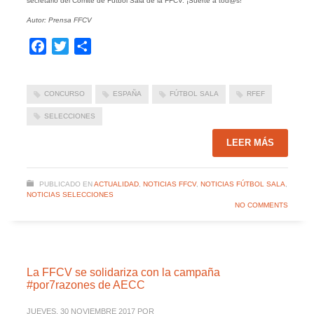
secretario del Comité de Fútbol Sala de la FFCV. ¡Suerte a tod@s!
Autor: Prensa FFCV
Facebook
Twitter
Compartir
CONCURSO
ESPAÑA
FÚTBOL SALA
RFEF
SELECCIONES
LEER MÁS
PUBLICADO EN
ACTUALIDAD
,
NOTICIAS FFCV
,
NOTICIAS FÚTBOL SALA
,
NOTICIAS SELECCIONES
NO COMMENTS
La FFCV se solidariza con la campaña
#por7razones de AECC
JUEVES, 30 NOVIEMBRE 2017
POR