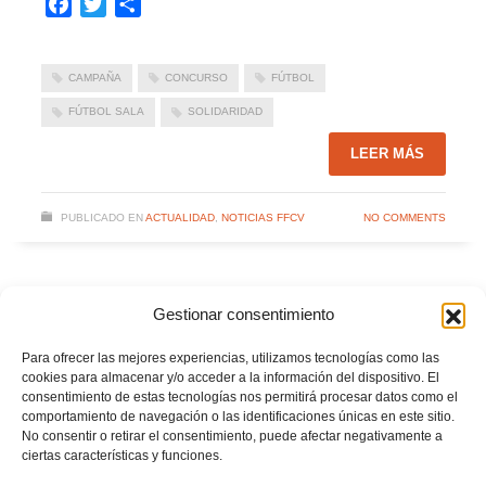
Facebook
Twitter
Compartir
CAMPAÑA
CONCURSO
FÚTBOL
FÚTBOL SALA
SOLIDARIDAD
LEER MÁS
PUBLICADO EN
ACTUALIDAD
,
NOTICIAS FFCV
NO COMMENTS
Gestionar consentimiento
Javier Campos ya tiene su camiseta autografiada
por la Selección
Para ofrecer las mejores experiencias, utilizamos tecnologías como las
cookies para almacenar y/o acceder a la información del dispositivo. El
MIÉRCOLES, 08 JUNIO 2016
POR
consentimiento de estas tecnologías nos permitirá procesar datos como el
comportamiento de navegación o las identificaciones únicas en este sitio.
No consentir o retirar el consentimiento, puede afectar negativamente a
ciertas características y funciones.