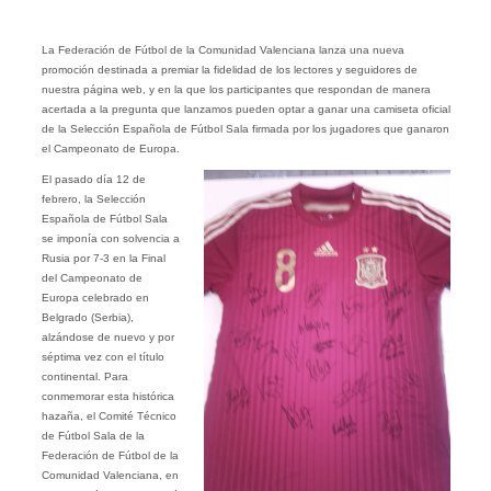
La Federación de Fútbol de la Comunidad Valenciana lanza una nueva
promoción destinada a premiar la fidelidad de los lectores y seguidores de
nuestra página web, y en la que los participantes que respondan de manera
acertada a la pregunta que lanzamos pueden optar a ganar una camiseta oficial
de la Selección Española de Fútbol Sala firmada por los jugadores que ganaron
el Campeonato de Europa.
El pasado día 12 de
febrero, la Selección
Española de Fútbol Sala
se imponía con solvencia a
Rusia por 7-3 en la Final
del Campeonato de
Europa celebrado en
Belgrado (Serbia),
alzándose de nuevo y por
séptima vez con el título
continental. Para
conmemorar esta histórica
hazaña, el Comité Técnico
de Fútbol Sala de la
Federación de Fútbol de la
Comunidad Valenciana, en