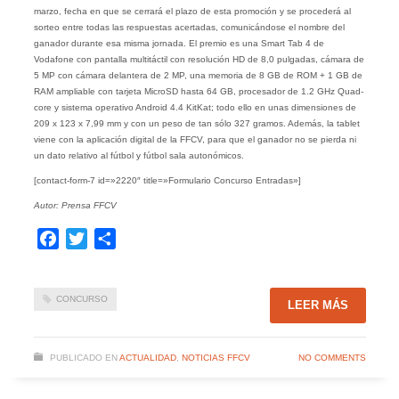
marzo, fecha en que se cerrará el plazo de esta promoción y se procederá al
sorteo entre todas las respuestas acertadas, comunicándose el nombre del
ganador durante esa misma jornada. El premio es una Smart Tab 4 de
Vodafone con pantalla multitáctil con resolución HD de 8,0 pulgadas, cámara de
5 MP con cámara delantera de 2 MP, una memoria de 8 GB de ROM + 1 GB de
RAM ampliable con tarjeta MicroSD hasta 64 GB, procesador de 1.2 GHz Quad-
core y sistema operativo Android 4.4 KitKat; todo ello en unas dimensiones de
209 x 123 x 7,99 mm y con un peso de tan sólo 327 gramos. Además, la tablet
viene con la aplicación digital de la FFCV, para que el ganador no se pierda ni
un dato relativo al fútbol y fútbol sala autonómicos.
[contact-form-7 id=»2220″ title=»Formulario Concurso Entradas»]
Autor: Prensa FFCV
Facebook
Twitter
Compartir
CONCURSO
LEER MÁS
PUBLICADO EN
ACTUALIDAD
,
NOTICIAS FFCV
NO COMMENTS