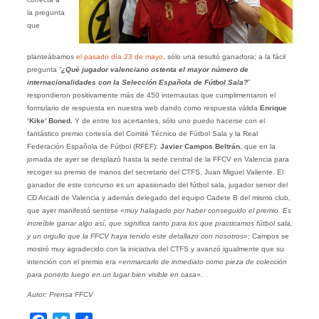
la pregunta
que
planteábamos
el pasado día 23 de mayo
, sólo una resultó ganadora; a la fácil
pregunta “
¿Qué jugador valenciano ostenta el mayor número de
internacionalidades con la Selección Española de Fútbol Sala?
”
respondieron positivamente más de 450 internautas que cumplimentaron el
formulario de respuesta en nuestra web dando como respuesta válida
Enrique
‘Kike’ Boned.
Y de entre los acertantes, sólo uno puedo hacerse con el
fantástico premio cortesía del Comité Técnico de Fútbol Sala y la Real
Federación Española de Fútbol (RFEF):
Javier Campos Beltrán
, que en la
jornada de ayer se desplazó hasta la sede central de la FFCV en Valencia para
recoger su premio de manos del secretario del CTFS, Juan Miguel Valiente. El
ganador de este concurso es un apasionado del fútbol sala, jugador senior del
CD Arcadi de Valencia y además delegado del equipo Cadete B del mismo club,
que ayer manifestó sentirse
«muy halagado por haber conseguido el premio. Es
increíble ganar algo así, que significa tanto para los que practicamos fútbol sala,
y un orgullo que la FFCV haya tenido este detallazo con nosotros»
; Campos se
mostró muy agradecido con la iniciativa del CTFS y avanzó igualmente que su
intención con el premio era
«enmarcarlo de inmediato como pieza de colección
para ponerlo luego en un lugar bien visible en casa»
.
Autor: Prensa FFCV