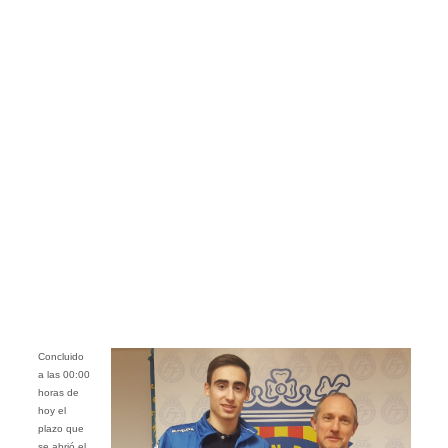
Concluido
a las 00:00
horas de
hoy el
plazo que
se abrió el