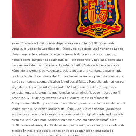
Ya en Cuartos de Final, que se disputarán esta noche (21:00 horas) ante
Ucrania, la Selección Española de Fútbol Sala que dirige José Venancio López
Hierro tiene ante sí el reto de volver a hacer historia e inscribir de nuevo su
nombre como campeones continentales. Para celebrarlo y apoyar al combinado
nacional en este nuevo envite, el Comité de Fútbol Sala de la Federación de
Fútbol de la Comunidad Valenciana quiere regalar una camiseta oficial firmada
por toda la plantilla -cortesía de RFEF- a través de un fácil y sencillo concurso a
través de nuestra cuenta oficial en la red social Twitter. Para ello, además de ser
seguidor de la cuenta @FederacionFFCV, habrá que retuitear y responder
correctamente a la pregunta que formulamos en el tuit fijado en nuestro perfil
desde las 12:00 de hoy, martes día 6 de febrero, sobre el número de
Campeonatos de Europa que en la actualidad -previo a la celebración del actual
torneo- tiene la Selección nacional de Fútbol Sala. Se considerará válida toda
respuesta correcta que haya sido contestada al tuit original donde se formula la
pregunta, y el plazo para participar en este nuevo concurso finalizará a las
00:00 horas del lunes, día 19 de febrero, fecha en que se dará por cerrada esta
promoción y se procederá al sorteo entre los acertantes en presencia del