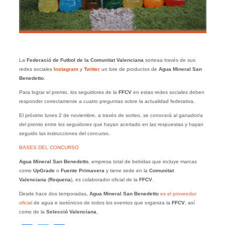
La
Federació de Futbol de la Comunitat Valenciana
sorteaa través de sus
redes sociales
Instagram
y
Twitter
un lote de productos de
Agua Mineral San
Benedetto
.
Para lograr el premio, los seguidores de la
FFCV
en estas redes sociales deben
responder correctamente a cuatro preguntas sobre la actualidad federativa.
El próximo lunes 2 de noviembre, a través de sorteo, se conocerá al ganador/a
del premio entre los seguidores que hayan acertado en las respuestas y hayan
seguido las instrucciones del concurso.
BASES DEL CONCURSO
Agua Mineral San Benedetto
, empresa total de bebidas que incluye marcas
como
UpGrade
o
Fuente Primavera
y tiene sede en la
Comunitat
Valenciana
(
Requena
), es colaborador oficial de la
FFCV
.
Desde hace dos temporadas,
Agua Mineral San Benedetto
es el proveedor
oficial
de agua e isotónicos de todos los eventos que organiza la
FFCV
, así
como de la
Selecció Valenciana
.