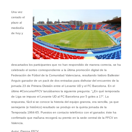
Una vez
cerrado el
plazo al
mediodía
de hoy y
descartados los participantes que no han respondido de manera correcta, se ha
celebrado el sorteo correspondiente a la última promoción digital de la
Federación de Fútbol de la Comunidad Valenciana, resultando Isidoro Ballester
Anguix ganador de un pack de dos entradas para disfrutar del encuentro de la
jornada 23 de Primera División entre el Levante UD y el FC Barcelona. En el
último #ConcursoFFCV lanzábamos la siguiente pregunta: “¿En qué temporada
de Liga se impuso el Levante UD al FC Barcelona por 5 goles a 1?“. La
respuesta, fácil si se conoce la historia del equipo granota, era sencilla, ya que
semejante (e histórico) resultado se produjo en la quinta jornada de la
Temporada 1964-65. Puestos en contacto telefónico con el ganador, éste ha
confirmado que mañana recogerá su premio en la sede central de la FFCV en
Valencia.
Autor: Prensa FFCV