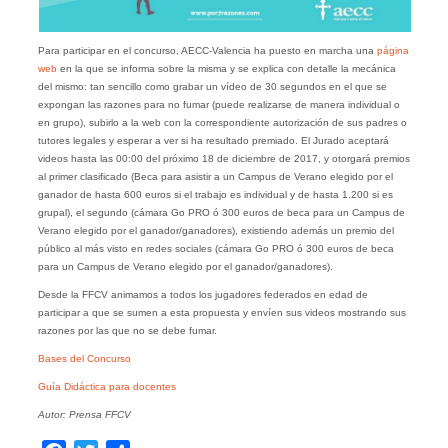
Para participar en el concurso, AECC-Valencia ha puesto en marcha una
página
web
en la que se informa sobre la misma y se explica con detalle la mecánica
del mismo: tan sencillo como grabar un vídeo de 30 segundos en el que se
expongan las razones para no fumar (puede realizarse de manera individual o
en grupo), subirlo a la web con la correspondiente autorización de sus padres o
tutores legales y esperar a ver si ha resultado premiado. El Jurado aceptará
videos hasta las 00:00 del próximo 18 de diciembre de 2017, y otorgará premios
al primer clasificado (Beca para asistir a un Campus de Verano elegido por el
ganador de hasta 600 euros si el trabajo es individual y de hasta 1.200 si es
grupal), el segundo (cámara Go PRO ó 300 euros de beca para un Campus de
Verano elegido por el ganador/ganadores), existiendo además un premio del
público al más visto en redes sociales (cámara Go PRO ó 300 euros de beca
para un Campus de Verano elegido por el ganador/ganadores).
Desde la FFCV animamos a todos los jugadores federados en edad de
participar a que se sumen a esta propuesta y envíen sus videos mostrando sus
razones por las que no se debe fumar.
Bases del Concurso
Guía Didáctica para docentes
Autor: Prensa FFCV