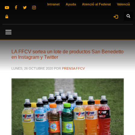
Intranet
Ayuda
Atenció al Federat
Valencià
LA FFCV sortea un lote de productos San Benedetto
en Instagram y Twitter
LUNES, 26 OCTUBRE 2020
POR
PRENSA FFCV