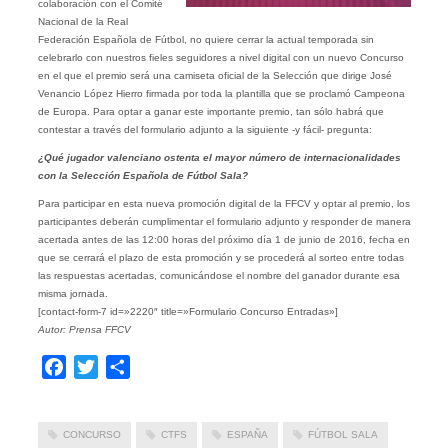
colaboración con el Comité
Nacional de la Real
Federación Española de Fútbol, no quiere cerrar la actual temporada sin
celebrarlo con nuestros fieles seguidores a nivel digital con un nuevo Concurso
en el que el premio será una camiseta oficial de la Selección que dirige José
Venancio López Hierro firmada por toda la plantilla que se proclamó Campeona
de Europa. Para optar a ganar este importante premio, tan sólo habrá que
contestar a través del formulario adjunto a la siguiente -y fácil- pregunta:
¿Qué jugador valenciano ostenta el mayor número de internacionalidades
con la Selección Española de Fútbol Sala?
Para participar en esta nueva promoción digital de la FFCV y optar al premio, los
participantes deberán cumplimentar el formulario adjunto y responder de manera
acertada antes de las 12:00 horas del próximo día 1 de junio de 2016, fecha en
que se cerrará el plazo de esta promoción y se procederá al sorteo entre todas
las respuestas acertadas, comunicándose el nombre del ganador durante esa
misma jornada.
[contact-form-7 id=»2220″ title=»Formulario Concurso Entradas»]
Autor: Prensa FFCV
Facebook
Twitter
Compartir
CONCURSO
CTFS
ESPAÑA
FÚTBOL SALA