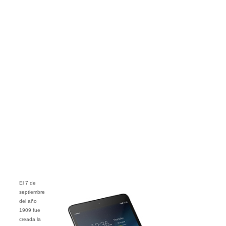
El 7 de
septiembre
del año
1909 fue
creada la