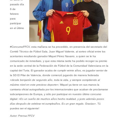
pasado día
6 de
febrero
para
participar
en el último
#ConcursoFFCV, esta mañana se ha procedido, en presencia del secretario del
Comité Técnico de Fútbol Sala, Juan Miguel Valiente, al sorteo oficial entre los
acertantes resultando ganador Miquel Pérez Navarro, a quien se le ha
comunicado de inmediato, y que esta misma tarde ha podido recoger su premio
en la sede central de la Federación de Fútbol de la Comunidad Valenciana en la
capital del Turia. El ganador acaba de cumplir veinte años, es jugador senior de
la SD El Pilar de Valencia, donde comenzó jugando de manera federada
«desde benjamín de segundo año, toda la vida, y siempre compitiendo al
máximo nivel en este precioso deporte»;
Miquel ya tiene en sus manos la
camiseta oficial autografiada por los internacionales que acaban de proclamarse
subcampeones de Europa, y sólo por participar en nuestro último concurso
digital:
«Es un sueño de muchos años hecho realidad, y justo además pocos
días después de celebrar mi cumpleaños. Es un gran regalo. Gracias»
. Tú
puedes ser el siguiente!
Autor: Prensa FFCV