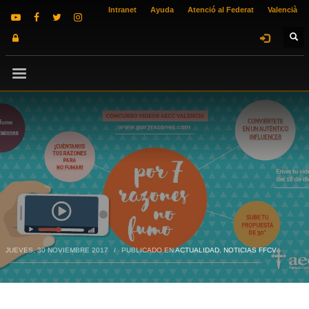
Intranet
Ayuda
Atenció al Federat
Valencià
JUEVES, 30 NOVIEMBRE 2017
/
PUBLICADO EN
ACTUALIDAD
,
NOTICIAS FFCV