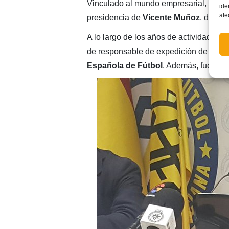
Vinculado al mundo empresarial, accedi
ide
afe
presidencia de
Vicente Muñoz
, donde
A lo largo de los años de actividad fede
de responsable de expedición de la
Se
Española de Fútbol
. Además, fue mie