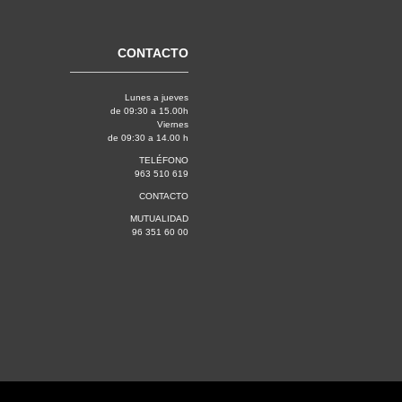
CONTACTO
Lunes a jueves
de 09:30 a 15.00h
Viernes
de 09:30 a 14.00 h
TELÉFONO
963 510 619
CONTACTO
MUTUALIDAD
96 351 60 00