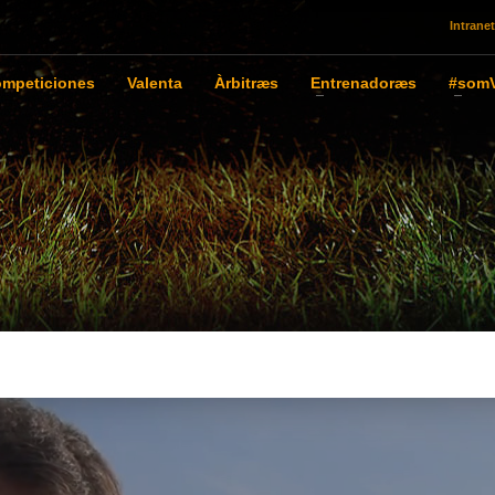
Intranet
mpeticiones
Valenta
Àrbitræs
Entrenadoræs
#somV