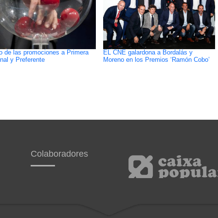
o de las promociones a Primera
EL CNE galardona a Bordalás y
nal y Preferente
Moreno en los Premios ‘Ramón Cobo’
Colaboradores