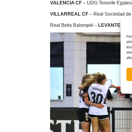
VALENCIA CF
– UDG Tenerife Egates
VILLARREAL CF
– Real Sociedad de 
Real Betis Balompié –
LEVANTE UD
Par
alm
tec
ide
afe