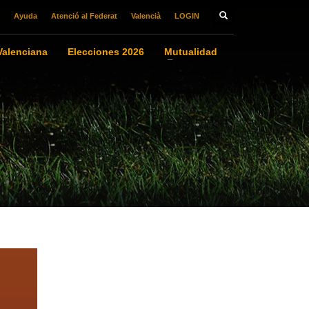
Ayuda
Atenció al Federat
Valencià
LOGIN
alenciana
Elecciones 2026
Mutualidad