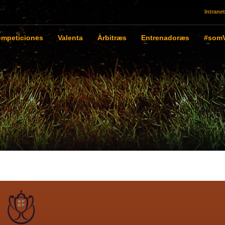
Intranet
mpeticiones
Valenta
Àrbitræs
Entrenadoræs
#somV