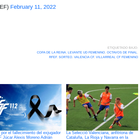
FEF)
February 11, 2022
ETIQUETADO BAJO:
COPA DE LA REINA
,
LEVANTE UD FEMENINO
,
OCTAVOS DE FINAL
,
RFEF
,
SORTEO
,
VALENCIA CF
,
VILLARREAL CF FEMENINO
 por el fallecimiento del exjugador
La Selecció Valenciana, anfitriona de
F Júcar Alexis Moreno Adrián
Cataluña, La Rioja y Navarra en la