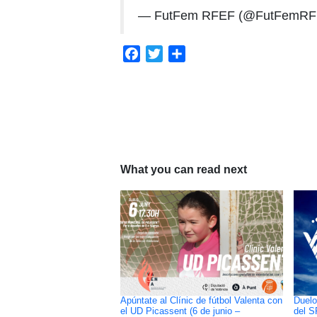
— FutFem RFEF (@FutFemR
Facebook
Twitter
Compartir
What you can read next
Apúntate al Clínic de fútbol Valenta con
Duelo
el UD Picassent (6 de junio –
del S