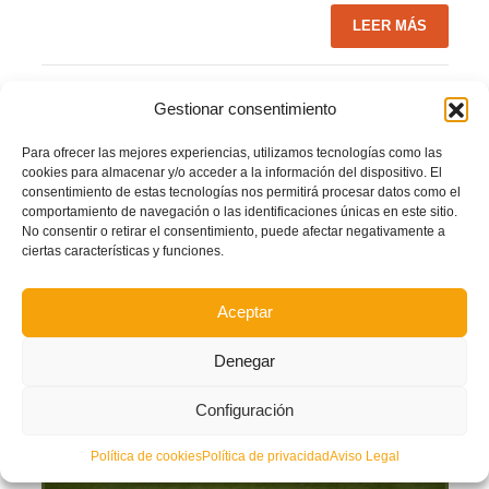
LEER MÁS
PUBLICADO EN
ACTUALIDAD
,
NOTICIAS FFCV
,
NOTICIAS SELECCIONES
Gestionar consentimiento
NO COMMENTS
Para ofrecer las mejores experiencias, utilizamos tecnologías como las
cookies para almacenar y/o acceder a la información del dispositivo. El
consentimiento de estas tecnologías nos permitirá procesar datos como el
El ‘Rico Pérez’, engalanado para el España-Albania
comportamiento de navegación o las identificaciones únicas en este sitio.
No consentir o retirar el consentimiento, puede afectar negativamente a
ciertas características y funciones.
VIERNES, 15 SEPTIEMBRE 2017
POR
Aceptar
Denegar
Configuración
Política de cookies
Política de privacidad
Aviso Legal