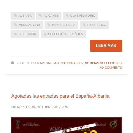
ALBANIA
ALICANTE
CLASIFICATORIO
MUNDIAL 2018
MUNDIAL RUSIA
RICO PÉREZ
SELECCIÓN
SELECCIÓN ESPAÑOLA
LEER MÁS
PUBLICADO EN
ACTUALIDAD
,
NOTICIAS FFCV
,
NOTICIAS SELECCIONES
NO COMMENTS
Agotadas las entradas para el España-Albania
MIÉRCOLES, 04 OCTUBRE 2017
POR