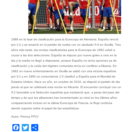
1986 en la fase de clasificación para la Eurocopa de Alemania: España venció
por 1-2 y se resarció en el partido de vuelta con un abultado 5-0 en Sevilla. Tres
años más tarde, las rondas clasificatorias para la Eurocopa de 1992 volvió a
cruzar a las dos selecciones: España se impuso por nueve goles a cero en la
ida y la vuelta no llegó a disputarse, porque España no tenía opciones ya de
clasificación y la caída del régimen comunista tenía en conflicto a Albania. En
1992 un nuevo enfrentamiento en Sevilla se saldó con otra victoria española
por 3-1 y en 1993 un contundente 1-5 clasificó a España para el Mundial de
Estados Unidos. Hace un año, en octubre de 2016, se disputó el partido de ida
previo al que se celebrará esta noche en Alicante. El encuentro concluyó con un
0-2 favorable a la Selección española que esclareció que, a pesar del paso del
tiempo y de que los albaneses han incrementado su nivel en los últimos años
compareciendo incluso en la última Eurocopa de Francia, la Roja continúa
siendo superior sobre el papel de las estadísticas.
Autor: Prensa FFCV
Facebook
Twitter
Compartir