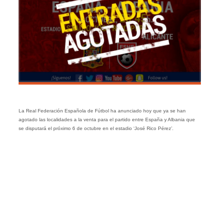
La Real Federación Española de Fútbol ha anunciado hoy que ya se han
agotado las localidades a la venta para el partido entre España y Albania que
se disputará el próximo 6 de octubre en el estadio ‘José Rico Pérez’.