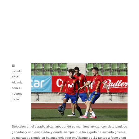
El
partido
ante
Albania
será el
noveno
de la
Selección en el estadio alicantino, donde se mantiene invicta -con siete partidos
ganados y uno empatado- y donde siempre que ha jugado ha sumado goles a
su marcador, siendo su balance goleador en Alicante de 21 tantos a favor y tan