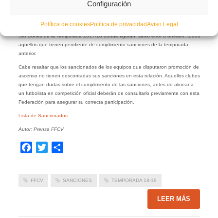
Configuración
Política de cookies
Política de privacidad
Aviso Legal
La Federación de Fútbol de la Comunidad Valenciana hace oficial el listado de
Sanciones de la Temporada 2017/18 donde figuran, salvo error u omisión, todos
aquellos que tienen pendiente de cumplimiento sanciones de la temporada
anterior.
Cabe resaltar que los sancionados de los equipos que disputaron promoción de
ascenso no tienen descontadas sus sanciones en esta relación. Aquellos clubes
que tengan dudas sobre el cumplimiento de las sanciones, antes de alinear a
un futbolista en competición oficial deberán de consultarlo previamente con esta
Federación para asegurar su correcta participación.
Lista de Sancionados
Autor: Prensa FFCV
Facebook
Twitter
Compartir
FFCV
SANCIONES
TEMPORADA 18-19
LEER MÁS