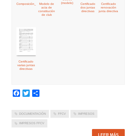
(modelo)
Composición_de_Junta_Directiva
Modelo de
Certificado
Certificado
acta de
dos juntas
renovación
constitución
directivas
junta directiva
de club
Certificado
varias juntas
directivas
Facebook
Twitter
Compartir
DOCUMENTACIÓN
FFCV
IMPRESOS
IMPRESOS FFCV
LEER MÁS