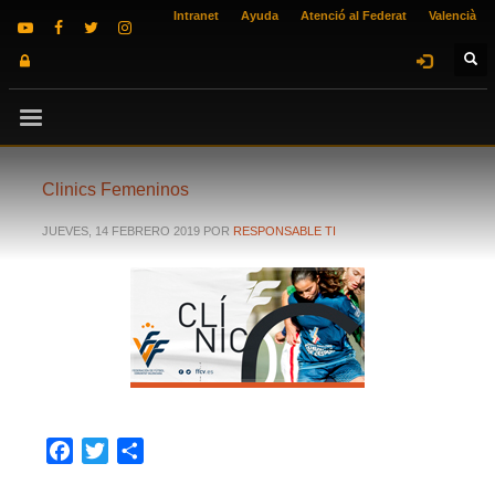
Intranet
Ayuda
Atenció al Federat
Valencià
Clinics Femeninos
JUEVES, 14 FEBRERO 2019
POR
RESPONSABLE TI
Facebook
Twitter
Compartir