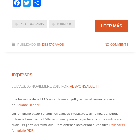
Facebook
Twitter
Compartir
PARTIDOS AMIS
TORNEOS
LEER MÁS
PUBLICADO EN
DESTACAMOS
NO COMMENTS
Impresos
JUEVES, 05 NOVIEMBRE 2015
POR
RESPONSABLE TI
Los Impresos de la FFCV están formato .pdf y su visualización requiere
de
Acrobat Reader
.
Un formulario
plano
no tiene los campos interactivos. Sin embargo, puede
utilizar la herramienta Rellenar y firmar para agregar texto y otros símbolos en
cualquier parte del formulario. Para obtener instrucciones, consulte
Rellenar el
formulario PDF
.