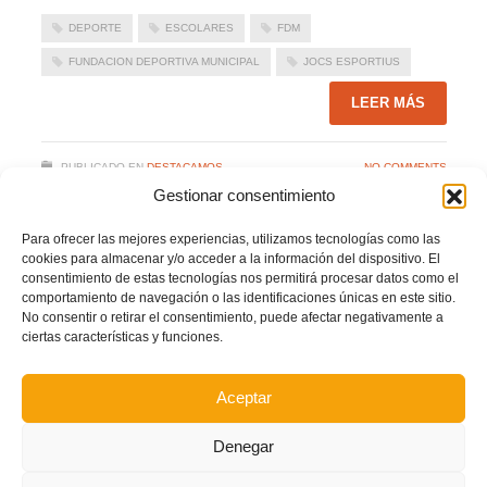
DEPORTE
ESCOLARES
FDM
FUNDACION DEPORTIVA MUNICIPAL
JOCS ESPORTIUS
LEER MÁS
PUBLICADO EN
DESTACAMOS
NO COMMENTS
Gestionar consentimiento
Para ofrecer las mejores experiencias, utilizamos tecnologías como las
cookies para almacenar y/o acceder a la información del dispositivo. El
Sanciones pendientes de cumplimiento de la
consentimiento de estas tecnologías nos permitirá procesar datos como el
T.17/18
comportamiento de navegación o las identificaciones únicas en este sitio.
No consentir o retirar el consentimiento, puede afectar negativamente a
DOMINGO, 10 AGOSTO 2014
POR
PRENSA FFCV
ciertas características y funciones.
Aceptar
Denegar