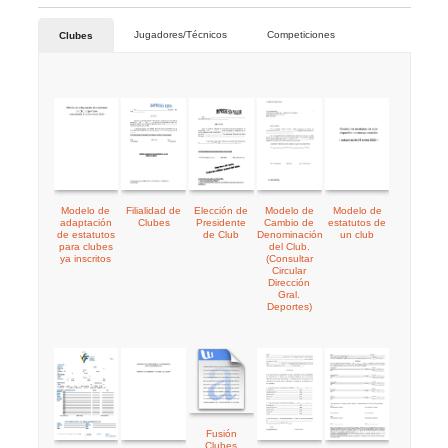
Jugadores/Técnicos
Competiciones
Clubes
Modelo de
Filialidad de
Elección de
Modelo de
Modelo de
adaptación
Clubes
Presidente
Cambio de
estatutos de
de estatutos
de Club
Denominación
un club
para clubes
del Club.
ya inscritos
(Consultar
Circular
Dirección
Gral.
Deportes)
Fusión
Clubes